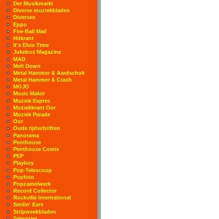
Der Musikmarkt
Diverse muziekbladen
Diversen
Eppo
Fire-Ball Mail
Hitkrant
It's Elvis Time
Jukebox Magazine
MAD
Melt Down
Metal Hammer & Aardschok
Metal Hammer & Crash
MOJO
Music Maker
Muziek Expres
Muziekkrant Oor
Muziek Parade
Oor
Oude tijdschriften
Panorama
Penthouse
Penthouse Comix
PEP
Playboy
Pop-Telescoop
Popfoto
Popzamelwerk
Record Collector
Rockville International
Smilin' Ears
Stripweekbladen
Televizier