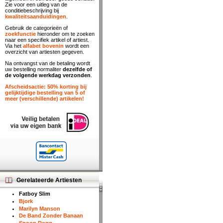
Zie voor een uitleg van de
conditiebeschrijving bij
kwaliteitsaanduidingen
.
Gebruik de categorieën of
zoekfunctie
hieronder om te zoeken
naar een specifiek artikel of artiest.
Via het
alfabet bovenin
wordt een
overzicht van artiesten gegeven.
Na ontvangst van de betaling wordt
uw bestelling normaliter
dezelfde of
de volgende werkdag verzonden
.
Afscheidsactie: 50% korting bij
gelijktijdige bestelling van 5 of
meer (verschillende) artikelen!
Gerelateerde Artiesten
Fatboy Slim
Bjork
Marilyn Manson
De Band Zonder Banaan