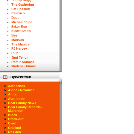
Snoop Dogg
The Gathering
Fat Possum
Calexico
Deus
Michael Stipe
Brian Eno
Elliott Smith
Beef
Mansun
The Manics
PJ Harvey
Pulp
Jimi Tenor
Rem Koolhaas
Marlene Dumas
Tijdschriften
Aardschok
Aloha / Revolver
Anita
Avro bode
Bear Family News
Bear Family Records -
Mailorder
Block
Break-out
Ciao!
Cracked
De Lach