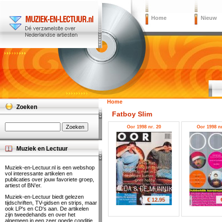
Home
Nieuw
Home
Zoeken
Fatboy Slim
Oor 1998 nr. 20
Oor 1998 nr
Muziek en Lectuur
Muziek-en-Lectuur.nl is een webshop
vol interessante artikelen en
publicaties over jouw favoriete groep,
artiest of BN'er.
Muziek-en-Lectuur biedt gelezen
€ 12.95
tijdschriften, TV-gidsen en strips, maar
ook LP's en CD's aan. De artikelen
zijn tweedehands en over het
algemeen in een zeer goede conditie.