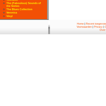
The (Faboulous) Sounds of
the Sixties
The Blues Collection
Veronica
Vinyl
Home
|
Recent toegevoeg
Voorwaarden
|
Privacy
|
Over