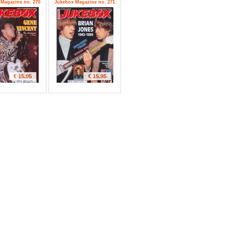
Magazine no. 270
Jukebox Magazine no. 271
€ 15.95
€ 15.95