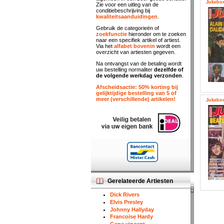
Jukebox
Zie voor een uitleg van de
conditiebeschrijving bij
kwaliteitsaanduidingen
.
Gebruik de categorieën of
zoekfunctie
hieronder om te zoeken
naar een specifiek artikel of artiest.
Via het
alfabet bovenin
wordt een
overzicht van artiesten gegeven.
Na ontvangst van de betaling wordt
uw bestelling normaliter
dezelfde of
de volgende werkdag verzonden
.
Afscheidsactie: 50% korting bij
gelijktijdige bestelling van 5 of
meer (verschillende) artikelen!
Jukebox
Gerelateerde Artiesten
Dick Rivers
Elvis Presley
Johnny Hallyday
Francoise Hardy