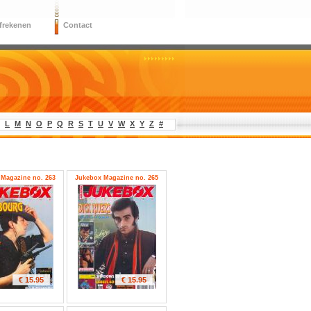
frekenen
Contact
L
M
N
O
P
Q
R
S
T
U
V
W
X
Y
Z
#
Magazine no. 263
Jukebox Magazine no. 265
€ 15.95
€ 15.95