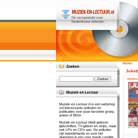
Home
Zoeken
Jukeb
Jukebox
Muziek en Lectuur
Muziek-en-Lectuur.nl is een webshop
vol interessante artikelen en
publicaties over jouw favoriete groep,
artiest of BN'er.
Muziek-en-Lectuur biedt gelezen
tijdschriften, TV-gidsen en strips, maar
ook LP's en CD's aan. De artikelen
zijn tweedehands en over het
algemeen in een zeer goede conditie.