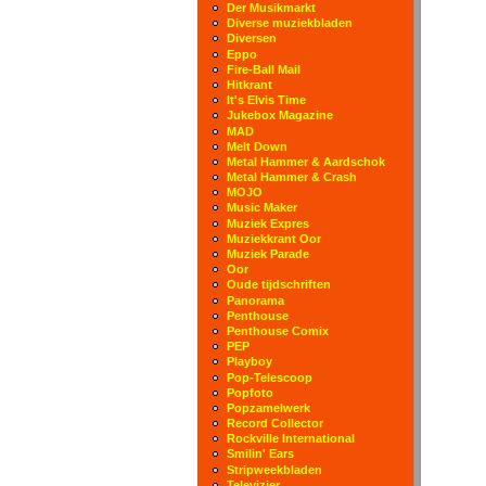
Der Musikmarkt
Diverse muziekbladen
Diversen
Eppo
Fire-Ball Mail
Hitkrant
It's Elvis Time
Jukebox Magazine
MAD
Melt Down
Metal Hammer & Aardschok
Metal Hammer & Crash
MOJO
Music Maker
Muziek Expres
Muziekkrant Oor
Muziek Parade
Oor
Oude tijdschriften
Panorama
Penthouse
Penthouse Comix
PEP
Playboy
Pop-Telescoop
Popfoto
Popzamelwerk
Record Collector
Rockville International
Smilin' Ears
Stripweekbladen
Televizier