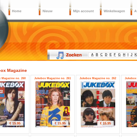
Home
Nieuw
Mijn account
Winkelwagen
A
A
B
C
D
E
F
G
H
I
J
K
ox Magazine
 Magazine no. 260
Jukebox Magazine no. 261
Jukebox Magazine no. 262
Jukebox 
€ 15.95
€ 15.95
€ 15.95