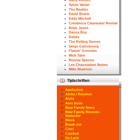
Gene vincent
Sylvie Vartan
The Beatles
David Bowie
Eddy Mitchell
Creedence Clearwater Revival
Brian Jones
Danny Boy
Dalida
The Rolling Stones
Serge Gainsbourg
Flamin' Groovies
Mick Talor
Ronnie Spector
Les Chaussettes Noires
Mike Shannon
Tijdschriften
Aardschok
Aloha / Revolver
Anita
Avro bode
Bear Family News
Bear Family Records -
Mailorder
Block
Break-out
Ciao!
Cracked
De Lach