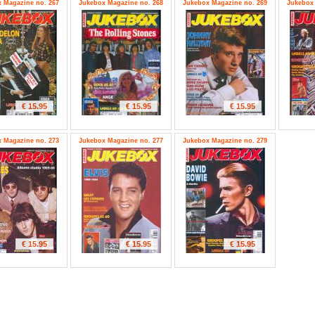
 Magazine no. 267
Jukebox Magazine no. 268
Jukebox Magazine no. 269
Jukebox 
€ 15.95
€ 15.95
€ 15.95
 Magazine no. 273
Jukebox Magazine no. 277
Jukebox Magazine no. 279
€ 15.95
€ 15.95
€ 15.95