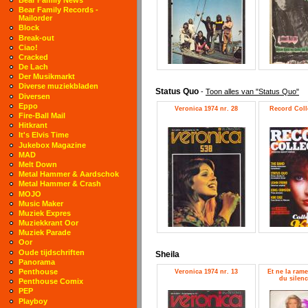
Bear Family Records -
Mailorder
Block
Break-out
Ciao!
Cracked
De Lach
Der Musikmarkt
Diverse muziekbladen
Status Quo
-
Toon alles van "Status Quo"
Diversen
Eppo
Veronica 1974 nr. 28
Record Colle
Fire-Ball Mail
Hitkrant
It's Elvis Time
Jukebox Magazine
MAD
Melt Down
Metal Hammer & Aardschok
Metal Hammer & Crash
MOJO
Music Maker
Muziek Expres
Muziekkrant Oor
Muziek Parade
Oor
Oude tijdschriften
Sheila
Panorama
Penthouse
Veronica 1974 nr. 13
Et ne la rame
du silenc
Penthouse Comix
PEP
Playboy