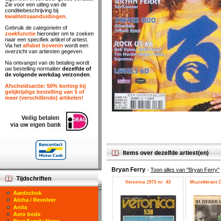
Zie voor een uitleg van de
conditiebeschrijving bij
kwaliteitsaanduidingen
.
Gebruik de categorieën of
zoekfunctie
hieronder om te zoeken
naar een specifiek artikel of artiest.
Via het
alfabet bovenin
wordt een
overzicht van artiesten gegeven.
Na ontvangst van de betaling wordt
uw bestelling normaliter
dezelfde of
de volgende werkdag verzonden
.
Afscheidsactie: 50% korting bij
gelijktijdige bestelling van 5 of
meer (verschillende) artikelen!
Items over dezelfde artiest(en)
Bryan Ferry
-
Toon alles van "Bryan Ferry"
Tijdschriften
Veronica 1973 nr. 43
Muziekkrant O
Aardschok
Aloha / Revolver
Anita
Avro bode
Bear Family News