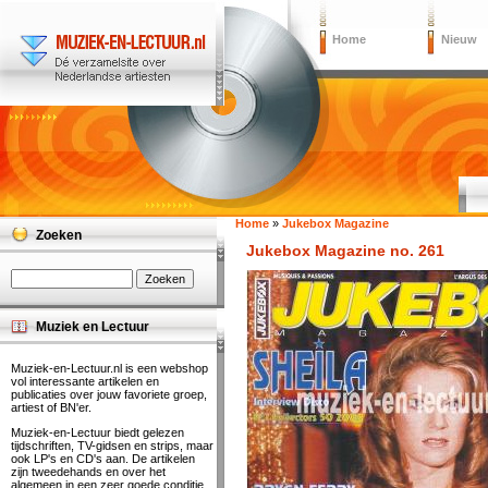
Home
Nieuw
Home
»
Jukebox Magazine
Zoeken
Jukebox Magazine no. 261
Muziek en Lectuur
Muziek-en-Lectuur.nl is een webshop
vol interessante artikelen en
publicaties over jouw favoriete groep,
artiest of BN'er.
Muziek-en-Lectuur biedt gelezen
tijdschriften, TV-gidsen en strips, maar
ook LP's en CD's aan. De artikelen
zijn tweedehands en over het
algemeen in een zeer goede conditie.