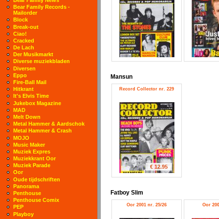
Bear Family Records -
Mailorder
Block
Break-out
Ciao!
Cracked
De Lach
Der Musikmarkt
Diverse muziekbladen
Diversen
Eppo
Mansun
Fire-Ball Mail
Hitkrant
Record Collector nr. 229
It's Elvis Time
Jukebox Magazine
MAD
Melt Down
Metal Hammer & Aardschok
Metal Hammer & Crash
MOJO
Music Maker
Muziek Expres
Muziekkrant Oor
Muziek Parade
€ 12.95
Oor
Oude tijdschriften
Panorama
Fatboy Slim
Penthouse
Penthouse Comix
Oor 2001 nr. 25/26
Oor 200
PEP
Playboy