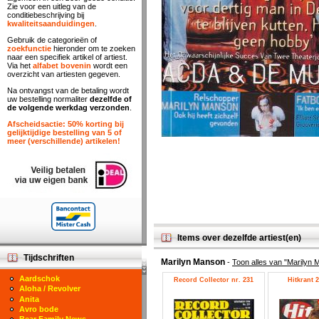
Zie voor een uitleg van de
conditiebeschrijving bij
kwaliteitsaanduidingen
.
Gebruik de categorieën of
zoekfunctie
hieronder om te zoeken
naar een specifiek artikel of artiest.
Via het
alfabet bovenin
wordt een
overzicht van artiesten gegeven.
Na ontvangst van de betaling wordt
uw bestelling normaliter
dezelfde of
de volgende werkdag verzonden
.
Afscheidsactie: 50% korting bij
gelijktijdige bestelling van 5 of
meer (verschillende) artikelen!
Items over dezelfde artiest(en)
Tijdschriften
Marilyn Manson
-
Toon alles van "Marilyn
Aardschok
Record Collector nr. 231
Hitkrant 2
Aloha / Revolver
Anita
Avro bode
Bear Family News