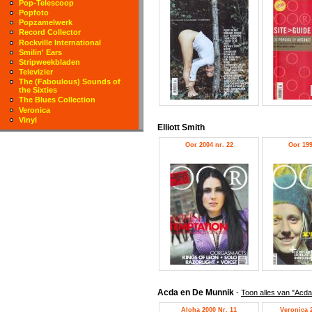
Pop-Telescoop
Popfoto
Popzamelwerk
Record Collector
Rockville International
Smilin' Ears
Stripweekbladen
Televizier
The (Faboulous) Sounds of
the Sixties
The Blues Collection
Veronica
Vinyl
Elliott Smith
Oor 2004 nr. 22
Oor 199
Acda en De Munnik
-
Toon alles van "Acd
Aloha 2000 Nr. 11
Veronica 2