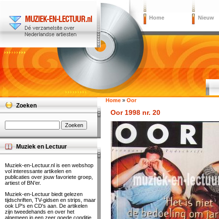
Home
Nieuw
Home
»
Oor
Zoeken
Oor 1998 nr. 20
Muziek en Lectuur
Muziek-en-Lectuur.nl is een webshop
vol interessante artikelen en
publicaties over jouw favoriete groep,
artiest of BN'er.
Muziek-en-Lectuur biedt gelezen
tijdschriften, TV-gidsen en strips, maar
ook LP's en CD's aan. De artikelen
zijn tweedehands en over het
algemeen in een zeer goede conditie.