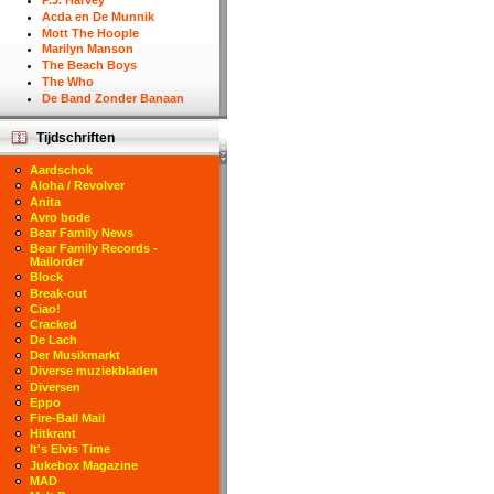
P.J. Harvey
Acda en De Munnik
Mott The Hoople
Marilyn Manson
The Beach Boys
The Who
De Band Zonder Banaan
Tijdschriften
Aardschok
Aloha / Revolver
Anita
Avro bode
Bear Family News
Bear Family Records -
Mailorder
Block
Break-out
Ciao!
Cracked
De Lach
Der Musikmarkt
Diverse muziekbladen
Diversen
Eppo
Fire-Ball Mail
Hitkrant
It's Elvis Time
Jukebox Magazine
MAD