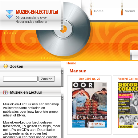
Home
Nieuw
Home
Zoeken
Mansun
Oor 1998 nr. 20
Record Collect
Muziek en Lectuur
Muziek-en-Lectuur.nl is een webshop
vol interessante artikelen en
publicaties over jouw favoriete groep,
artiest of BN'er.
Muziek-en-Lectuur biedt gelezen
€ 12.95
tijdschriften, TV-gidsen en strips, maar
ook LP's en CD's aan. De artikelen
zijn tweedehands en over het
algemeen in een zeer goede conditie.