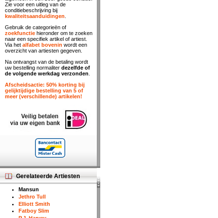
Zie voor een uitleg van de
conditiebeschrijving bij
kwaliteitsaanduidingen
.
Gebruik de categorieën of
zoekfunctie
hieronder om te zoeken
naar een specifiek artikel of artiest.
Via het
alfabet bovenin
wordt een
overzicht van artiesten gegeven.
Na ontvangst van de betaling wordt
uw bestelling normaliter
dezelfde of
de volgende werkdag verzonden
.
Afscheidsactie: 50% korting bij
gelijktijdige bestelling van 5 of
meer (verschillende) artikelen!
Gerelateerde Artiesten
Mansun
Jethro Tull
Elliott Smith
Fatboy Slim