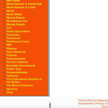
Melt Down
Metal Hammer & Aardschok
Metal Hammer & Crash
MOJO
Music Maker
Muziek Expres
Muziekkrant Oor
Muziek Parade
Oor
Oude tijdschriften
Panorama
Penthouse
Penthouse Comix
PEP
Playboy
Pop-Telescoop
Popfoto
Popzamelwerk
Record Collector
Rockville International
Smilin' Ears
Stripweekbladen
Televizier
The (Faboulous) Sounds of
the Sixties
The Blues Collection
Veronica
Vinyl
Home
|
Recent toegevoeg
Voorwaarden
|
Privacy
|
Over