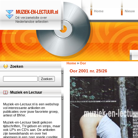
Home
Nieuw
Home
»
Oor
Zoeken
Oor 2001 nr. 25/26
Muziek en Lectuur
Muziek-en-Lectuur.nl is een webshop
vol interessante artikelen en
publicaties over jouw favoriete groep,
artiest of BN'er.
Muziek-en-Lectuur biedt gelezen
tijdschriften, TV-gidsen en strips, maar
ook LP's en CD's aan. De artikelen
zijn tweedehands en over het
algemeen in een zeer goede conditie.