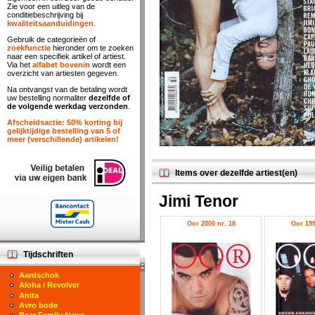
Zie voor een uitleg van de
conditiebeschrijving bij
kwaliteitsaanduidingen
.
Gebruik de categorieën of
zoekfunctie
hieronder om te zoeken
naar een specifiek artikel of artiest.
Via het
alfabet bovenin
wordt een
overzicht van artiesten gegeven.
Na ontvangst van de betaling wordt
uw bestelling normaliter
dezelfde of
de volgende werkdag verzonden
.
Afscheidsactie: 50% korting bij
gelijktijdige bestelling van 5 of
meer (verschillende) artikelen!
Items over dezelfde artiest(en)
Jimi Tenor
Oor 2000 nr. 18
Oor 199
Tijdschriften
Aardschok
Aloha / Revolver
Anita
Avro bode
Bear Family News