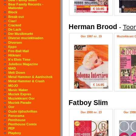
Bear Family Records -
Mailorder
€ 10.95
Block
Break-out
Ciao!
Herman Brood
-
Toon
Cracked
De Lach
Der Musikmarkt
Oor 1987 nr. 19
Muziekkrant O
Diverse muziekbladen
Diversen
Eppo
Fire-Ball Mail
Hitkrant
It's Elvis Time
Jukebox Magazine
MAD
Melt Down
Metal Hammer & Aardschok
Metal Hammer & Crash
€ 14.95
MOJO
Music Maker
Muziek Expres
Muziekkrant Oor
Fatboy Slim
Muziek Parade
Oor
Oude tijdschriften
Oor 2000 nr. 23
Oor 1998 
Panorama
Penthouse
Penthouse Comix
PEP
Playboy