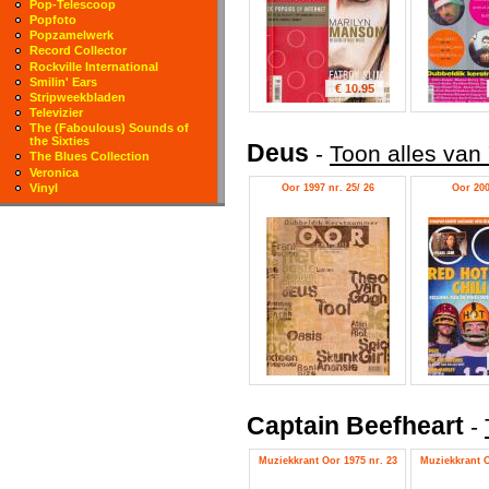
Pop-Telescoop
Popfoto
Popzamelwerk
Record Collector
Rockville International
Smilin' Ears
€ 10.95
Stripweekbladen
Televizier
The (Faboulous) Sounds of
the Sixties
Deus
-
Toon alles van
The Blues Collection
Veronica
Vinyl
Oor 1997 nr. 25/ 26
Oor 200
Captain Beefheart
-
Muziekkrant Oor 1975 nr. 23
Muziekkrant O