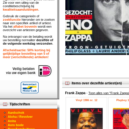
Zie voor een uitleg van de
conditiebeschrijving bij
kwaliteitsaanduidingen
.
Gebruik de categorieën of
zoekfunctie
hieronder om te zoeken
naar een specifiek artikel of artiest.
Via het
alfabet bovenin
wordt een
overzicht van artiesten gegeven.
Na ontvangst van de betaling wordt
uw bestelling normaliter
dezelfde of
de volgende werkdag verzonden
.
Afscheidsactie: 50% korting bij
gelijktijdige bestelling van 5 of
meer (verschillende) artikelen!
Items over dezelfde artiest(en)
Frank Zappa
-
Toon alles van "Frank Zappa
Vinyl 1986 nr. 12
Playboy 1
Tijdschriften
Aardschok
Aloha / Revolver
Anita
Avro bode
Bear Family News