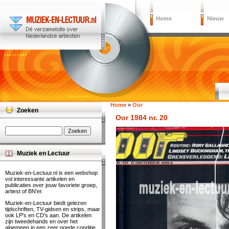
Home
Nieuw
Home
»
Oor
Zoeken
Oor 1984 nr. 20
Muziek en Lectuur
Muziek-en-Lectuur.nl is een webshop
vol interessante artikelen en
publicaties over jouw favoriete groep,
artiest of BN'er.
Muziek-en-Lectuur biedt gelezen
tijdschriften, TV-gidsen en strips, maar
ook LP's en CD's aan. De artikelen
zijn tweedehands en over het
algemeen in een zeer goede conditie.