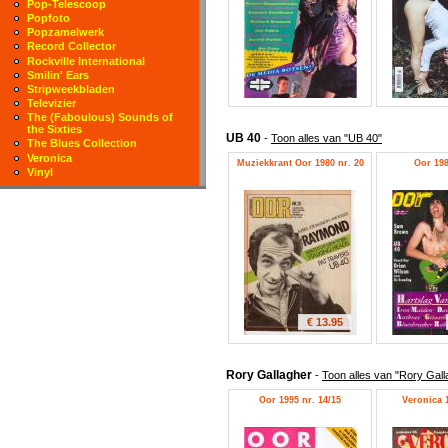
Pop-Telescoop
Popfoto
Popzamelwerk
Record Collector
Rockville International
Smilin' Ears
Stripweekbladen
Televizier
The (Faboulous) Sounds of
the Sixties
UB 40
-
Toon alles van "UB 40"
The Blues Collection
Veronica
Muziekkrant Oor 1980 nr. 20
Oor 198
Vinyl
€ 13.95
Rory Gallagher
-
Toon alles van "Rory Gall
Oor 1995 nr. 14/15
Veronica 1