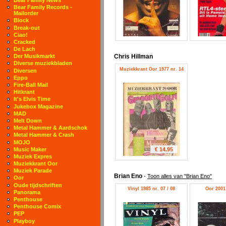
Bear Family Records -
Mailorder
Block
Break-out
Ciao!
Cracked
De Lach
Chris Hillman
Der Musikmarkt
Diverse muziekbladen
Muziekkrant Oor 1977 nr. 14
Diversen
Eppo
Fire-Ball Mail
Hitkrant
It's Elvis Time
Jukebox Magazine
MAD
Melt Down
Metal Hammer & Aardschok
Metal Hammer & Crash
MOJO
€ 14.95
Music Maker
Muziek Expres
Muziekkrant Oor
Muziek Parade
Brian Eno
-
Toon alles van "Brian Eno"
Oor
Oude tijdschriften
Vinyl 1985 nr. 07 / 08
Oor 2001 
Panorama
Penthouse
Penthouse Comix
PEP
Playboy