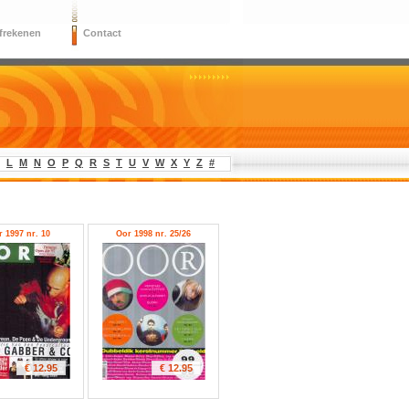
frekenen
Contact
L
M
N
O
P
Q
R
S
T
U
V
W
X
Y
Z
#
 1997 nr. 10
Oor 1998 nr. 25/26
€ 12.95
€ 12.95