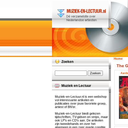
Home
Zoeken
The G
Aards
Muziek en Lectuur
Muziek-en-Lectuur.nl is een webshop
vol interessante artikelen en
publicaties over jouw favoriete groep,
artiest of BN'er.
Muziek-en-Lectuur biedt gelezen
tijdschriften, TV-gidsen en strips, maar
ook LP's en CD's aan. De artikelen
zijn tweedehands en over het
algemeen in een zeer goede conditie.