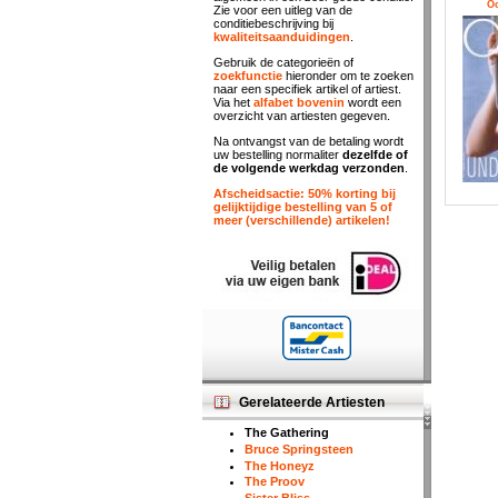
Oo
Zie voor een uitleg van de
conditiebeschrijving bij
kwaliteitsaanduidingen
.
Gebruik de categorieën of
zoekfunctie
hieronder om te zoeken
naar een specifiek artikel of artiest.
Via het
alfabet bovenin
wordt een
overzicht van artiesten gegeven.
Na ontvangst van de betaling wordt
uw bestelling normaliter
dezelfde of
de volgende werkdag verzonden
.
Afscheidsactie: 50% korting bij
gelijktijdige bestelling van 5 of
meer (verschillende) artikelen!
Gerelateerde Artiesten
The Gathering
Bruce Springsteen
The Honeyz
The Proov