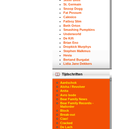
Sister Bliss
St. Germain
Snoop Dogg
Fat Possum
Calexico
Fatboy Slim
Beth Orton
Smashing Pumpkins
Underworld
De Kift
Brian Eno
Dropkick Murphys
Stephen Malkmus
Hevia
Bertand Burgalat
Lidia Jane Dekkers
Tijdschriften
Aardschok
Aloha / Revolver
Anita
Avro bode
Bear Family News
Bear Family Records -
Mailorder
Block
Break-out
Ciao!
Cracked
De Lach