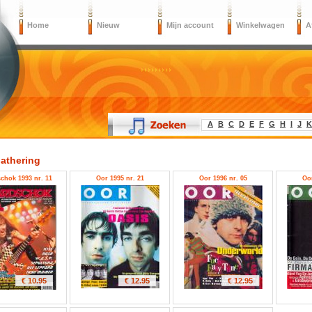
Home
Nieuw
Mijn account
Winkelwagen
A
A
B
C
D
E
F
G
H
I
J
K
athering
chok 1993 nr. 11
Oor 1995 nr. 21
Oor 1996 nr. 05
Oor
€ 10.95
€ 12.95
€ 12.95