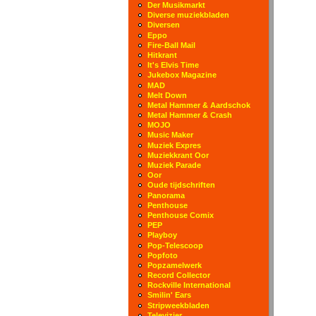
Der Musikmarkt
Diverse muziekbladen
Diversen
Eppo
Fire-Ball Mail
Hitkrant
It's Elvis Time
Jukebox Magazine
MAD
Melt Down
Metal Hammer & Aardschok
Metal Hammer & Crash
MOJO
Music Maker
Muziek Expres
Muziekkrant Oor
Muziek Parade
Oor
Oude tijdschriften
Panorama
Penthouse
Penthouse Comix
PEP
Playboy
Pop-Telescoop
Popfoto
Popzamelwerk
Record Collector
Rockville International
Smilin' Ears
Stripweekbladen
Televizier