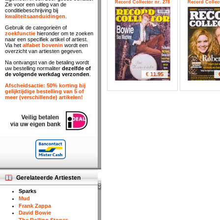
Record Collector nr. 278
Record Collect
Zie voor een uitleg van de
conditiebeschrijving bij
kwaliteitsaanduidingen
.
Gebruik de categorieën of
zoekfunctie
hieronder om te zoeken
naar een specifiek artikel of artiest.
Via het
alfabet bovenin
wordt een
overzicht van artiesten gegeven.
Na ontvangst van de betaling wordt
uw bestelling normaliter
dezelfde of
€ 11.95
de volgende werkdag verzonden
.
Afscheidsactie: 50% korting bij
gelijktijdige bestelling van 5 of
meer (verschillende) artikelen!
Gerelateerde Artiesten
Sparks
Mud
Frank Zappa
David Bowie