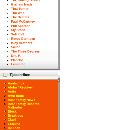
The Rolling Stones
Graham Nash
Tina Turner
The Who
The Beatles
Paul McCartney
Phil Spector
Sly Stone
Soft Cell
Rinus Gerritsen
Isley Brothers
Sailor
The Three Degrees
Drs. P.
Placebo
Lemming
Tijdschriften
Aardschok
Aloha / Revolver
Anita
Avro bode
Bear Family News
Bear Family Records -
Mailorder
Block
Break-out
Ciao!
Cracked
De Lach