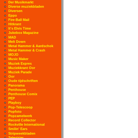
Der Musikmarkt
Diverse muziekbladen
Diversen
Eppo
Fire-Ball Mail
Hitkrant
It's Elvis Time
Jukebox Magazine
MAD
Melt Down
Metal Hammer & Aardschok
Metal Hammer & Crash
MOJO
Music Maker
Muziek Expres
Muziekkrant Oor
Muziek Parade
Oor
Oude tijdschriften
Panorama
Penthouse
Penthouse Comix
PEP
Playboy
Pop-Telescoop
Popfoto
Popzamelwerk
Record Collector
Rockville International
Smilin' Ears
Stripweekbladen
Televizier