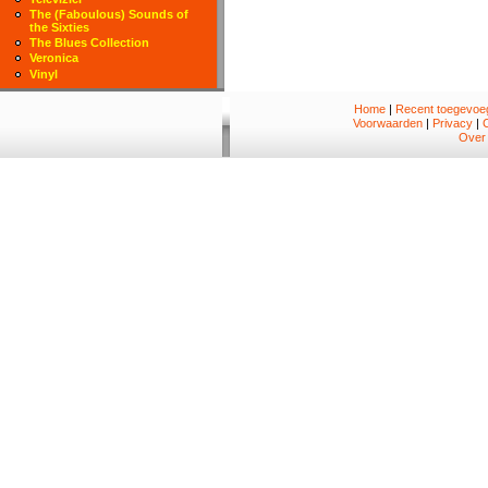
The (Faboulous) Sounds of
the Sixties
The Blues Collection
Veronica
Vinyl
Home
|
Recent toegevoeg
Voorwaarden
|
Privacy
|
Over