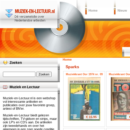
Home
Nieuw
Home
Zoeken
Sparks
Muziekkrant Oor 1974 nr. 09
Muziekkrant Oor
Muziek en Lectuur
Muziek-en-Lectuur.nl is een webshop
vol interessante artikelen en
publicaties over jouw favoriete groep,
artiest of BN'er.
Muziek-en-Lectuur biedt gelezen
€ 15.95
tijdschriften, TV-gidsen en strips, maar
ook LP's en CD's aan. De artikelen
zijn tweedehands en over het
algemeen in een zeer goede conditie.