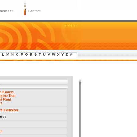
frekenen
Contact
L
M
N
O
P
Q
R
S
T
U
V
W
X
Y
Z
#
0
n Krauss
pine Tree
t Plant
ks
d Collector
2008
ct