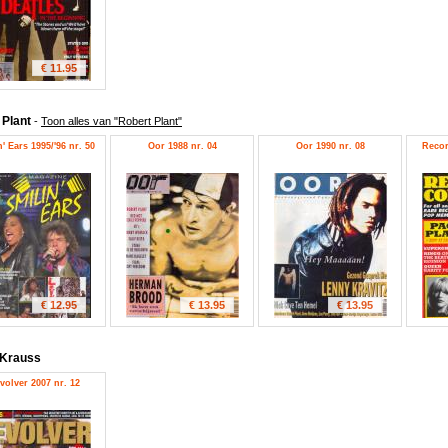
€ 11.95
 Plant
-
Toon alles van "Robert Plant"
' Ears 1995/'96 nr. 50
Oor 1988 nr. 04
Oor 1990 nr. 08
Recor
€ 12.95
€ 13.95
€ 13.95
 Krauss
volver 2007 nr. 12