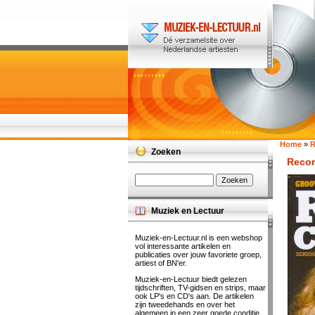
Home
»
R
Zoeken
Recor
Muziek en Lectuur
Muziek-en-Lectuur.nl is een webshop
vol interessante artikelen en
publicaties over jouw favoriete groep,
artiest of BN'er.
Muziek-en-Lectuur biedt gelezen
tijdschriften, TV-gidsen en strips, maar
ook LP's en CD's aan. De artikelen
zijn tweedehands en over het
algemeen in een zeer goede conditie.