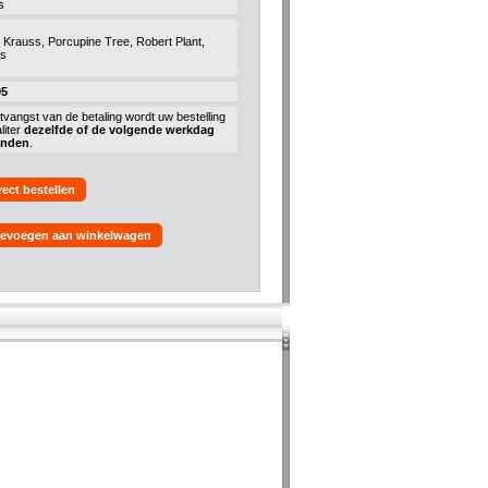
s
n Krauss, Porcupine Tree, Robert Plant,
ks
95
tvangst van de betaling wordt uw bestelling
liter
dezelfde of de volgende werkdag
onden
.
rect bestellen
evoegen aan winkelwagen