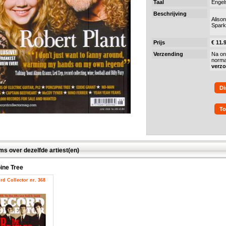
Taal
Engel
Beschrijving
Aliso
Spar
Prijs
€ 11.
Verzending
Na on
norma
verz
Di
To
ms over dezelfde artiest(en)
ine Tree
rd Collector nr. 368