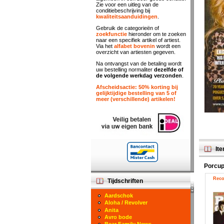
Zie voor een uitleg van de
conditiebeschrijving bij
kwaliteitsaanduidingen
.
Gebruik de categorieën of
zoekfunctie
hieronder om te zoeken
naar een specifiek artikel of artiest.
Via het
alfabet bovenin
wordt een
overzicht van artiesten gegeven.
Na ontvangst van de betaling wordt
uw bestelling normaliter
dezelfde of
de volgende werkdag verzonden
.
Afscheidsactie: 50% korting bij
gelijktijdige bestelling van 5 of
meer (verschillende) artikelen!
Ite
Porcup
Reco
Tijdschriften
Aardschok
Aloha / Revolver
Anita
Avro bode
Bear Family News