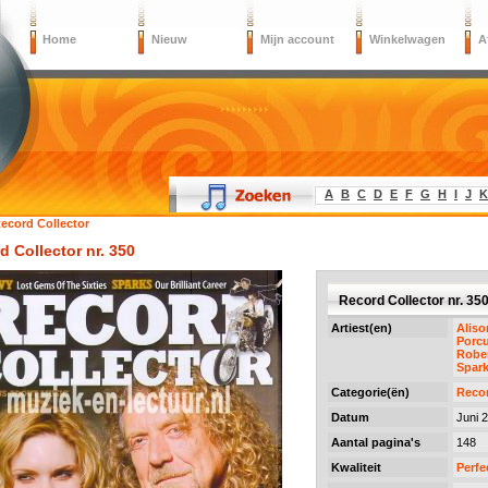
Home
Nieuw
Mijn account
Winkelwagen
A
A
B
C
D
E
F
G
H
I
J
K
ecord Collector
d Collector nr. 350
Record Collector nr. 35
Artiest(en)
Aliso
Porcu
Rober
Spar
Categorie(ën)
Recor
Datum
Juni 
Aantal pagina's
148
Kwaliteit
Perfe