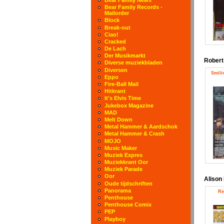
Bear Family Records -
Mailorder
Block
Break-out
Ciao!
Cracked
De Lach
Der Musikmarkt
Robert
Diverse muziekbladen
Diversen
Smilin
Eppo
Fire-Ball Mail
Hitkrant
It's Elvis Time
Jukebox Magazine
MAD
Melt Down
Metal Hammer & Aardschok
Metal Hammer & Crash
MOJO
Music Maker
Muziek Expres
Muziekkrant Oor
Muziek Parade
Oor
Alison
Oude tijdschriften
Panorama
Re
Penthouse
Penthouse Comix
PEP
Playboy