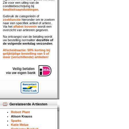
Zie voor een uitleg van de
conditiebeschrijving bij
kwaliteitsaanduidingen
.
Gebruik de categorieën of
zoekfunctie
hieronder om te zoeken
naar een specifiek artikel of artiest.
Via het
alfabet bovenin
wordt een
overzicht van artiesten gegeven.
Na ontvangst van de betaling wordt
uw bestelling normaliter
dezelfde of
de volgende werkdag verzonden
.
Afscheidsactie: 50% korting bij
gelijktijdige bestelling van 5 of
meer (verschillende) artikelen!
Gerelateerde Artiesten
Robert Plant
Alison Krauss
Sparks
Katie Melue