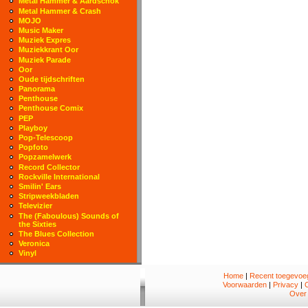
Metal Hammer & Aardschok
Metal Hammer & Crash
MOJO
Music Maker
Muziek Expres
Muziekkrant Oor
Muziek Parade
Oor
Oude tijdschriften
Panorama
Penthouse
Penthouse Comix
PEP
Playboy
Pop-Telescoop
Popfoto
Popzamelwerk
Record Collector
Rockville International
Smilin' Ears
Stripweekbladen
Televizier
The (Faboulous) Sounds of
the Sixties
The Blues Collection
Veronica
Vinyl
Home
|
Recent toegevoeg
Voorwaarden
|
Privacy
|
Over