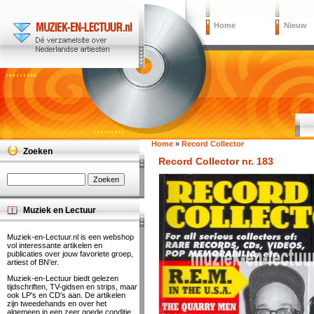
Home
Nieuw
Home
»
Record Collector
Zoeken
Record Collector nr. 183
Muziek en Lectuur
Muziek-en-Lectuur.nl is een webshop
vol interessante artikelen en
publicaties over jouw favoriete groep,
artiest of BN'er.
Muziek-en-Lectuur biedt gelezen
tijdschriften, TV-gidsen en strips, maar
ook LP's en CD's aan. De artikelen
zijn tweedehands en over het
algemeen in een zeer goede conditie.