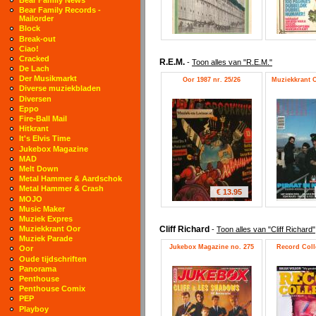
Bear Family Records -
Mailorder
Block
Break-out
Ciao!
Cracked
R.E.M.
-
Toon alles van "R.E.M."
De Lach
Der Musikmarkt
Oor 1987 nr. 25/26
Muziekkrant O
Diverse muziekbladen
Diversen
Eppo
Fire-Ball Mail
Hitkrant
It's Elvis Time
Jukebox Magazine
MAD
Melt Down
Metal Hammer & Aardschok
Metal Hammer & Crash
€ 13.95
MOJO
Music Maker
Muziek Expres
Cliff Richard
Muziekkrant Oor
-
Toon alles van "Cliff Richard"
Muziek Parade
Jukebox Magazine no. 275
Record Colle
Oor
Oude tijdschriften
Panorama
Penthouse
Penthouse Comix
PEP
Playboy