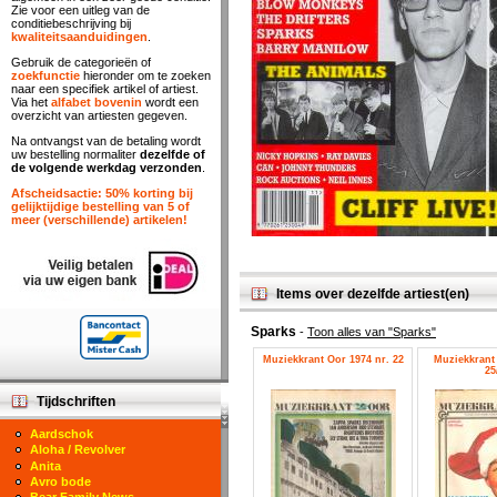
Zie voor een uitleg van de
conditiebeschrijving bij
kwaliteitsaanduidingen
.
Gebruik de categorieën of
zoekfunctie
hieronder om te zoeken
naar een specifiek artikel of artiest.
Via het
alfabet bovenin
wordt een
overzicht van artiesten gegeven.
Na ontvangst van de betaling wordt
uw bestelling normaliter
dezelfde of
de volgende werkdag verzonden
.
Afscheidsactie: 50% korting bij
gelijktijdige bestelling van 5 of
meer (verschillende) artikelen!
Items over dezelfde artiest(en)
Sparks
-
Toon alles van "Sparks"
Muziekkrant Oor 1974 nr. 22
Muziekkrant 
25
Tijdschriften
Aardschok
Aloha / Revolver
Anita
Avro bode
Bear Family News