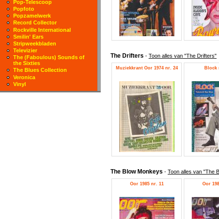
Pop-Telescoop
Popfoto
Popzamelwerk
Record Collector
Rockville International
Smilin' Ears
Stripweekbladen
Televizier
The Drifters
-
Toon alles van "The Drifters"
The (Faboulous) Sounds of
the Sixties
Muziekkrant Oor 1974 nr. 24
Block 
The Blues Collection
Veronica
Vinyl
The Blow Monkeys
-
Toon alles van "The
Oor 1985 nr. 11
Oor 198