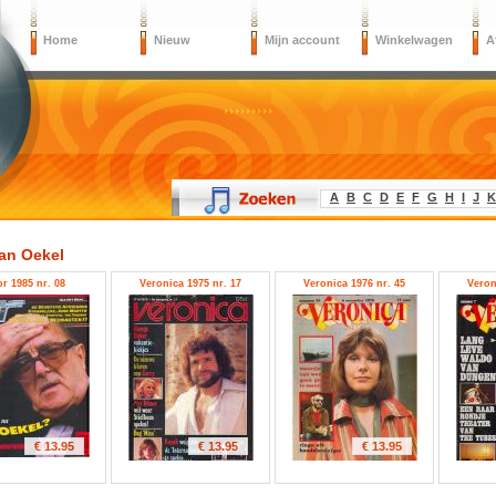
Home
Nieuw
Mijn account
Winkelwagen
A
A
B
C
D
E
F
G
H
I
J
K
van Oekel
r 1985 nr. 08
Veronica 1975 nr. 17
Veronica 1976 nr. 45
Veron
€ 13.95
€ 13.95
€ 13.95