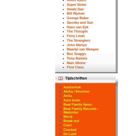
Kevin Ayers
Super Sister
Steely Dan
Bill Wyman
George Baker
Spooky and Sue
Hans van Eyk
The Thought
Ferry Lever
The Stranglers
John Martyn
Maartje van Weegen
Boz Scaggs
Tony Baretta
Marc Winter
First Class
Tijdschriften
Aardschok
Aloha / Revolver
Anita
Avro bode
Bear Family News
Bear Family Records -
Mailorder
Block
Break-out
Ciao!
Cracked
De Lach