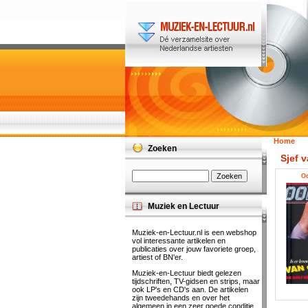
Home
Zoeken
Sjef 
Oo
Muziek en Lectuur
Muziek-en-Lectuur.nl is een webshop
vol interessante artikelen en
publicaties over jouw favoriete groep,
artiest of BN'er.
Muziek-en-Lectuur biedt gelezen
tijdschriften, TV-gidsen en strips, maar
ook LP's en CD's aan. De artikelen
zijn tweedehands en over het
algemeen in een zeer goede conditie.