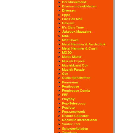
Der Musikmarkt
Diverse muziekbladen
Diversen
Eppo
Fire-Ball Mail
Hitkrant
It's Elvis Time
Jukebox Magazine
MAD
Melt Down
Metal Hammer & Aardschok
Metal Hammer & Crash
MOJO
Music Maker
Muziek Expres
Muziekkrant Oor
Muziek Parade
Oor
Oude tijdschriften
Panorama
Penthouse
Penthouse Comix
PEP
Playboy
Pop-Telescoop
Popfoto
Popzamelwerk
Record Collector
Rockville International
Smilin' Ears
Stripweekbladen
Televizier