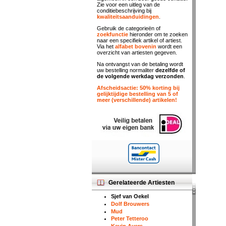
Zie voor een uitleg van de
conditiebeschrijving bij
kwaliteitsaanduidingen
.
Gebruik de categorieën of
zoekfunctie
hieronder om te zoeken
naar een specifiek artikel of artiest.
Via het
alfabet bovenin
wordt een
overzicht van artiesten gegeven.
Na ontvangst van de betaling wordt
uw bestelling normaliter
dezelfde of
de volgende werkdag verzonden
.
Afscheidsactie: 50% korting bij
gelijktijdige bestelling van 5 of
meer (verschillende) artikelen!
Gerelateerde Artiesten
Sjef van Oekel
Dolf Brouwers
Mud
Peter Tetteroo