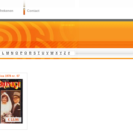
frekenen
Contact
L
M
N
O
P
Q
R
S
T
U
V
W
X
Y
Z
#
ica 1978 nr. 07
€ 13.95