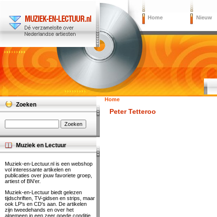
Home
Nieuw
Home
Zoeken
Peter Tetteroo
Muziek en Lectuur
Muziek-en-Lectuur.nl is een webshop
vol interessante artikelen en
publicaties over jouw favoriete groep,
artiest of BN'er.
Muziek-en-Lectuur biedt gelezen
tijdschriften, TV-gidsen en strips, maar
ook LP's en CD's aan. De artikelen
zijn tweedehands en over het
algemeen in een zeer goede conditie.