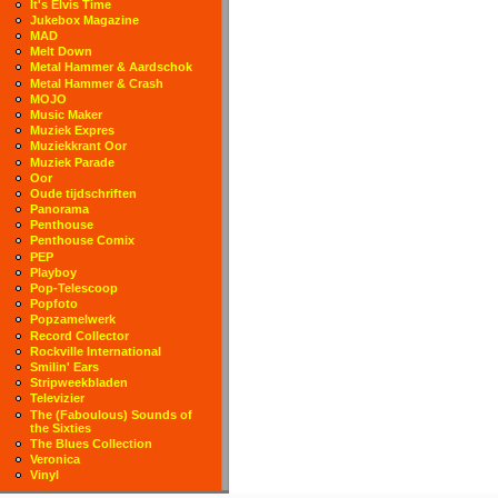
It's Elvis Time
Jukebox Magazine
MAD
Melt Down
Metal Hammer & Aardschok
Metal Hammer & Crash
MOJO
Music Maker
Muziek Expres
Muziekkrant Oor
Muziek Parade
Oor
Oude tijdschriften
Panorama
Penthouse
Penthouse Comix
PEP
Playboy
Pop-Telescoop
Popfoto
Popzamelwerk
Record Collector
Rockville International
Smilin' Ears
Stripweekbladen
Televizier
The (Faboulous) Sounds of
the Sixties
The Blues Collection
Veronica
Vinyl