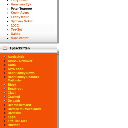
Ferry Lever
Hans van Eyk
Peter Tetteroo
Kevin Ayers
Lenny Khur
Sjef van Oekel
10CC
Tee-Set
Dalida
Marc Winter
Tijdschriften
Aardschok
Aloha / Revolver
Anita
Avro bode
Bear Family News
Bear Family Records -
Mailorder
Block
Break-out
Ciao!
Cracked
De Lach
Der Musikmarkt
Diverse muziekbladen
Diversen
Eppo
Fire-Ball Mail
Hitkrant