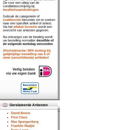
Zie voor een uitleg van de
conditiebeschrijving bij
kwaliteitsaanduidingen
.
Gebruik de categorieën of
zoekfunctie
hieronder om te zoeken
naar een specifiek artikel of artiest.
Via het
alfabet bovenin
wordt een
overzicht van artiesten gegeven.
Na ontvangst van de betaling wordt
uw bestelling normaliter
dezelfde of
de volgende werkdag verzonden
.
Afscheidsactie: 50% korting bij
gelijktijdige bestelling van 5 of
meer (verschillende) artikelen!
Gerelateerde Artiesten
David Bowie
First Class
Max Spangenberg
Franklin Madjid