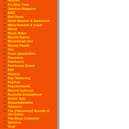
Hitkrant
It's Elvis Time
Jukebox Magazine
MAD
Melt Down
Metal Hammer & Aardschok
Metal Hammer & Crash
MOJO
Music Maker
Muziek Expres
Muziekkrant Oor
Muziek Parade
Oor
Oude tijdschriften
Panorama
Penthouse
Penthouse Comix
PEP
Playboy
Pop-Telescoop
Popfoto
Popzamelwerk
Record Collector
Rockville International
Smilin' Ears
Stripweekbladen
Televizier
The (Faboulous) Sounds of
the Sixties
The Blues Collection
Veronica
Vinyl