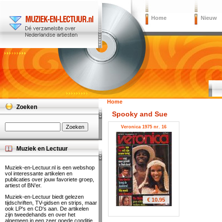
Home
Nieuw
Home
Zoeken
Spooky and Sue
Veronica 1975 nr. 16
Muziek en Lectuur
Muziek-en-Lectuur.nl is een webshop
vol interessante artikelen en
publicaties over jouw favoriete groep,
artiest of BN'er.
Muziek-en-Lectuur biedt gelezen
€ 10.95
tijdschriften, TV-gidsen en strips, maar
ook LP's en CD's aan. De artikelen
zijn tweedehands en over het
algemeen in een zeer goede conditie.