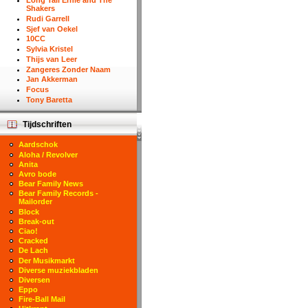
Long Tall Ernie and The
Shakers
Rudi Garrell
Sjef van Oekel
10CC
Sylvia Kristel
Thijs van Leer
Zangeres Zonder Naam
Jan Akkerman
Focus
Tony Baretta
Tijdschriften
Aardschok
Aloha / Revolver
Anita
Avro bode
Bear Family News
Bear Family Records -
Mailorder
Block
Break-out
Ciao!
Cracked
De Lach
Der Musikmarkt
Diverse muziekbladen
Diversen
Eppo
Fire-Ball Mail