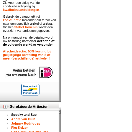
Zie voor een uitleg van de
conditiebeschrijving bij
kwaliteitsaanduidingen
.
Gebruik de categorieën of
zoekfunctie
hieronder om te zoeken
naar een specifiek artikel of artiest.
Via het
alfabet bovenin
wordt een
overzicht van artiesten gegeven.
Na ontvangst van de betaling wordt
uw bestelling normaliter
dezelfde of
de volgende werkdag verzonden
.
Afscheidsactie: 50% korting bij
gelijktijdige bestelling van 5 of
meer (verschillende) artikelen!
Gerelateerde Artiesten
Spooky and Sue
Andre van Duin
Johnny Rodrigues
Piet Keizer