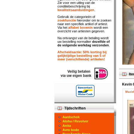
Zie voor een uitleg van de
conditiebeschrijving bij
kwaliteitsaanduidingen
.
Gebruik de categorieën of
zoekfunctie
hieronder om te zoeken
naar een specifiek artikel of artiest.
Via het
alfabet bovenin
wordt een
overzicht van artiesten gegeven.
Na ontvangst van de betaling wordt
uw bestelling normaliter
dezelfde of
de volgende werkdag verzonden
.
Afscheidsactie: 50% korting bij
gelijktijdige bestelling van 5 of
meer (verschillende) artikelen!
Ite
Kevin 
Muziek
Tijdschriften
Aardschok
Aloha / Revolver
Anita
Avro bode
Bear Family News