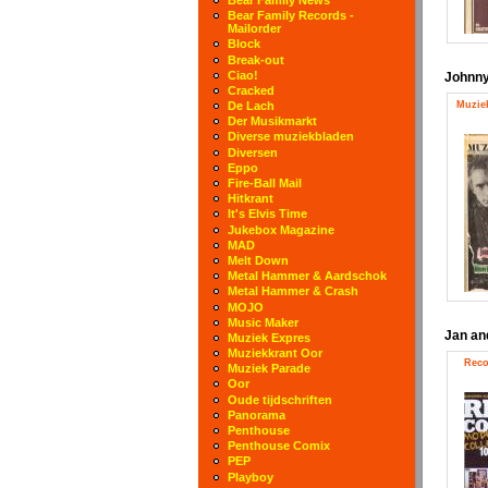
Bear Family Records -
Mailorder
Block
Break-out
Ciao!
Johnny
Cracked
Muziek
De Lach
Der Musikmarkt
Diverse muziekbladen
Diversen
Eppo
Fire-Ball Mail
Hitkrant
It's Elvis Time
Jukebox Magazine
MAD
Melt Down
Metal Hammer & Aardschok
Metal Hammer & Crash
MOJO
Music Maker
Jan an
Muziek Expres
Muziekkrant Oor
Reco
Muziek Parade
Oor
Oude tijdschriften
Panorama
Penthouse
Penthouse Comix
PEP
Playboy