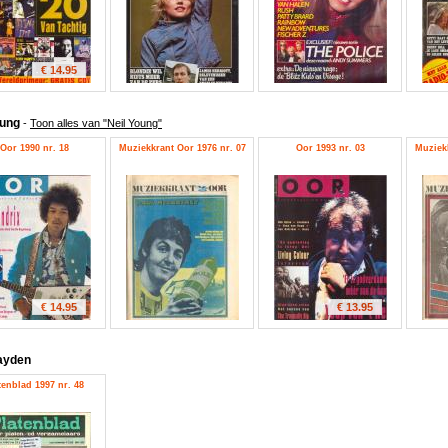
€ 14.95
oung
-
Toon alles van "Neil Young"
Oor 1990 nr. 18
Muziekkrant Oor 1976 nr. 07
Oor 1993 nr. 03
Muziekk
€ 14.95
€ 13.95
ayden
tenblad 1997 nr. 48