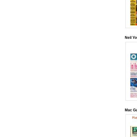
Neil Y
Mac G
Pla