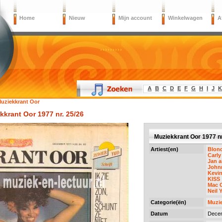
Home
Nieuw
Mijn account
Winkelwagen
A
A
B
C
D
E
F
G
H
I
J
K
uziekkrant Oor
kkrant Oor 1977 nr. 25/26
Muziekkrant Oor 1977 nr
Artiest(en)
Blon
Carl
Jan 
John
Kevi
KISS
Mac 
Neil 
Categorie(ën)
Muzie
Datum
Dece