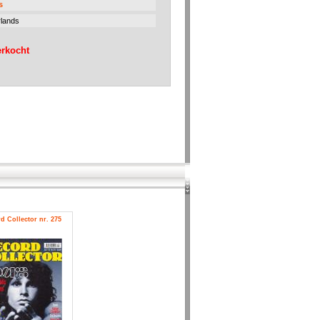
s
lands
erkocht
d Collector nr. 275