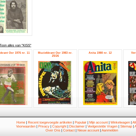
Toon alles van "KISS"
krant Oor 1976 nr. 11
Muziekkrant Oor 1983 nr.
Anita 1980 nr. 12
Ver
25/26
Home
|
Recent toegevoegde artikelen
|
Populair
|
Mijn account
|
Winkelwagen
|
Af
Voorwaarden
|
Privacy
|
Copyright
|
Disclaimer
|
Veelgestelde Vragen
|
Sitemap
|
A
Over Ons
|
Contact
|
Nieuw account
|
Aanmelden