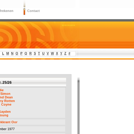
frekenen
Contact
L
M
N
O
P
Q
R
S
T
U
V
W
X
Y
Z
#
. 25/26
die
y Simon
and Dean
ny Rotten
n Coyne
Gayden
Young
kkrant Oor
mber 1977