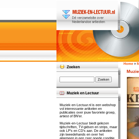
Home
»
M
Zoeken
Muzie
Muziek en Lectuur
Muziek-en-Lectuur.nl is een webshop
vol interessante artikelen en
publicaties over jouw favoriete groep,
artiest of BN'er.
Muziek-en-Lectuur biedt gelezen
tijdschriften, TV-gidsen en strips, maar
ook LP's en CD's aan. De artikelen
zijn tweedehands en over het
algemeen in een zeer goede conditie.