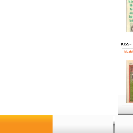
KISS
-
Muziek