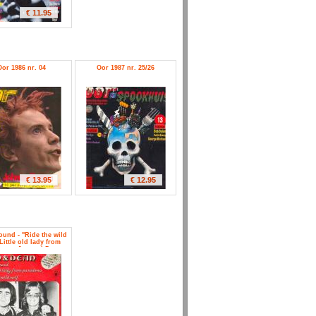
€ 11.95
Oor 1986 nr. 04
Oor 1987 nr. 25/26
€ 13.95
€ 12.95
round - "Ride the wild
Little old lady from
ena - Jan and Dean