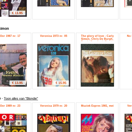
€ 11.95
Simon
Oor 1987 nr. 17
Veronica 1973 nr. 05
The glory of love - Carly
No 
Simon, Chris De Burgh,
Randy Crawford, Simply
Red, Tanita Tikaram, Van
Morrison
€ 13.95
€ 15.95
e
-
Toon alles van "Blondie"
Oor 1989 nr. 23
Veronica 1979 nr. 20
Muziek Expres 1981, mei
Ver