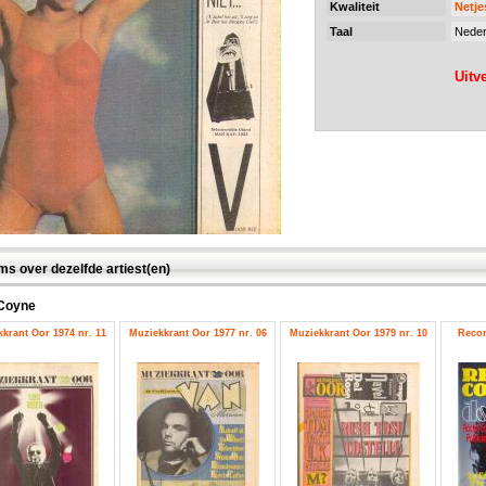
Kwaliteit
Netje
Taal
Neder
Uitv
ms over dezelfde artiest(en)
Coyne
krant Oor 1974 nr. 11
Muziekkrant Oor 1977 nr. 06
Muziekkrant Oor 1979 nr. 10
Recor