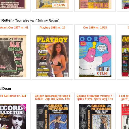
€ 14.95
 Rotten
-
Toon alles van "Johnny Rotten"
krant Oor 1977 nr. 01
Playboy 1988 nr. 10
Oor 1989 nr. 14/15
€ 13.95
d Dean
rd Collector nr. 334
Golden hitparade volume 5
Golden hitparade volume 7 -
I get a
(1963) - Jan and Dean, The
Eddy Floyd, Gerry and The
surf" 
Crystals
Pacemakers, Jan and Dean
Pasad