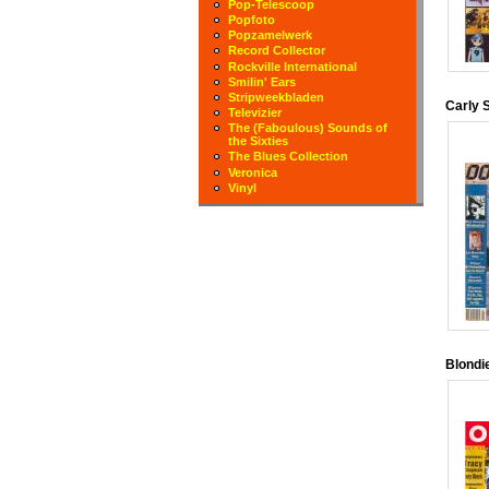
Pop-Telescoop
Popfoto
Popzamelwerk
Record Collector
Rockville International
Smilin' Ears
Stripweekbladen
Carly 
Televizier
The (Faboulous) Sounds of
the Sixties
The Blues Collection
Veronica
Vinyl
Blondi