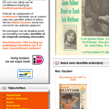
Zie voor een uitleg van de
conditiebeschrijving bij
kwaliteitsaanduidingen
.
Gebruik de categorieën of
zoekfunctie
hieronder om te zoeken
naar een specifiek artikel of artiest.
Via het
alfabet bovenin
wordt een
overzicht van artiesten gegeven.
Na ontvangst van de betaling wordt
uw bestelling normaliter
dezelfde of
de volgende werkdag verzonden
.
Afscheidsactie: 50% korting bij
gelijktijdige bestelling van 5 of
meer (verschillende) artikelen!
Items over dezelfde artiest(en)
Mac Gayden
Muziekkrant Oor 1977 nr.
25/26
Tijdschriften
Aardschok
Aloha / Revolver
Anita
Avro bode
Bear Family News