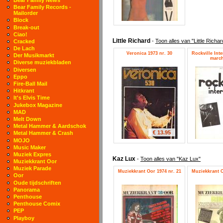
Bear Family Records -
Mailorder
Block
Break-out
Ciao!
Little Richard
-
Toon alles van "Little Richar
Cracked
De Lach
Veronica 1973 nr. 30
Rockville Inte
Der Musikmarkt
march
Diverse muziekbladen
Diversen
Eppo
Fire-Ball Mail
Hitkrant
It's Elvis Time
Jukebox Magazine
MAD
Melt Down
Metal Hammer & Aardschok
€ 13.95
Metal Hammer & Crash
MOJO
Music Maker
Muziek Expres
Kaz Lux
-
Toon alles van "Kaz Lux"
Muziekkrant Oor
Muziek Parade
Muziekkrant Oor 1974 nr. 21
Muziekkrant O
Oor
Oude tijdschriften
Panorama
Penthouse
Penthouse Comix
PEP
Playboy