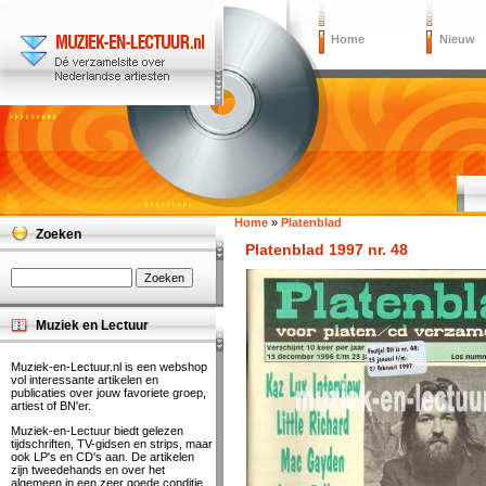
Home
Nieuw
Home
»
Platenblad
Zoeken
Platenblad 1997 nr. 48
Muziek en Lectuur
Muziek-en-Lectuur.nl is een webshop
vol interessante artikelen en
publicaties over jouw favoriete groep,
artiest of BN'er.
Muziek-en-Lectuur biedt gelezen
tijdschriften, TV-gidsen en strips, maar
ook LP's en CD's aan. De artikelen
zijn tweedehands en over het
algemeen in een zeer goede conditie.