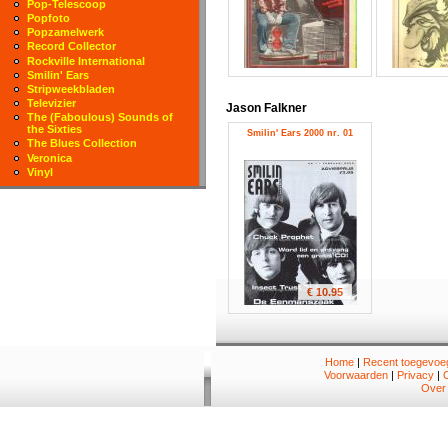
Pop-Telescoop
Popfoto
Popzamelwerk
Record Collector
Rockville International
Smilin' Ears
Stripweekbladen
Televizier
Jason Falkner
The (Faboulous) Sounds of
the Sixties
Smilin' Ears 2000 nr. 01
The Blues Collection
Veronica
Vinyl
€ 10.95
Home
|
Recent toegevoeg
Voorwaarden
|
Privacy
|
Over