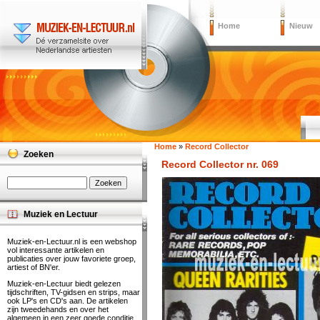
Home
Nieuw
Home
»
Record Collector
Zoeken
Record Collector nr. 069
Muziek en Lectuur
Muziek-en-Lectuur.nl is een webshop
vol interessante artikelen en
publicaties over jouw favoriete groep,
artiest of BN'er.
Muziek-en-Lectuur biedt gelezen
tijdschriften, TV-gidsen en strips, maar
ook LP's en CD's aan. De artikelen
zijn tweedehands en over het
algemeen in een zeer goede conditie.