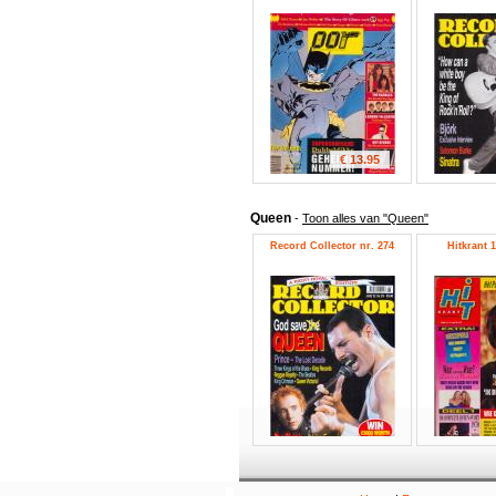
€ 13.95
Queen
-
Toon alles van "Queen"
Record Collector nr. 274
Hitkrant 1