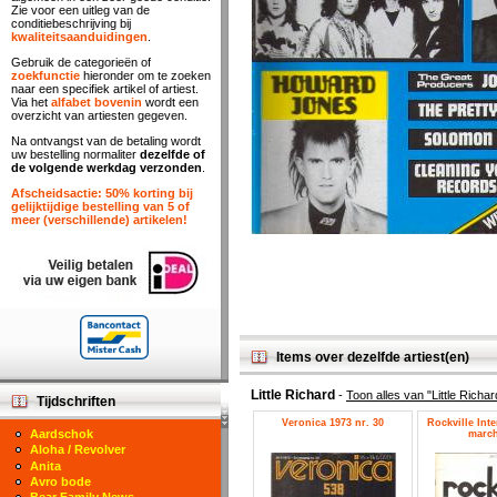
Zie voor een uitleg van de
conditiebeschrijving bij
kwaliteitsaanduidingen
.
Gebruik de categorieën of
zoekfunctie
hieronder om te zoeken
naar een specifiek artikel of artiest.
Via het
alfabet bovenin
wordt een
overzicht van artiesten gegeven.
Na ontvangst van de betaling wordt
uw bestelling normaliter
dezelfde of
de volgende werkdag verzonden
.
Afscheidsactie: 50% korting bij
gelijktijdige bestelling van 5 of
meer (verschillende) artikelen!
Items over dezelfde artiest(en)
Little Richard
-
Toon alles van "Little Richar
Tijdschriften
Veronica 1973 nr. 30
Rockville Inte
Aardschok
march
Aloha / Revolver
Anita
Avro bode
Bear Family News