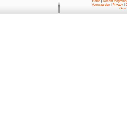
Home
|
Recent toegevoeg
Voorwaarden
|
Privacy
|
Over