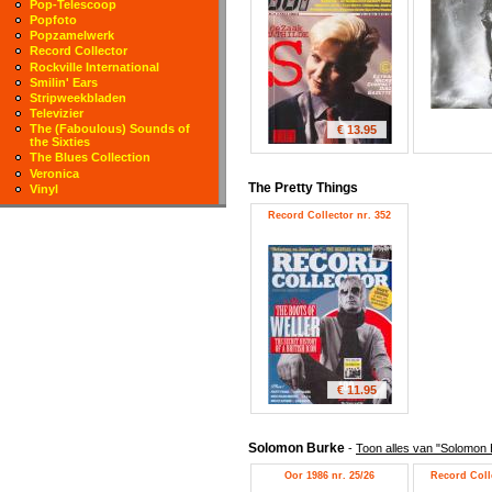
Pop-Telescoop
Popfoto
Popzamelwerk
Record Collector
Rockville International
Smilin' Ears
Stripweekbladen
Televizier
The (Faboulous) Sounds of
€ 13.95
the Sixties
The Blues Collection
Veronica
The Pretty Things
Vinyl
Record Collector nr. 352
€ 11.95
Solomon Burke
-
Toon alles van "Solomon 
Oor 1986 nr. 25/26
Record Colle