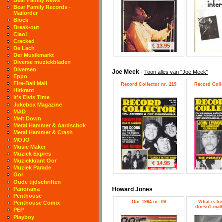
Bear Family Records -
Mailorder
Block
Break-out
Ciao!
Cracked
€ 13.95
De Lach
Der Musikmarkt
Diverse muziekbladen
Diversen
Joe Meek
-
Toon alles van "Joe Meek"
Eppo
Fire-Ball Mail
Record Collector nr. 219
Record Colle
Hitkrant
It's Elvis Time
Jukebox Magazine
MAD
Melt Down
Metal Hammer & Aardschok
Metal Hammer & Crash
MOJO
Music Maker
Muziek Expres
Muziekkrant Oor
€ 14.95
Muziek Parade
Oor
Oude tijdschriften
Howard Jones
Panorama
Penthouse
Oor 1984 nr. 09
What is lov
Penthouse Comix
doesn't mat
PEP
Jo
Playboy