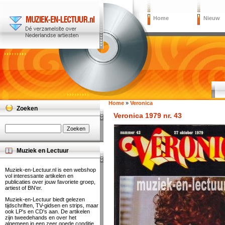
Home
Nieuw
Home
»
Veronica
Zoeken
Veronica 1979 nr. 43
Muziek en Lectuur
Muziek-en-Lectuur.nl is een webshop
vol interessante artikelen en
publicaties over jouw favoriete groep,
artiest of BN'er.
Muziek-en-Lectuur biedt gelezen
tijdschriften, TV-gidsen en strips, maar
ook LP's en CD's aan. De artikelen
zijn tweedehands en over het
algemeen in een zeer goede conditie.