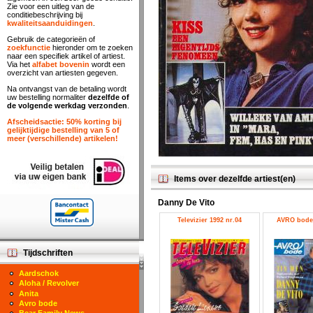
Zie voor een uitleg van de
conditiebeschrijving bij
kwaliteitsaanduidingen
.
Gebruik de categorieën of
zoekfunctie
hieronder om te zoeken
naar een specifiek artikel of artiest.
Via het
alfabet bovenin
wordt een
overzicht van artiesten gegeven.
Na ontvangst van de betaling wordt
uw bestelling normaliter
dezelfde of
de volgende werkdag verzonden
.
Afscheidsactie: 50% korting bij
gelijktijdige bestelling van 5 of
meer (verschillende) artikelen!
Items over dezelfde artiest(en)
Danny De Vito
Televizier 1992 nr.04
AVRO bode 
Tijdschriften
Aardschok
Aloha / Revolver
Anita
Avro bode
Bear Family News