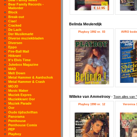
Bear Family Records -
€ 12.95
Mailorder
Block
Break-out
Ciao!
Belinda Meulendijk
Cracked
De Lach
Playboy 1992 nr. 03
AVRO bode 
Der Musikmarkt
Diverse muziekbladen
Diversen
Eppo
Fire-Ball Mail
Hitkrant
It's Elvis Time
Jukebox Magazine
MAD
Melt Down
Metal Hammer & Aardschok
Metal Hammer & Crash
MOJO
Music Maker
Muziek Expres
Willeke van Ammelrooy
-
Toon alles van 
Muziekkrant Oor
Muziek Parade
Playboy 1990 nr. 12
Veronica 1
Oor
Oude tijdschriften
Panorama
Penthouse
Penthouse Comix
PEP
Playboy