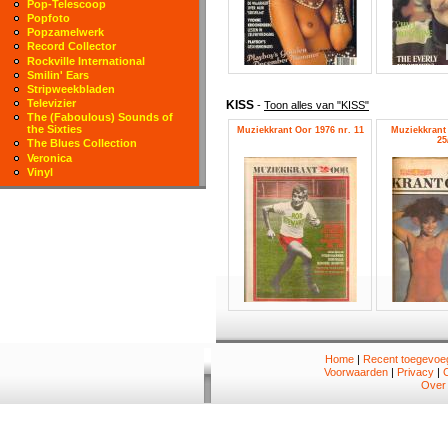
Pop-Telescoop
Popfoto
Popzamelwerk
Record Collector
Rockville International
Smilin' Ears
Stripweekbladen
Televizier
KISS
-
Toon alles van "KISS"
The (Faboulous) Sounds of
the Sixties
Muziekkrant Oor 1976 nr. 11
Muziekkrant 
25
The Blues Collection
Veronica
Vinyl
Home
|
Recent toegevoeg
Voorwaarden
|
Privacy
|
Over