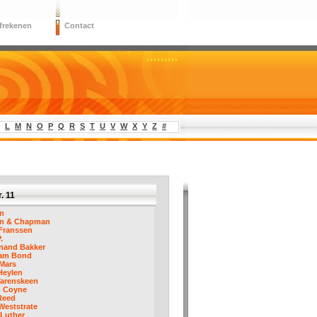
frekenen
Contact
L
M
N
O
P
Q
R
S
T
U
V
W
X
Y
Z
#
. 11
in
in & Chapman
Franssen
.
inand Bakker
am Bond
Mars
Heylen
Tarenskeen
n Coyne
Reed
Weststrate
 Luther