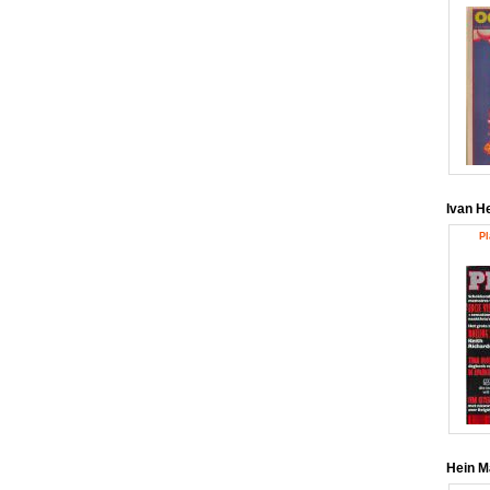
Ivan H
Pl
Hein M