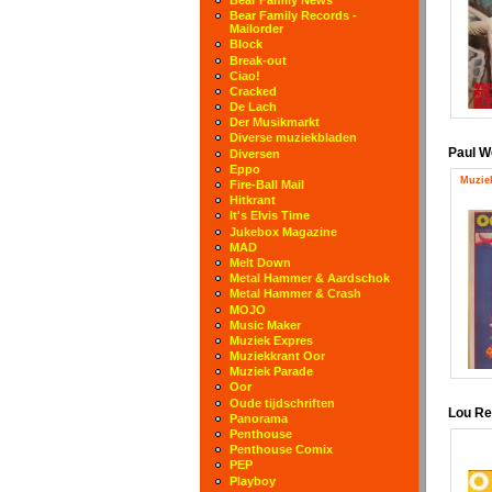
Bear Family Records -
Mailorder
Block
Break-out
Ciao!
Cracked
De Lach
Der Musikmarkt
Diverse muziekbladen
Paul W
Diversen
Eppo
Muziek
Fire-Ball Mail
Hitkrant
It's Elvis Time
Jukebox Magazine
MAD
Melt Down
Metal Hammer & Aardschok
Metal Hammer & Crash
MOJO
Music Maker
Muziek Expres
Muziekkrant Oor
Muziek Parade
Oor
Oude tijdschriften
Lou R
Panorama
Penthouse
Penthouse Comix
PEP
Playboy