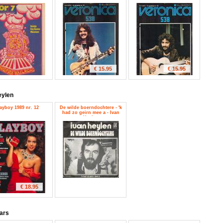
€ 15.95
€ 15.95
eylen
ayboy 1989 nr. 12
De wilde boerndochtere - 'k
had zo geirn mee a - Ivan
Heylen
€ 18.95
ars