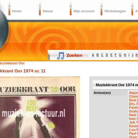
Home
Nieuw
Mijn account
Winkelwagen
A
A
B
C
D
E
F
G
H
I
J
K
uziekkrant Oor
kkrant Oor 1974 nr. 11
Muziekkrant Oor 1974 nr
Artiest(en)
Alqu
Chin
Dick 
Drs. P
Ferd
Grah
Hein 
Ivan 
Job 
Kevi
Lou 
Paul 
Quer