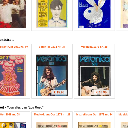
eststrate
krant Oor 1971 nr. 07
Veronica 1974 nr. 34
Veronica 1973 nr. 28
€ 15.95
€ 15.95
eed
-
Toon alles van "Lou Reed"
Oor 1998 nr. 08
Muziekkrant Oor 1973 nr. 21
Muziekkrant Oor 1973 nr. 14
Muziekk