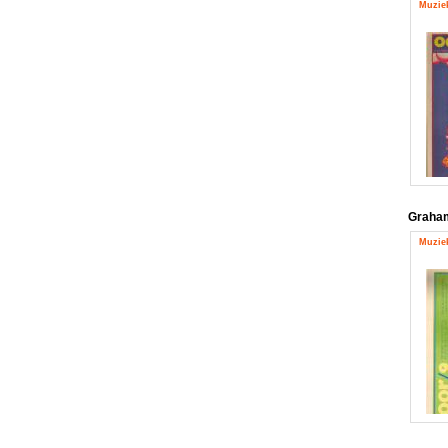
Muziek
Graha
Muziek