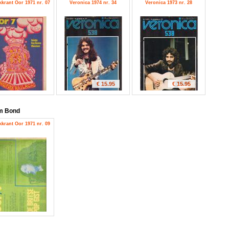
krant Oor 1971 nr. 07
Veronica 1974 nr. 34
Veronica 1973 nr. 28
€ 15.95
€ 15.95
m Bond
krant Oor 1971 nr. 09