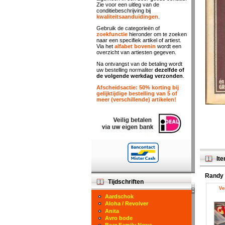
Zie voor een uitleg van de
conditiebeschrijving bij
kwaliteitsaanduidingen
.
Gebruik de categorieën of
zoekfunctie
hieronder om te zoeken
naar een specifiek artikel of artiest.
Via het
alfabet bovenin
wordt een
overzicht van artiesten gegeven.
Na ontvangst van de betaling wordt
uw bestelling normaliter
dezelfde of
de volgende werkdag verzonden
.
Afscheidsactie: 50% korting bij
gelijktijdige bestelling van 5 of
meer (verschillende) artikelen!
Ite
Randy
Tijdschriften
Ve
Aardschok
Aloha / Revolver
Anita
Avro bode
Bear Family News