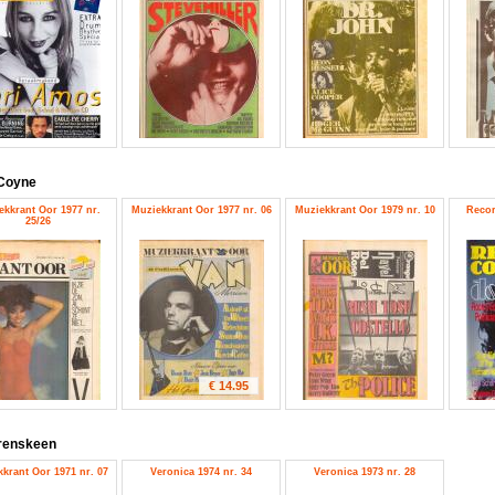
Coyne
ekkrant Oor 1977 nr.
Muziekkrant Oor 1977 nr. 06
Muziekkrant Oor 1979 nr. 10
Recor
25/26
€ 14.95
renskeen
krant Oor 1971 nr. 07
Veronica 1974 nr. 34
Veronica 1973 nr. 28