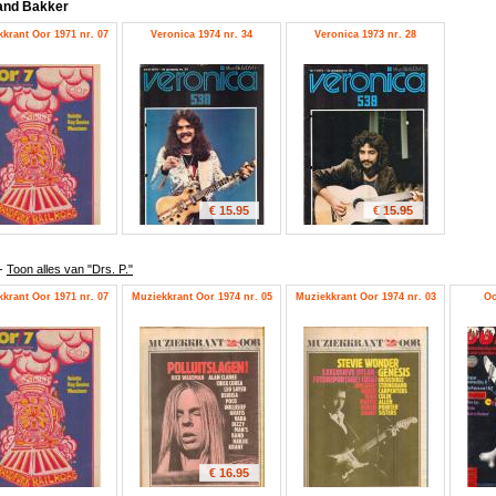
and Bakker
krant Oor 1971 nr. 07
Veronica 1974 nr. 34
Veronica 1973 nr. 28
€ 15.95
€ 15.95
-
Toon alles van "Drs. P."
krant Oor 1971 nr. 07
Muziekkrant Oor 1974 nr. 05
Muziekkrant Oor 1974 nr. 03
Oo
€ 16.95