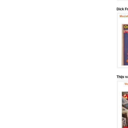
Dick F
Muziek
Thijs 
Ve