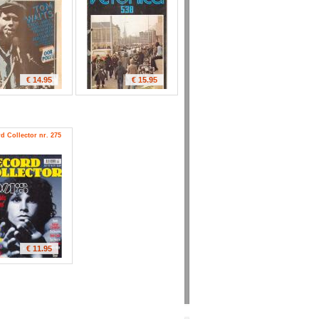
€ 14.95
€ 15.95
d Collector nr. 275
€ 11.95