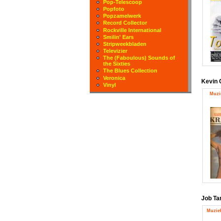
Pop-Telescoop
Popfoto
Popzamelwerk
Record Collector
Rockville International
Smilin' Ears
Stripweekbladen
Televizier
The (Faboulous) Sounds of
the Sixties
The Blues Collection
Veronica
Kevin 
Vinyl
Muzi
Job Ta
Muziek