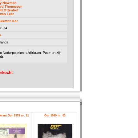
y Newman
ard Thompson
ld Ottenhof
 van Leer
kkrant Oor
 1974
s
lands
de Nederpopzien nakijkkrant: Peter en zijn
ts.
erkocht
rant Oor 1978 nr. 11
Oor 1989 nr. 03