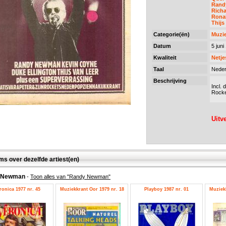
Rand
Rich
Rona
Thijs
Categorie(ën)
Muzie
Datum
5 juni
Kwaliteit
Netje
Taal
Neder
Beschrijving
Incl. 
Rocke
Uitv
ms over dezelfde artiest(en)
 Newman
-
Toon alles van "Randy Newman"
ronica 1977 nr. 45
Muziekkrant Oor 1979 nr. 18
Playboy 1987 nr. 01
Muziekk