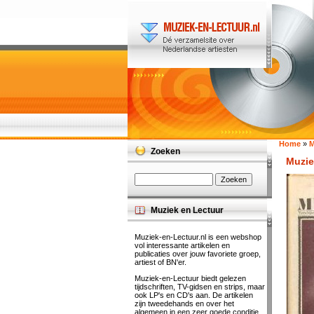
Home
»
M
Zoeken
Muzie
Muziek en Lectuur
Muziek-en-Lectuur.nl is een webshop
vol interessante artikelen en
publicaties over jouw favoriete groep,
artiest of BN'er.
Muziek-en-Lectuur biedt gelezen
tijdschriften, TV-gidsen en strips, maar
ook LP's en CD's aan. De artikelen
zijn tweedehands en over het
algemeen in een zeer goede conditie.