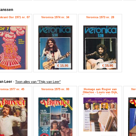
ranssen
krant Oor 1971 nr. 07
Veronica 1974 nr. 34
Veronica 1973 nr. 28
€ 15.95
€ 15.95
van Leer
-
Toon alles van "Thijs van Leer"
ronica 1977 nr. 45
Veronica 1975 nr. 00
Homage aan Rogier van
Ver
Otterloo - Louis van Dijk,
Pim Jacobs, Ruud Jacobs,
Thijs van Leer