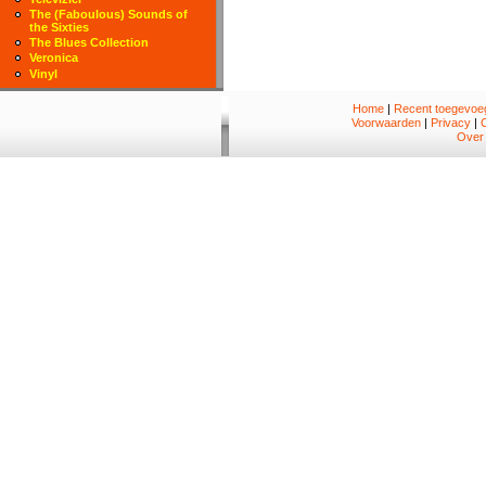
The (Faboulous) Sounds of
the Sixties
The Blues Collection
Veronica
Vinyl
Home
|
Recent toegevoeg
Voorwaarden
|
Privacy
|
Over