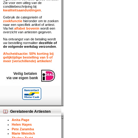
Zie voor een uitleg van de
conditiebeschrijving bij
kwaliteitsaanduidingen
.
Gebruik de categorieën of
zoekfunctie
hieronder om te zoeken
naar een specifiek artikel of artiest.
Via het
alfabet bovenin
wordt een
overzicht van artiesten gegeven.
Na ontvangst van de betaling wordt
uw bestelling normaliter
dezelfde of
de volgende werkdag verzonden
.
Afscheidsactie: 50% korting bij
gelijktijdige bestelling van 5 of
meer (verschillende) artikelen!
Gerelateerde Artiesten
Anita Page
Helen Hayes
Pete Zaramba
Marie Weinlich