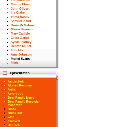
Thelma Todd
Mischa Elman
John Gilbert
Ina Claire
Vilma Banky
Samuel Insull
Doris McMahon
Gloria Swanson
Mary Carlisle
Greta Garbo
Sylvia Sydney
Renate Muller
Tom Mix
Amy Johnson
Muriel Evans
Mich
Tijdschriften
Aardschok
Aloha / Revolver
Anita
Avro bode
Bear Family News
Bear Family Records -
Mailorder
Block
Break-out
Ciao!
Cracked
De Lach