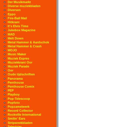
Der Musikmarkt
Diverse muziekbladen
Diversen
Eppo
Fire-Ball Mail
Hitkrant
It's Elvis Time
Jukebox Magazine
MAD
Melt Down
Metal Hammer & Aardschok
Metal Hammer & Crash
MOJO
Music Maker
Muziek Expres
Muziekkrant Oor
Muziek Parade
Oor
Oude tijdschriften
Panorama
Penthouse
Penthouse Comix
PEP
Playboy
Pop-Telescoop
Popfoto
Popzamelwerk
Record Collector
Rockville International
Smilin' Ears
Stripweekbladen
Televizier