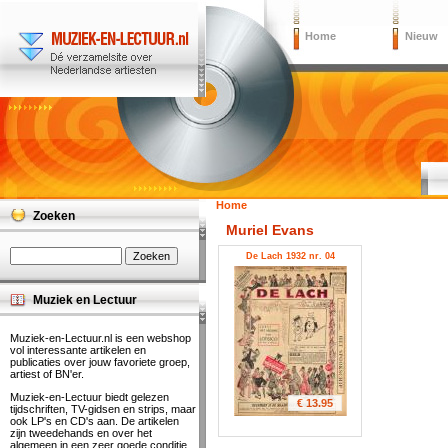
Home
Nieuw
Home
Zoeken
Muriel Evans
De Lach 1932 nr. 04
Muziek en Lectuur
Muziek-en-Lectuur.nl is een webshop
vol interessante artikelen en
publicaties over jouw favoriete groep,
artiest of BN'er.
Muziek-en-Lectuur biedt gelezen
€ 13.95
tijdschriften, TV-gidsen en strips, maar
ook LP's en CD's aan. De artikelen
zijn tweedehands en over het
algemeen in een zeer goede conditie.