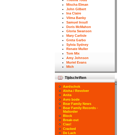
Thelma Todd
Mischa Elman
John Gilbert
Ina Claire
Vilma Banky
Samuel Insull
Doris McMahon
Gloria Swanson
Mary Carlisle
Greta Garbo
Sylvia Sydney
Renate Muller
Tom Mix
Amy Johnson
Muriel Evans
Mich
Tijdschriften
Aardschok
Aloha / Revolver
Anita
Avro bode
Bear Family News
Bear Family Records -
Mailorder
Block
Break-out
Ciao!
Cracked
De Lach