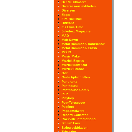
Der Musikmarkt
Diverse muziekbladen
Diversen
Eppo
Fire-Ball Mail
Hitkrant
It's Elvis Time
Jukebox Magazine
MAD
Melt Down
Metal Hammer & Aardschok
Metal Hammer & Crash
MOJO
Music Maker
Muziek Expres
Muziekkrant Oor
Muziek Parade
Oor
Oude tijdschriften
Panorama
Penthouse
Penthouse Comix
PEP
Playboy
Pop-Telescoop
Popfoto
Popzamelwerk
Record Collector
Rockville International
Smilin' Ears
Stripweekbladen
Televizier