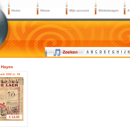
Home
Nieuw
Mijn account
Winkelwagen
A
A
B
C
D
E
F
G
H
I
J
K
 Hayes
ach 1932 nr. 04
€ 13.95