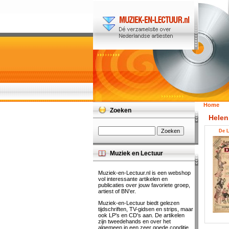
Home
Zoeken
Helen
De L
Muziek en Lectuur
Muziek-en-Lectuur.nl is een webshop
vol interessante artikelen en
publicaties over jouw favoriete groep,
artiest of BN'er.
Muziek-en-Lectuur biedt gelezen
tijdschriften, TV-gidsen en strips, maar
ook LP's en CD's aan. De artikelen
zijn tweedehands en over het
algemeen in een zeer goede conditie.