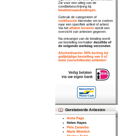
Zie voor een uitleg van de
conditiebeschrijving bij
kwaliteitsaanduidingen
.
Gebruik de categorieën of
zoekfunctie
hieronder om te zoeken
naar een specifiek artikel of artiest.
Via het
alfabet bovenin
wordt een
overzicht van artiesten gegeven.
Na ontvangst van de betaling wordt
uw bestelling normaliter
dezelfde of
de volgende werkdag verzonden
.
Afscheidsactie: 50% korting bij
gelijktijdige bestelling van 5 of
meer (verschillende) artikelen!
Gerelateerde Artiesten
Anita Page
Helen Hayes
Pete Zaramba
Marie Weinlich