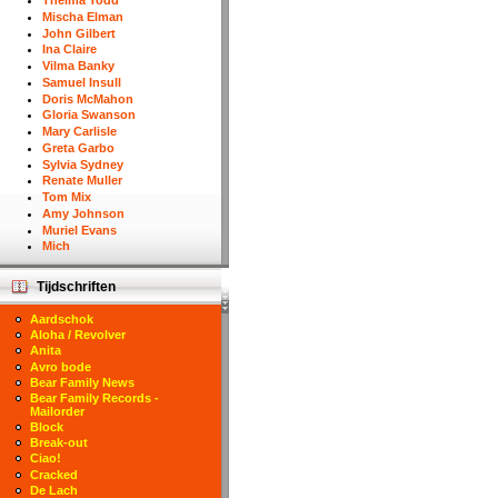
Thelma Todd
Mischa Elman
John Gilbert
Ina Claire
Vilma Banky
Samuel Insull
Doris McMahon
Gloria Swanson
Mary Carlisle
Greta Garbo
Sylvia Sydney
Renate Muller
Tom Mix
Amy Johnson
Muriel Evans
Mich
Tijdschriften
Aardschok
Aloha / Revolver
Anita
Avro bode
Bear Family News
Bear Family Records -
Mailorder
Block
Break-out
Ciao!
Cracked
De Lach