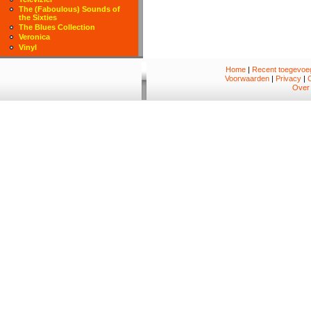
The (Faboulous) Sounds of
the Sixties
The Blues Collection
Veronica
Vinyl
Home
|
Recent toegevoeg
Voorwaarden
|
Privacy
|
Over