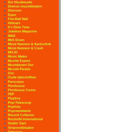
Der Musikmarkt
Diverse muziekbladen
Diversen
Eppo
Fire-Ball Mail
Hitkrant
It's Elvis Time
Jukebox Magazine
MAD
Melt Down
Metal Hammer & Aardschok
Metal Hammer & Crash
MOJO
Music Maker
Muziek Expres
Muziekkrant Oor
Muziek Parade
Oor
Oude tijdschriften
Panorama
Penthouse
Penthouse Comix
PEP
Playboy
Pop-Telescoop
Popfoto
Popzamelwerk
Record Collector
Rockville International
Smilin' Ears
Stripweekbladen
Televizier