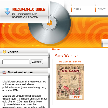
Home
Nieuw
Home
Zoeken
Marie Weinlich
De Lach 1932 nr. 04
Muziek en Lectuur
Muziek-en-Lectuur.nl is een webshop
vol interessante artikelen en
publicaties over jouw favoriete groep,
artiest of BN'er.
Muziek-en-Lectuur biedt gelezen
€ 13.95
tijdschriften, TV-gidsen en strips, maar
ook LP's en CD's aan. De artikelen
zijn tweedehands en over het
algemeen in een zeer goede conditie.