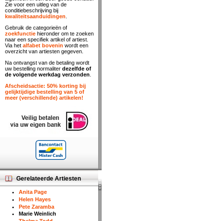
Zie voor een uitleg van de
conditiebeschrijving bij
kwaliteitsaanduidingen
.
Gebruik de categorieën of
zoekfunctie
hieronder om te zoeken
naar een specifiek artikel of artiest.
Via het
alfabet bovenin
wordt een
overzicht van artiesten gegeven.
Na ontvangst van de betaling wordt
uw bestelling normaliter
dezelfde of
de volgende werkdag verzonden
.
Afscheidsactie: 50% korting bij
gelijktijdige bestelling van 5 of
meer (verschillende) artikelen!
Gerelateerde Artiesten
Anita Page
Helen Hayes
Pete Zaramba
Marie Weinlich