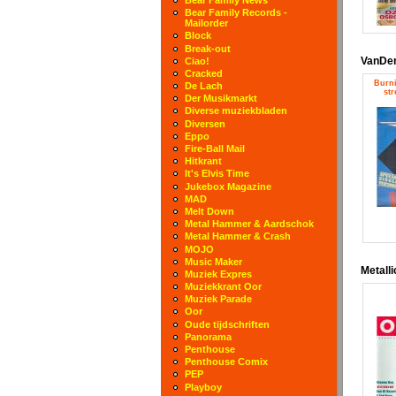
Bear Family Records -
Mailorder
Block
Break-out
VanDe
Ciao!
Cracked
Burni
De Lach
st
Der Musikmarkt
Diverse muziekbladen
Diversen
Eppo
Fire-Ball Mail
Hitkrant
It's Elvis Time
Jukebox Magazine
MAD
Melt Down
Metal Hammer & Aardschok
Metal Hammer & Crash
MOJO
Music Maker
Metall
Muziek Expres
Muziekkrant Oor
Muziek Parade
Oor
Oude tijdschriften
Panorama
Penthouse
Penthouse Comix
PEP
Playboy