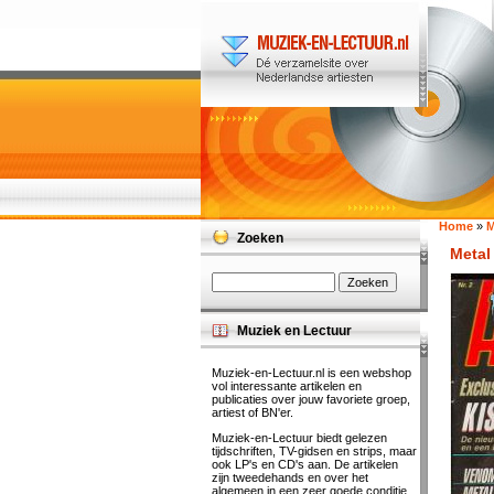
Home
»
M
Zoeken
Metal
Muziek en Lectuur
Muziek-en-Lectuur.nl is een webshop
vol interessante artikelen en
publicaties over jouw favoriete groep,
artiest of BN'er.
Muziek-en-Lectuur biedt gelezen
tijdschriften, TV-gidsen en strips, maar
ook LP's en CD's aan. De artikelen
zijn tweedehands en over het
algemeen in een zeer goede conditie.