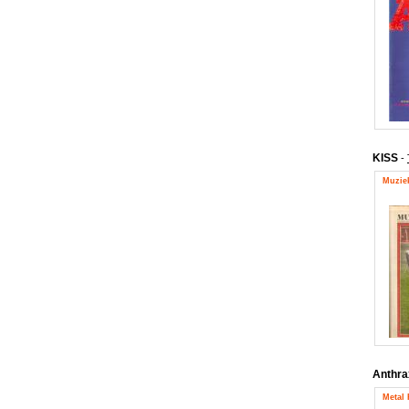
KISS
-
Muziek
Anthr
Metal