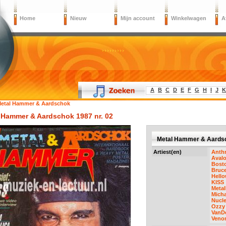
Home
Nieuw
Mijn account
Winkelwagen
A
A
B
C
D
E
F
G
H
I
J
K
etal Hammer & Aardschok
 Hammer & Aardschok 1987 nr. 02
Metal Hammer & Aardsc
Artiest(en)
Anth
Aval
Bost
Bruce
Hell
KISS
Metal
Micha
Nucle
Ozzy
VanD
Veno