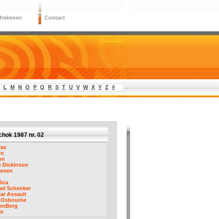
frekenen
Contact
L
M
N
O
P
Q
R
S
T
U
V
W
X
Y
Z
#
hok 1987 nr. 02
rax
on
on
 Dickinson
oween
lica
el Schenker
ar Assault
 Osbourne
enBerg
m