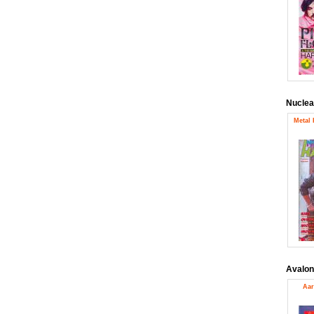
Nuclea
Metal
Avalon
Aar