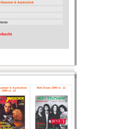
l Hammer & Aardschok
lands
erkocht
Hammer & Aardschok
Melt Down 1990 nr. 11
1990 nr. 12