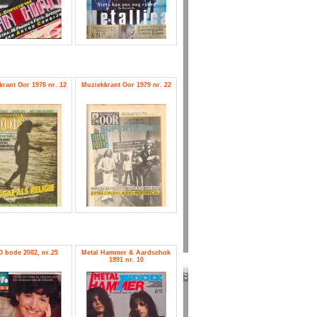
rant Oor 1978 nr. 12
Muziekkrant Oor 1979 nr. 22
 bode 2002, nr.25
Metal Hammer & Aardschok
1991 nr. 10