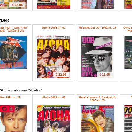
€ 12.95
nBerg
ng heart - Out in the
Aloha 2004 nr. 01
Muziekkrant Oor 1982 nr. 15
Once i
reets - VanDenBerg
was
€ 12.95
€ 13.95
ica
-
Toon alles van "Metallica"
Oor 1991 nr. 17
Aloha 2003 nr. 05
Metal Hammer & Aardschok
1987 nr. 03