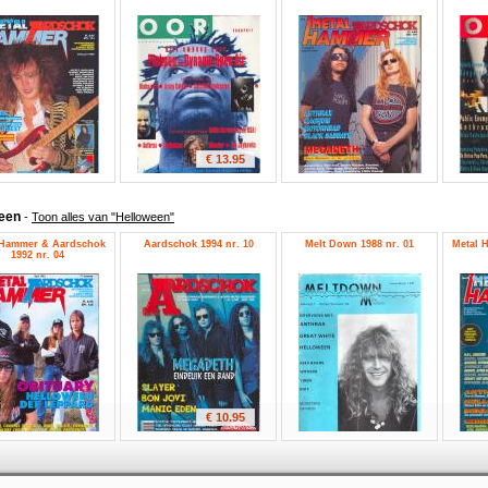
€ 13.95
ween
-
Toon alles van "Helloween"
 Hammer & Aardschok
Aardschok 1994 nr. 10
Melt Down 1988 nr. 01
Metal 
1992 nr. 04
€ 10.95