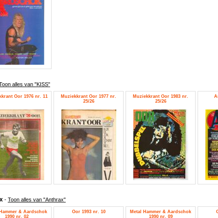
Toon alles van "KISS"
krant Oor 1976 nr. 11
Muziekkrant Oor 1977 nr.
Muziekkrant Oor 1983 nr.
A
25/26
25/26
ax
-
Toon alles van "Anthrax"
 Hammer & Aardschok
Oor 1993 nr. 10
Metal Hammer & Aardschok
1990 nr. 02
1990 nr. 09