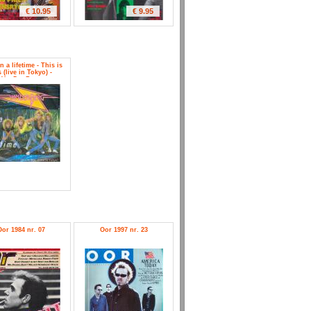
€ 10.95
€ 9.95
n a lifetime - This is
 (live in Tokyo) -
VanDenBerg
Oor 1984 nr. 07
Oor 1997 nr. 23