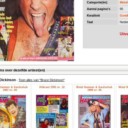
Categorie(ën)
Meta
Aantal pagina's
95
Kwaliteit
Goed
Taal
Neder
Uitv
ms over dezelfde artiest(en)
Dickinson
-
Toon alles van "Bruce Dickinson"
 Hammer & Aardschok
Hitkrant 1991 nr. 12
Metal Hammer & Aardschok
Metal 
1987 nr. 03
1990 nr. 05