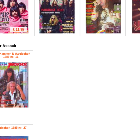
€ 11.95
r Assault
 Hammer & Aardschok
1989 nr. 11
dschok 1985 nr. 27