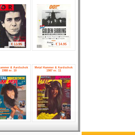
€ 13.95
€ 14.95
Hammer & Aardschok
Metal Hammer & Aardschok
1988 nr. 10
1987 nr. 11