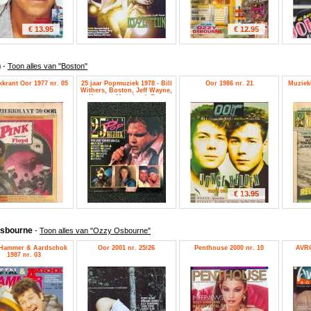
€ 13.95
€ 12.95
n
-
Toon alles van "Boston"
krant Oor 1977 nr. 05
25 jaar Popmuziek 1978 - Bill
Oor 1986 nr. 21
Muziekk
Withers, Boston, Jeff Wayne,
Kansas, Meat Loaf, Ram
Jam, Santana, The Jacksons
€ 13.95
Osbourne
-
Toon alles van "Ozzy Osbourne"
 Hammer & Aardschok
Oor 2001 nr. 25/26
Penthouse 2000 nr. 10
AVRO
1987 nr. 03