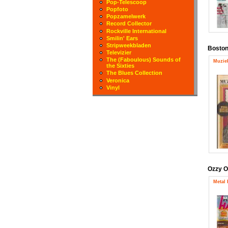
Pop-Telescoop
Popfoto
Popzamelwerk
Record Collector
Rockville International
Smilin' Ears
Stripweekbladen
Bosto
Televizier
The (Faboulous) Sounds of
Muziek
the Sixties
The Blues Collection
Veronica
Vinyl
Ozzy 
Metal