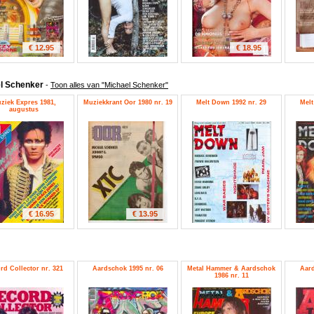
€ 12.95
€ 18.95
l Schenker
-
Toon alles van "Michael Schenker"
ziek Expres 1981,
Muziekkrant Oor 1980 nr. 19
Melt Down 1992 nr. 29
Melt
augustus
€ 16.95
€ 13.95
rd Collector nr. 321
Aardschok 1995 nr. 06
Metal Hammer & Aardschok
Aard
1986 nr. 11