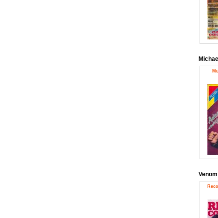
Michae
Mu
Venom
Reco