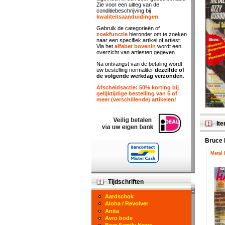
Zie voor een uitleg van de
conditiebeschrijving bij
kwaliteitsaanduidingen
.
Gebruik de categorieën of
zoekfunctie
hieronder om te zoeken
naar een specifiek artikel of artiest.
Via het
alfabet bovenin
wordt een
overzicht van artiesten gegeven.
Na ontvangst van de betaling wordt
uw bestelling normaliter
dezelfde of
de volgende werkdag verzonden
.
Afscheidsactie: 50% korting bij
gelijktijdige bestelling van 5 of
meer (verschillende) artikelen!
Ite
Bruce 
Metal
Tijdschriften
Aardschok
Aloha / Revolver
Anita
Avro bode
Bear Family News