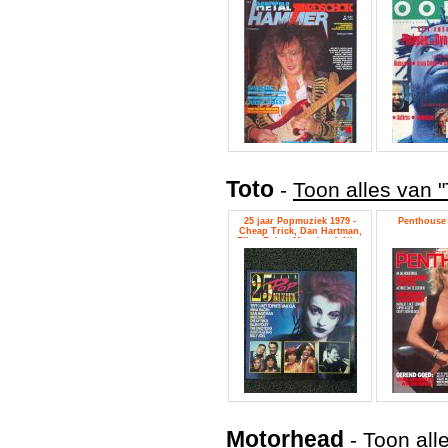
Toto
-
Toon alles van "
25 jaar Popmuziek 1979 -
Penthouse 
Cheap Trick, Dan Hartman,
Ellen Foley, Meat Loaf, Nina
Hagen, The Jacksons, Toto,
Umberto Tozzi
Motorhead
-
Toon all