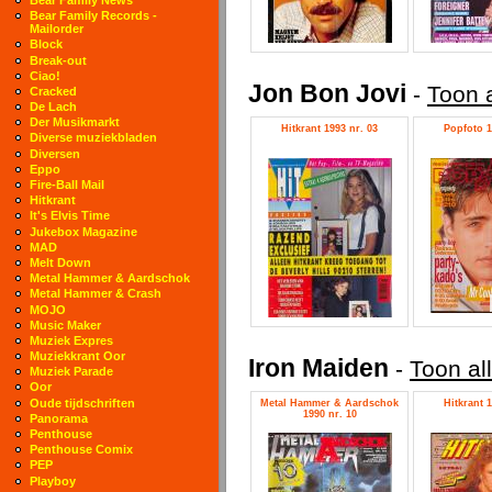
Bear Family Records -
Mailorder
Block
Break-out
Ciao!
Jon Bon Jovi
-
Toon a
Cracked
De Lach
Der Musikmarkt
Hitkrant 1993 nr. 03
Popfoto 1
Diverse muziekbladen
Diversen
Eppo
Fire-Ball Mail
Hitkrant
It's Elvis Time
Jukebox Magazine
MAD
Melt Down
Metal Hammer & Aardschok
Metal Hammer & Crash
MOJO
Music Maker
Muziek Expres
Muziekkrant Oor
Iron Maiden
-
Toon al
Muziek Parade
Oor
Oude tijdschriften
Metal Hammer & Aardschok
Hitkrant 1
1990 nr. 10
Panorama
Penthouse
Penthouse Comix
PEP
Playboy