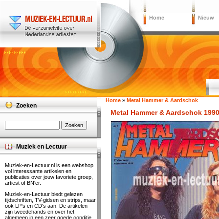
Home
Nieuw
Home
»
Metal Hammer & Aardschok
Zoeken
Metal Hammer & Aardschok 1990 
Muziek en Lectuur
Muziek-en-Lectuur.nl is een webshop
vol interessante artikelen en
publicaties over jouw favoriete groep,
artiest of BN'er.
Muziek-en-Lectuur biedt gelezen
tijdschriften, TV-gidsen en strips, maar
ook LP's en CD's aan. De artikelen
zijn tweedehands en over het
algemeen in een zeer goede conditie.