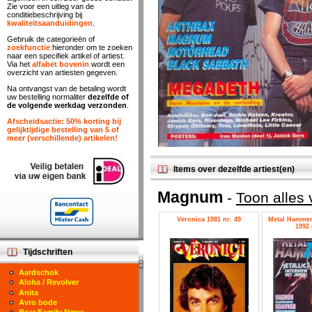
Zie voor een uitleg van de
conditiebeschrijving bij
kwaliteitsaanduidingen
.
Gebruik de categorieën of
zoekfunctie
hieronder om te zoeken
naar een specifiek artikel of artiest.
Via het
alfabet bovenin
wordt een
overzicht van artiesten gegeven.
Na ontvangst van de betaling wordt
uw bestelling normaliter
dezelfde of
de volgende werkdag verzonden
.
Afscheidsactie: 50% korting bij
gelijktijdige bestelling van 5 of
meer (verschillende) artikelen!
Items over dezelfde artiest(en)
Magnum
-
Toon alles
Veronica 1981 nr. 49
Metal Hammer
1992 
Tijdschriften
Aardschok
Aloha / Revolver
Anita
Avro bode
Bear Family News