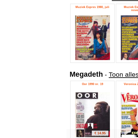
Muziek Expres 1980, juli
Muziek Ex
nove
Megadeth
-
Toon alle
Oor 1990 nr. 19
Veronica 2
€ 14.95