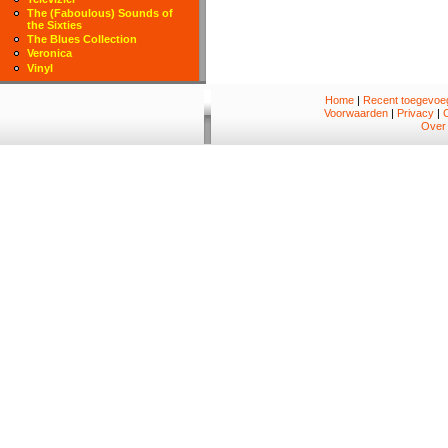
The (Faboulous) Sounds of
the Sixties
The Blues Collection
Veronica
Vinyl
Home
|
Recent toegevoeg
Voorwaarden
|
Privacy
|
Over