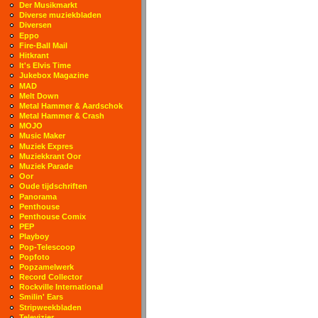
Der Musikmarkt
Diverse muziekbladen
Diversen
Eppo
Fire-Ball Mail
Hitkrant
It's Elvis Time
Jukebox Magazine
MAD
Melt Down
Metal Hammer & Aardschok
Metal Hammer & Crash
MOJO
Music Maker
Muziek Expres
Muziekkrant Oor
Muziek Parade
Oor
Oude tijdschriften
Panorama
Penthouse
Penthouse Comix
PEP
Playboy
Pop-Telescoop
Popfoto
Popzamelwerk
Record Collector
Rockville International
Smilin' Ears
Stripweekbladen
Televizier