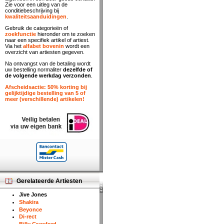
Zie voor een uitleg van de
conditiebeschrijving bij
kwaliteitsaanduidingen
.
Gebruik de categorieën of
zoekfunctie
hieronder om te zoeken
naar een specifiek artikel of artiest.
Via het
alfabet bovenin
wordt een
overzicht van artiesten gegeven.
Na ontvangst van de betaling wordt
uw bestelling normaliter
dezelfde of
de volgende werkdag verzonden
.
Afscheidsactie: 50% korting bij
gelijktijdige bestelling van 5 of
meer (verschillende) artikelen!
Gerelateerde Artiesten
Jive Jones
Shakira
Beyonce
Di-rect