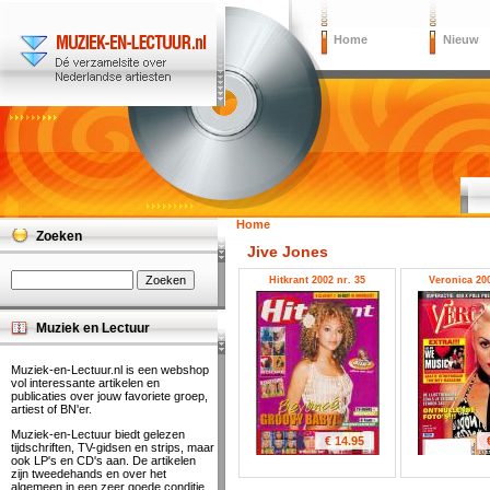
Home
Nieuw
Home
Zoeken
Jive Jones
Hitkrant 2002 nr. 35
Veronica 200
Muziek en Lectuur
Muziek-en-Lectuur.nl is een webshop
vol interessante artikelen en
publicaties over jouw favoriete groep,
artiest of BN'er.
Muziek-en-Lectuur biedt gelezen
€ 14.95
tijdschriften, TV-gidsen en strips, maar
ook LP's en CD's aan. De artikelen
zijn tweedehands en over het
algemeen in een zeer goede conditie.