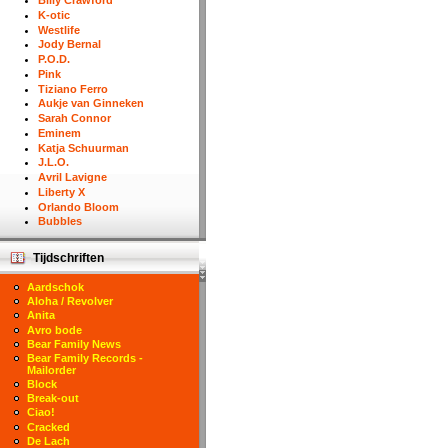
Billy Crawford
K-otic
Westlife
Jody Bernal
P.O.D.
Pink
Tiziano Ferro
Aukje van Ginneken
Sarah Connor
Eminem
Katja Schuurman
J.L.O.
Avril Lavigne
Liberty X
Orlando Bloom
Bubbles
Tijdschriften
Aardschok
Aloha / Revolver
Anita
Avro bode
Bear Family News
Bear Family Records -
Mailorder
Block
Break-out
Ciao!
Cracked
De Lach