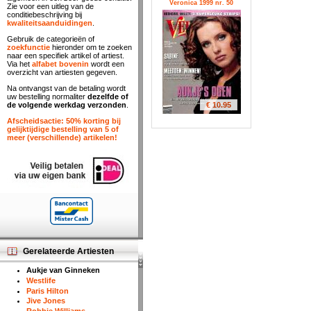
Veronica 1999 nr. 50
Zie voor een uitleg van de
conditiebeschrijving bij
kwaliteitsaanduidingen
.
Gebruik de categorieën of
zoekfunctie
hieronder om te zoeken
naar een specifiek artikel of artiest.
Via het
alfabet bovenin
wordt een
overzicht van artiesten gegeven.
Na ontvangst van de betaling wordt
uw bestelling normaliter
dezelfde of
€ 10.95
de volgende werkdag verzonden
.
Afscheidsactie: 50% korting bij
gelijktijdige bestelling van 5 of
meer (verschillende) artikelen!
Gerelateerde Artiesten
Aukje van Ginneken
Westlife
Paris Hilton
Jive Jones