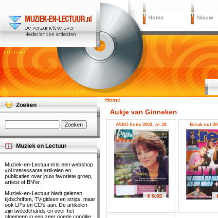
Home
Nieuw
Home
Zoeken
Aukje van Ginneken
AVRO bode 2003, nr.29
Break out 20
Muziek en Lectuur
Muziek-en-Lectuur.nl is een webshop
vol interessante artikelen en
publicaties over jouw favoriete groep,
artiest of BN'er.
Muziek-en-Lectuur biedt gelezen
€ 9.95
tijdschriften, TV-gidsen en strips, maar
ook LP's en CD's aan. De artikelen
zijn tweedehands en over het
algemeen in een zeer goede conditie.