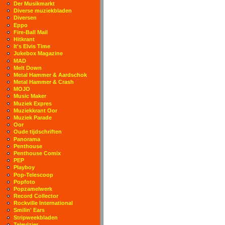
Der Musikmarkt
Diverse muziekbladen
Diversen
Eppo
Fire-Ball Mail
Hitkrant
It's Elvis Time
Jukebox Magazine
MAD
Melt Down
Metal Hammer & Aardschok
Metal Hammer & Crash
MOJO
Music Maker
Muziek Expres
Muziekkrant Oor
Muziek Parade
Oor
Oude tijdschriften
Panorama
Penthouse
Penthouse Comix
PEP
Playboy
Pop-Telescoop
Popfoto
Popzamelwerk
Record Collector
Rockville International
Smilin' Ears
Stripweekbladen
Televizier