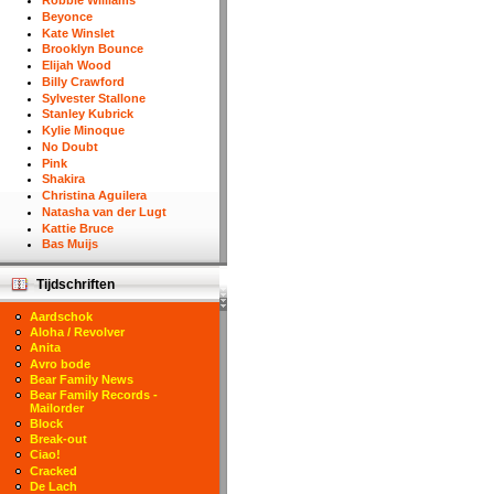
Robbie Williams
Beyonce
Kate Winslet
Brooklyn Bounce
Elijah Wood
Billy Crawford
Sylvester Stallone
Stanley Kubrick
Kylie Minoque
No Doubt
Pink
Shakira
Christina Aguilera
Natasha van der Lugt
Kattie Bruce
Bas Muijs
Tijdschriften
Aardschok
Aloha / Revolver
Anita
Avro bode
Bear Family News
Bear Family Records -
Mailorder
Block
Break-out
Ciao!
Cracked
De Lach