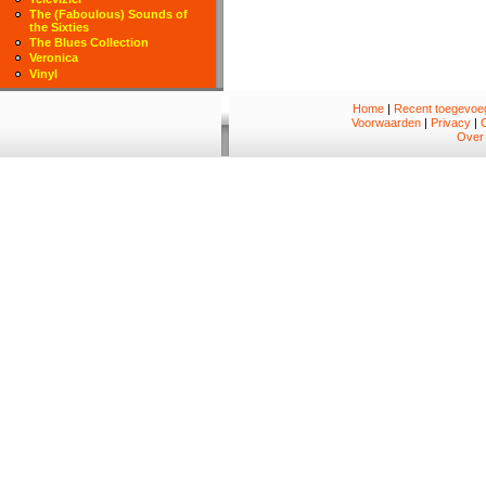
The (Faboulous) Sounds of
the Sixties
The Blues Collection
Veronica
Vinyl
Home
|
Recent toegevoeg
Voorwaarden
|
Privacy
|
Over