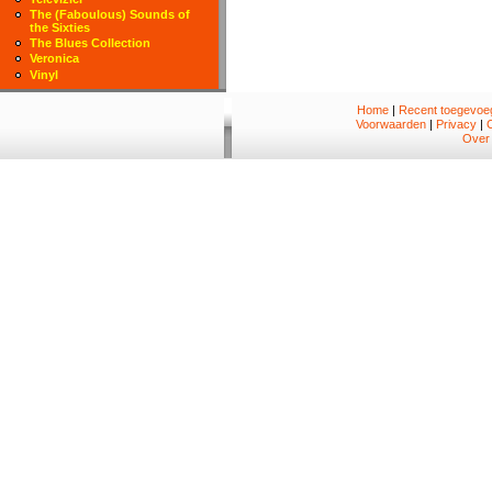
The (Faboulous) Sounds of
the Sixties
The Blues Collection
Veronica
Vinyl
Home
|
Recent toegevoeg
Voorwaarden
|
Privacy
|
Over