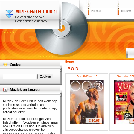
Home
Nieuw
Home
Zoeken
P.O.D.
Oor 2002 nr. 10
Veronica 200
Muziek en Lectuur
Muziek-en-Lectuur.nl is een webshop
vol interessante artikelen en
publicaties over jouw favoriete groep,
artiest of BN'er.
Muziek-en-Lectuur biedt gelezen
€ 10.95
tijdschriften, TV-gidsen en strips, maar
ook LP's en CD's aan. De artikelen
zijn tweedehands en over het
algemeen in een zeer goede conditie.