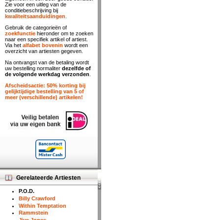
Zie voor een uitleg van de
conditiebeschrijving bij
kwaliteitsaanduidingen
.
Gebruik de categorieën of
zoekfunctie
hieronder om te zoeken
naar een specifiek artikel of artiest.
Via het
alfabet bovenin
wordt een
overzicht van artiesten gegeven.
Na ontvangst van de betaling wordt
uw bestelling normaliter
dezelfde of
de volgende werkdag verzonden
.
Afscheidsactie: 50% korting bij
gelijktijdige bestelling van 5 of
meer (verschillende) artikelen!
Gerelateerde Artiesten
P.O.D.
Billy Crawford
Within Temptation
Rammstein