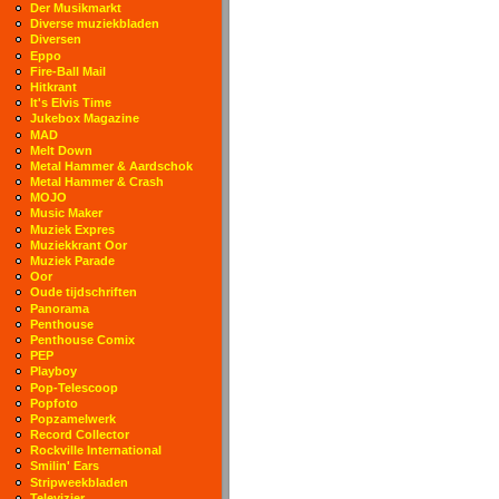
Der Musikmarkt
Diverse muziekbladen
Diversen
Eppo
Fire-Ball Mail
Hitkrant
It's Elvis Time
Jukebox Magazine
MAD
Melt Down
Metal Hammer & Aardschok
Metal Hammer & Crash
MOJO
Music Maker
Muziek Expres
Muziekkrant Oor
Muziek Parade
Oor
Oude tijdschriften
Panorama
Penthouse
Penthouse Comix
PEP
Playboy
Pop-Telescoop
Popfoto
Popzamelwerk
Record Collector
Rockville International
Smilin' Ears
Stripweekbladen
Televizier