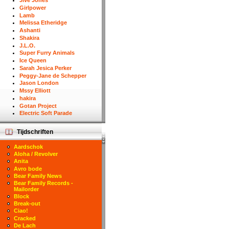
Jive Jones
Girlpower
Lamb
Melissa Etheridge
Ashanti
Shakira
J.L.O.
Super Furry Animals
Ice Queen
Sarah Jesica Perker
Peggy-Jane de Schepper
Jason London
Mssy Elliott
hakira
Gotan Project
Electric Soft Parade
Tijdschriften
Aardschok
Aloha / Revolver
Anita
Avro bode
Bear Family News
Bear Family Records -
Mailorder
Block
Break-out
Ciao!
Cracked
De Lach