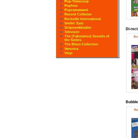
Pop-Telescoop
Popfoto
Popzamelwerk
Record Collector
Rockville International
Smilin' Ears
Stripweekbladen
Di-rec
Televizier
The (Faboulous) Sounds of
Bre
the Sixties
The Blues Collection
Veronica
Vinyl
Bubbl
Ha