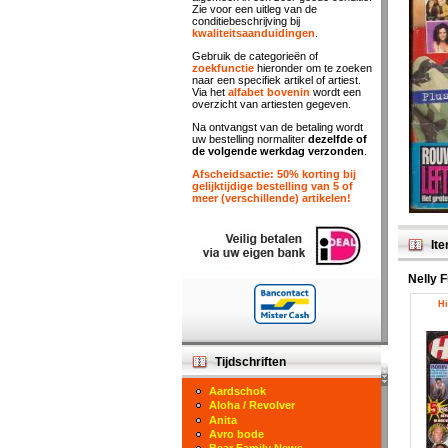
Zie voor een uitleg van de
conditiebeschrijving bij
kwaliteitsaanduidingen
.
Gebruik de categorieën of
zoekfunctie
hieronder om te zoeken
naar een specifiek artikel of artiest.
Via het
alfabet bovenin
wordt een
overzicht van artiesten gegeven.
Na ontvangst van de betaling wordt
uw bestelling normaliter
dezelfde of
de volgende werkdag verzonden
.
Afscheidsactie: 50% korting bij
gelijktijdige bestelling van 5 of
meer (verschillende) artikelen!
Ite
Nelly 
Hi
Tijdschriften
Aardschok
Aloha / Revolver
Anita
Avro bode
Bear Family News