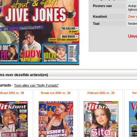
Posters van
Aukje
Iglesi
Kwaliteit
Zeer
Taal
Neder
Uitv
ms over dezelfde artiest(en)
Furtado
-
Toon alles van "Nelly Furtado"
tkrant 2001 nr. 08
Break out 2004 nr. 28
Hitkrant 2001 nr. 20
Ver