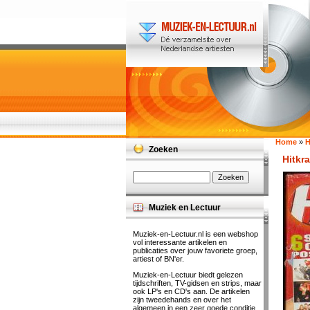
Home
»
H
Zoeken
Hitkra
Muziek en Lectuur
Muziek-en-Lectuur.nl is een webshop
vol interessante artikelen en
publicaties over jouw favoriete groep,
artiest of BN'er.
Muziek-en-Lectuur biedt gelezen
tijdschriften, TV-gidsen en strips, maar
ook LP's en CD's aan. De artikelen
zijn tweedehands en over het
algemeen in een zeer goede conditie.