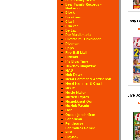
Bear Family Records -
Mailorder
Block
Break-out
Jody B
Ciao!
Cracked
Hi
De Lach
Der Musikmarkt
Diverse muziekbladen
Diversen
Eppo
Fire-Ball Mail
Hitkrant
It's Elvis Time
Jukebox Magazine
MAD
Melt Down
Metal Hammer & Aardschok
Metal Hammer & Crash
MOJO
Music Maker
Jive J
Muziek Expres
Muziekkrant Oor
Hi
Muziek Parade
Oor
Oude tijdschriften
Panorama
Penthouse
Penthouse Comix
PEP
Playboy