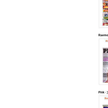
Raemon
Pl
Pink
-
T
Bre