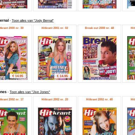
ernal
-
Toon alles van "Jody Bernal"
tkrant 2000 nr. 30
Hitkrant 2001 nr. 02
Break out 2000 nr. 48
Hit
€ 14.95
€ 14.95
ones
-
Toon alles van "Jive Jones"
tkrant 2002 nr. 17
Hitkrant 2002 nr. 20
Hitkrant 2002 nr. 40
Hit