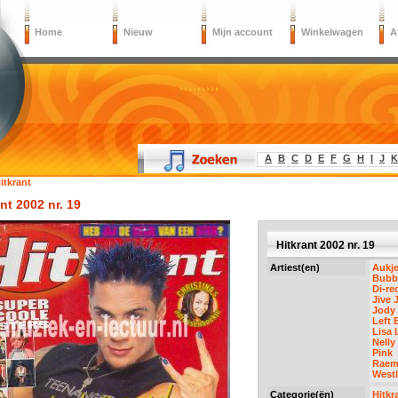
Home
Nieuw
Mijn account
Winkelwagen
A
A
B
C
D
E
F
G
H
I
J
K
itkrant
nt 2002 nr. 19
Hitkrant 2002 nr. 19
Artiest(en)
Aukj
Bubb
Di-re
Jive 
Jody 
Left 
Lisa 
Nelly
Pink
Raemo
Westl
Categorie(ën)
Hitkr