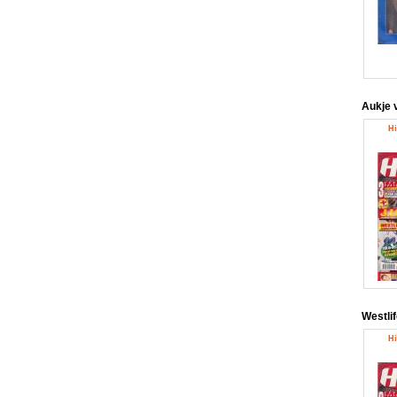
Aukje 
Hi
Westli
Hi