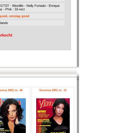
 GTST - Westlife - Nelly Furtado - Enrique
as - P!nk - Di-rect
 goed, omslag goed
lands
erkocht
onica 2001 nr. 46
Veronica 2001 nr. 13