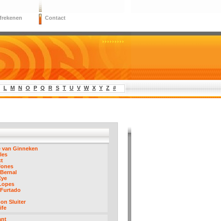
frekenen
Contact
L
M
N
O
P
Q
R
S
T
U
V
W
X
Y
Z
#
e van Ginneken
les
ct
Jones
Bernal
Eye
Lopes
 Furtado
n Sluiter
ife
ant