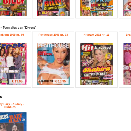
t
-
Toon alles van "Di-rect"
ak out 2005 nr. 09
Penthouse 2006 nr. 03
Hitkrant 2002 nr. 11
Bre
€ 13.95
€ 18.95
es
zy Hazy - Audrey -
Bubbles