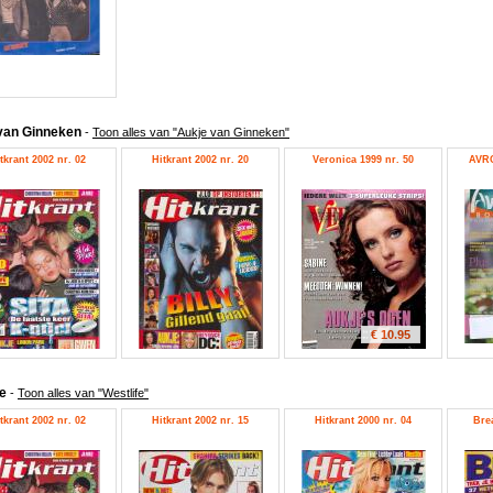
van Ginneken
-
Toon alles van "Aukje van Ginneken"
tkrant 2002 nr. 02
Hitkrant 2002 nr. 20
Veronica 1999 nr. 50
AVRO
€ 10.95
fe
-
Toon alles van "Westlife"
tkrant 2002 nr. 02
Hitkrant 2002 nr. 15
Hitkrant 2000 nr. 04
Bre