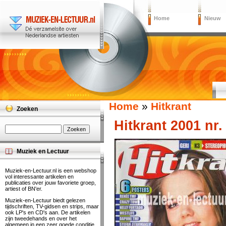
Home
Nieuw
Home
»
Hitkrant
Zoeken
Hitkrant 2001 nr.
Muziek en Lectuur
Muziek-en-Lectuur.nl is een webshop
vol interessante artikelen en
publicaties over jouw favoriete groep,
artiest of BN'er.
Muziek-en-Lectuur biedt gelezen
tijdschriften, TV-gidsen en strips, maar
ook LP's en CD's aan. De artikelen
zijn tweedehands en over het
algemeen in een zeer goede conditie.