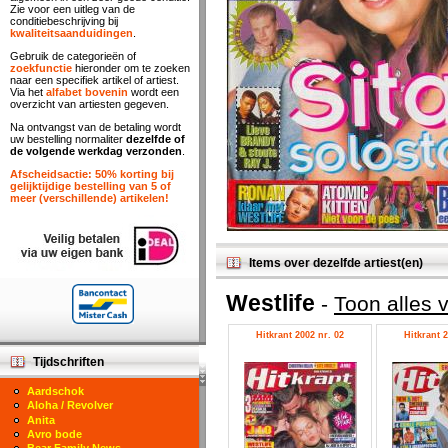
Zie voor een uitleg van de
conditiebeschrijving bij
kwaliteitsaanduidingen
.
Gebruik de categorieën of
zoekfunctie
hieronder om te zoeken
naar een specifiek artikel of artiest.
Via het
alfabet bovenin
wordt een
overzicht van artiesten gegeven.
Na ontvangst van de betaling wordt
uw bestelling normaliter
dezelfde of
de volgende werkdag verzonden
.
Afscheidsactie: 50% korting bij
gelijktijdige bestelling van 5 of
meer (verschillende) artikelen!
Items over dezelfde artiest(en)
Westlife
-
Toon alles v
Hitkrant 2002 nr. 02
Hitkrant 2
Tijdschriften
Aardschok
Aloha / Revolver
Anita
Avro bode
Bear Family News