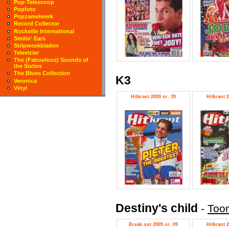
Pop-Telescoop
Popfoto
Popzamelwerk
Record Collector
Rockville International
Smilin' Ears
Stripweekbladen
Televizier
The (Faboulous) Sounds of
the Sixties
The Blues Collection
K3
Veronica
Vinyl
Hitkrant 2000 nr. 39
Hitkrant 2
Destiny's child
-
Toon
Break out 2005 nr. 09
Hitkrant 2