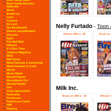
Bear Family Records -
Mailorder
Block
Break-out
Ciao!
Cracked
De Lach
Nelly Furtado
-
Toon 
Der Musikmarkt
Diverse muziekbladen
Hitkrant 2001 nr. 08
Break out 
Diversen
Eppo
Fire-Ball Mail
Hitkrant
It's Elvis Time
Jukebox Magazine
MAD
Melt Down
Metal Hammer & Aardschok
Metal Hammer & Crash
MOJO
Music Maker
Muziek Expres
Muziekkrant Oor
Muziek Parade
Milk Inc.
Oor
Oude tijdschriften
Panorama
Break out 2000 nr. 48
Hitkrant 2
Penthouse
Penthouse Comix
PEP
Playboy