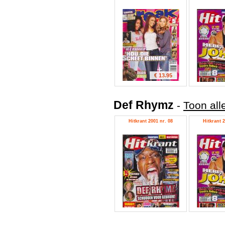
€ 13.95
Def Rhymz
-
Toon all
Hitkrant 2001 nr. 08
Hitkrant 2