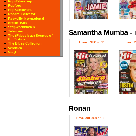
Pop-Telescoop
Popfoto
Popzamelwerk
Record Collector
Rockville International
Smilin' Ears
Stripweekbladen
Samantha Mumba
-
Televizier
The (Faboulous) Sounds of
the Sixties
Hitkrant 2002 nr. 11
Hitkrant 2
The Blues Collection
Veronica
Vinyl
Ronan
Break out 2000 nr. 31