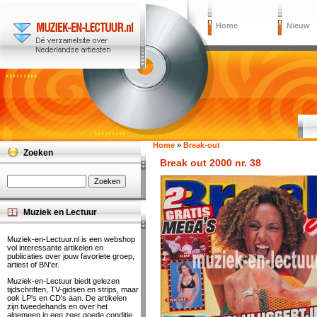
Home
Nieuw
Home
»
Break-out
Zoeken
Break out 2000 nr. 38
Muziek en Lectuur
Muziek-en-Lectuur.nl is een webshop
vol interessante artikelen en
publicaties over jouw favoriete groep,
artiest of BN'er.
Muziek-en-Lectuur biedt gelezen
tijdschriften, TV-gidsen en strips, maar
ook LP's en CD's aan. De artikelen
zijn tweedehands en over het
algemeen in een zeer goede conditie.