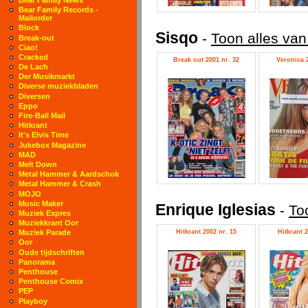
Bear Family Records -
Mailorder
Block
Sisqo
-
Toon alles van
Break-out
Ciao!
Cracked
Break out 2001 nr. 32
Veronica 2
De Lach
Der Musikmarkt
Diverse muziekbladen
Diversen
Eppo
Fire-Ball Mail
Hitkrant
It's Elvis Time
Jukebox Magazine
MAD
Melt Down
Metal Hammer & Aardschok
Metal Hammer & Crash
MOJO
Music Maker
Enrique Iglesias
-
To
Muziek Expres
Muziekkrant Oor
Hitkrant 2002 nr. 15
Hitkrant 2
Muziek Parade
Oor
Oude tijdschriften
Panorama
Penthouse
Penthouse Comix
PEP
Playboy