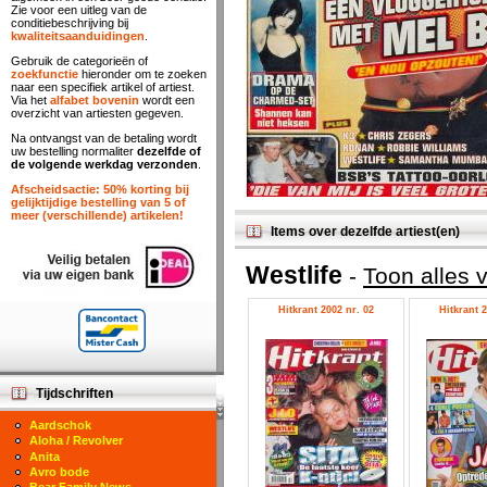
Zie voor een uitleg van de
conditiebeschrijving bij
kwaliteitsaanduidingen
.
Gebruik de categorieën of
zoekfunctie
hieronder om te zoeken
naar een specifiek artikel of artiest.
Via het
alfabet bovenin
wordt een
overzicht van artiesten gegeven.
Na ontvangst van de betaling wordt
uw bestelling normaliter
dezelfde of
de volgende werkdag verzonden
.
Afscheidsactie: 50% korting bij
gelijktijdige bestelling van 5 of
meer (verschillende) artikelen!
Items over dezelfde artiest(en)
Westlife
-
Toon alles v
Hitkrant 2002 nr. 02
Hitkrant 2
Tijdschriften
Aardschok
Aloha / Revolver
Anita
Avro bode
Bear Family News