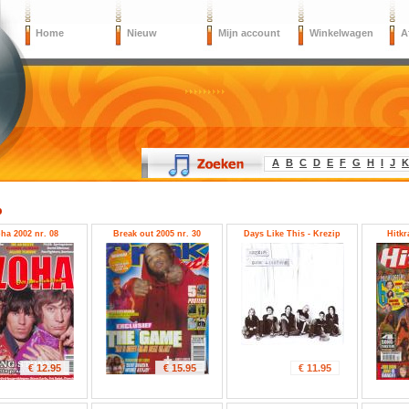
Home
Nieuw
Mijn account
Winkelwagen
A
A
B
C
D
E
F
G
H
I
J
K
p
ha 2002 nr. 08
Break out 2005 nr. 30
Days Like This - Krezip
Hitkr
€ 12.95
€ 15.95
€ 11.95