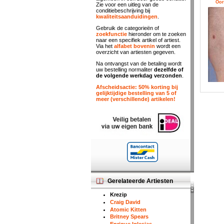
Oor
Zie voor een uitleg van de
conditiebeschrijving bij
kwaliteitsaanduidingen
.
Gebruik de categorieën of
zoekfunctie
hieronder om te zoeken
naar een specifiek artikel of artiest.
Via het
alfabet bovenin
wordt een
overzicht van artiesten gegeven.
Na ontvangst van de betaling wordt
uw bestelling normaliter
dezelfde of
de volgende werkdag verzonden
.
Afscheidsactie: 50% korting bij
gelijktijdige bestelling van 5 of
meer (verschillende) artikelen!
Gerelateerde Artiesten
Krezip
Craig David
Atomic Kitten
Britney Spears