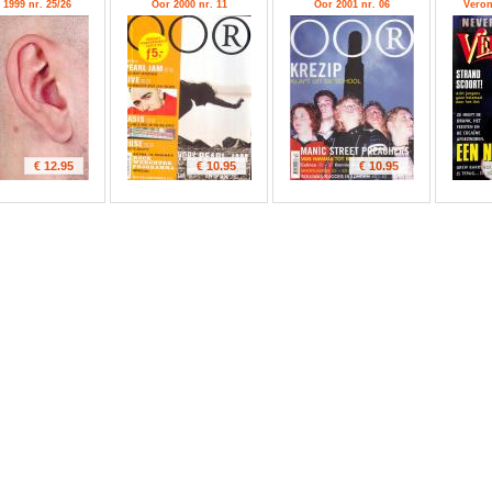
 1999 nr. 25/26
Oor 2000 nr. 11
Oor 2001 nr. 06
Veron
€ 12.95
€ 10.95
€ 10.95