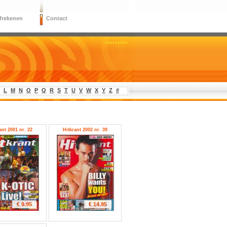
frekenen
Contact
L
M
N
O
P
Q
R
S
T
U
V
W
X
Y
Z
#
ant 2001 nr. 22
Hitkrant 2002 nr. 39
€ 9.95
€ 14.95