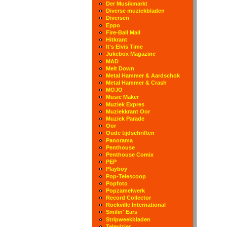
Der Musikmarkt
Diverse muziekbladen
Diversen
Eppo
Fire-Ball Mail
Hitkrant
It's Elvis Time
Jukebox Magazine
MAD
Melt Down
Metal Hammer & Aardschok
Metal Hammer & Crash
MOJO
Music Maker
Muziek Expres
Muziekkrant Oor
Muziek Parade
Oor
Oude tijdschriften
Panorama
Penthouse
Penthouse Comix
PEP
Playboy
Pop-Telescoop
Popfoto
Popzamelwerk
Record Collector
Rockville International
Smilin' Ears
Stripweekbladen
Televizier