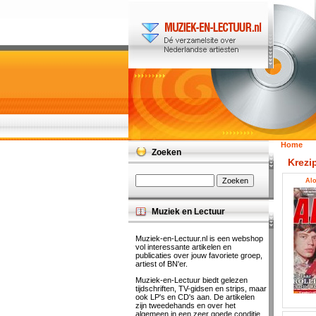
Home
Zoeken
Krezi
Alo
Muziek en Lectuur
Muziek-en-Lectuur.nl is een webshop
vol interessante artikelen en
publicaties over jouw favoriete groep,
artiest of BN'er.
Muziek-en-Lectuur biedt gelezen
tijdschriften, TV-gidsen en strips, maar
ook LP's en CD's aan. De artikelen
zijn tweedehands en over het
algemeen in een zeer goede conditie.