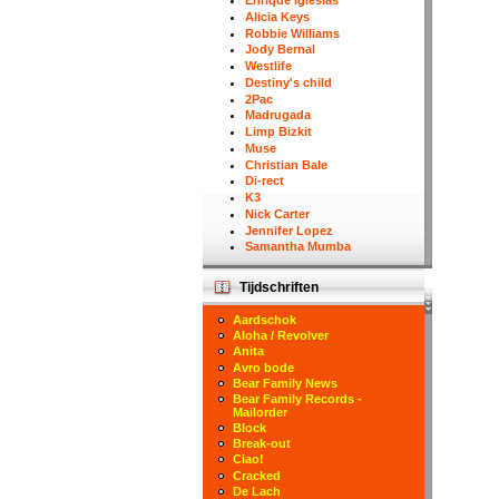
Enrique Iglesias
Alicia Keys
Robbie Williams
Jody Bernal
Westlife
Destiny's child
2Pac
Madrugada
Limp Bizkit
Muse
Christian Bale
Di-rect
K3
Nick Carter
Jennifer Lopez
Samantha Mumba
Tijdschriften
Aardschok
Aloha / Revolver
Anita
Avro bode
Bear Family News
Bear Family Records -
Mailorder
Block
Break-out
Ciao!
Cracked
De Lach