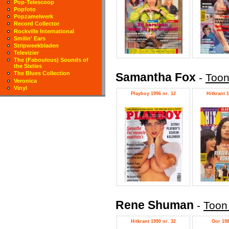
Pop-Telescoop
Popfoto
Popzamelwerk
Record Collector
Rockville International
Smilin' Ears
Stripweekbladen
Televizier
The (Faboulous) Sounds of
the Sixties
The Blues Collection
Samantha Fox
-
Toon
Veronica
Vinyl
Playboy 1996 nr. 12
Hitkrant 1
Rene Shuman
-
Toon
Hitkrant 1990 nr. 32
Oor 198