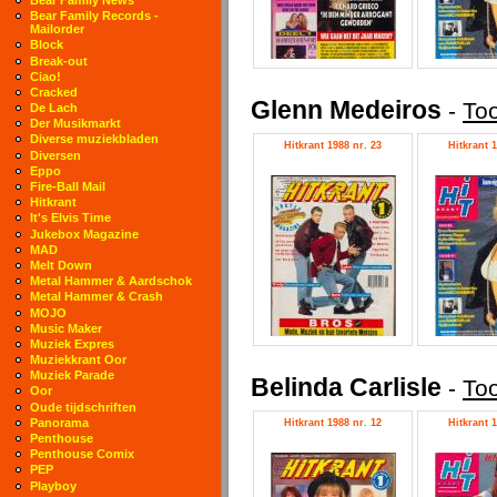
Bear Family Records -
Mailorder
Block
Break-out
Ciao!
Cracked
Glenn Medeiros
-
Too
De Lach
Der Musikmarkt
Diverse muziekbladen
Hitkrant 1988 nr. 23
Hitkrant 1
Diversen
Eppo
Fire-Ball Mail
Hitkrant
It's Elvis Time
Jukebox Magazine
MAD
Melt Down
Metal Hammer & Aardschok
Metal Hammer & Crash
MOJO
Music Maker
Muziek Expres
Muziekkrant Oor
Muziek Parade
Belinda Carlisle
-
Too
Oor
Oude tijdschriften
Panorama
Hitkrant 1988 nr. 12
Hitkrant 1
Penthouse
Penthouse Comix
PEP
Playboy