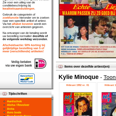
Zie voor een uitleg van de
conditiebeschrijving bij
kwaliteitsaanduidingen
.
Gebruik de categorieën of
zoekfunctie
hieronder om te zoeken
naar een specifiek artikel of artiest.
Via het
alfabet bovenin
wordt een
overzicht van artiesten gegeven.
Na ontvangst van de betaling wordt
uw bestelling normaliter
dezelfde of
de volgende werkdag verzonden
.
Afscheidsactie: 50% korting bij
gelijktijdige bestelling van 5 of
meer (verschillende) artikelen!
Items over dezelfde artiest(en)
Kylie Minoque
-
Toon
Hitkrant 1992 nr. 01
Hitkrant 1
Tijdschriften
Aardschok
Aloha / Revolver
Anita
Avro bode
Bear Family News