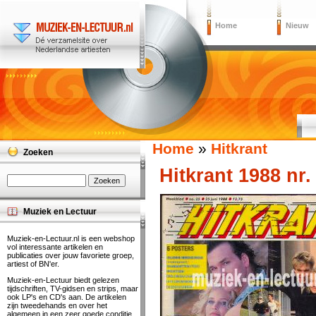
Home
Nieuw
Home
»
Hitkrant
Zoeken
Hitkrant 1988 nr.
Muziek en Lectuur
Muziek-en-Lectuur.nl is een webshop
vol interessante artikelen en
publicaties over jouw favoriete groep,
artiest of BN'er.
Muziek-en-Lectuur biedt gelezen
tijdschriften, TV-gidsen en strips, maar
ook LP's en CD's aan. De artikelen
zijn tweedehands en over het
algemeen in een zeer goede conditie.