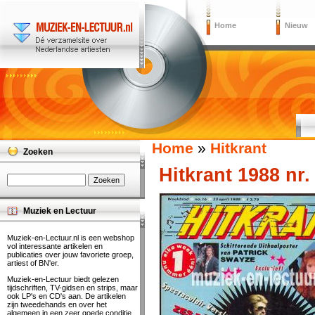
Home
Nieuw
Home
»
Hitkrant
Zoeken
Hitkrant 1988 nr.
Muziek en Lectuur
Muziek-en-Lectuur.nl is een webshop
vol interessante artikelen en
publicaties over jouw favoriete groep,
artiest of BN'er.
Muziek-en-Lectuur biedt gelezen
tijdschriften, TV-gidsen en strips, maar
ook LP's en CD's aan. De artikelen
zijn tweedehands en over het
algemeen in een zeer goede conditie.