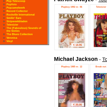
Pop-Telescoop
Popfoto
Playboy 1992 nr. 06
Televizier
Popzamelwerk
Record Collector
Rockville International
Smilin' Ears
Stripweekbladen
Televizier
The (Faboulous) Sounds of
the Sixties
The Blues Collection
Veronica
Vinyl
€ 18.95
Michael Jackson
-
To
Playboy 1985 nr. 12
Break out 
€ 20.95