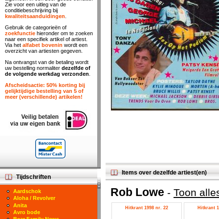
Zie voor een uitleg van de
conditiebeschrijving bij
kwaliteitsaanduidingen
.
Gebruik de categorieën of
zoekfunctie
hieronder om te zoeken
naar een specifiek artikel of artiest.
Via het
alfabet bovenin
wordt een
overzicht van artiesten gegeven.
Na ontvangst van de betaling wordt
uw bestelling normaliter
dezelfde of
de volgende werkdag verzonden
.
Afscheidsactie: 50% korting bij
gelijktijdige bestelling van 5 of
meer (verschillende) artikelen!
Items over dezelfde artiest(en)
Tijdschriften
Rob Lowe
-
Toon alle
Aardschok
Aloha / Revolver
Anita
Hitkrant 1998 nr. 22
Hitkrant 1
Avro bode
Bear Family News