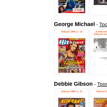
€ 9.95
George Michael
-
Too
Hitkrant 1999 nr. 15
A different
different cor
George 
Debbie Gibson
-
Toon
Hitkrant 1988 nr. 12
Hitkrant 1