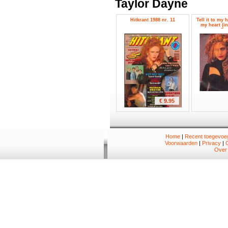
Taylor Dayne
Hitkrant 1988 nr. 11
Tell it to my he
my heart (ins
Da
€ 9.95
Home
|
Recent toegevoeg
Voorwaarden
|
Privacy
|
Over