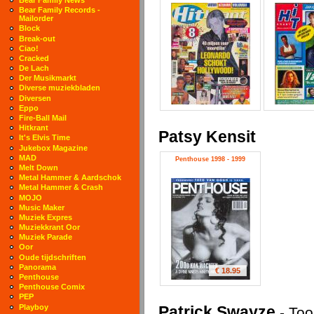
Bear Family Records -
Mailorder
Block
Break-out
Ciao!
Cracked
De Lach
Der Musikmarkt
Diverse muziekbladen
Diversen
Eppo
Fire-Ball Mail
Hitkrant
Patsy Kensit
It's Elvis Time
Jukebox Magazine
MAD
Penthouse 1998 - 1999
Melt Down
Metal Hammer & Aardschok
Metal Hammer & Crash
MOJO
Music Maker
Muziek Expres
Muziekkrant Oor
Muziek Parade
Oor
Oude tijdschriften
Panorama
€ 18.95
Penthouse
Penthouse Comix
PEP
Patrick Swayze
Playboy
-
Too