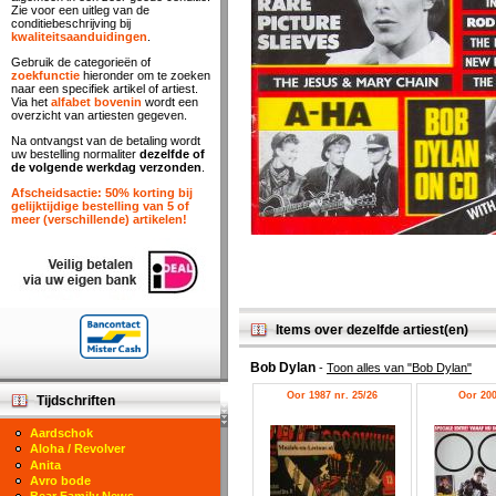
Zie voor een uitleg van de
conditiebeschrijving bij
kwaliteitsaanduidingen
.
Gebruik de categorieën of
zoekfunctie
hieronder om te zoeken
naar een specifiek artikel of artiest.
Via het
alfabet bovenin
wordt een
overzicht van artiesten gegeven.
Na ontvangst van de betaling wordt
uw bestelling normaliter
dezelfde of
de volgende werkdag verzonden
.
Afscheidsactie: 50% korting bij
gelijktijdige bestelling van 5 of
meer (verschillende) artikelen!
Items over dezelfde artiest(en)
Bob Dylan
-
Toon alles van "Bob Dylan"
Oor 1987 nr. 25/26
Oor 200
Tijdschriften
Aardschok
Aloha / Revolver
Anita
Avro bode
Bear Family News