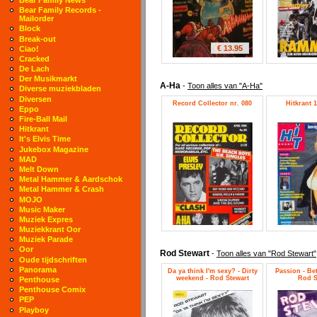
Bear Family Records -
Mailorder
Block
Break-out
€ 13.95
Ciao!
Cracked
De Lach
Der Musikmarkt
A-Ha
-
Toon alles van "A-Ha"
Diverse muziekbladen
Diversen
Record Collector nr. 080
Hitkrant 1
Eppo
Fire-Ball Mail
Hitkrant
It's Elvis Time
Jukebox Magazine
MAD
Melt Down
Metal Hammer & Aardschok
Metal Hammer & Crash
MOJO
Music Maker
Muziek Expres
Muziekkrant Oor
Muziek Parade
Oor
Rod Stewart
-
Toon alles van "Rod Stewart"
Oude tijdschriften
Panorama
Da ya think I'm sexy? - Dirty
Passion - Bet
weekend - Rod Stewart
Rod S
Penthouse
Penthouse Comix
PEP
Playboy