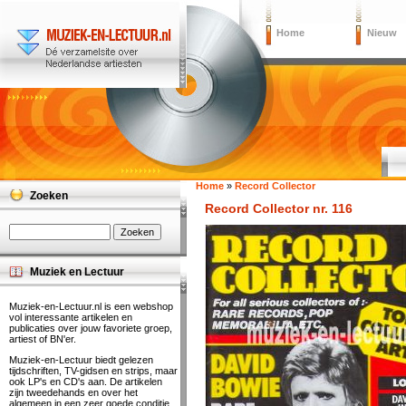
Home
Nieuw
Home
»
Record Collector
Zoeken
Record Collector nr. 116
Muziek en Lectuur
Muziek-en-Lectuur.nl is een webshop
vol interessante artikelen en
publicaties over jouw favoriete groep,
artiest of BN'er.
Muziek-en-Lectuur biedt gelezen
tijdschriften, TV-gidsen en strips, maar
ook LP's en CD's aan. De artikelen
zijn tweedehands en over het
algemeen in een zeer goede conditie.