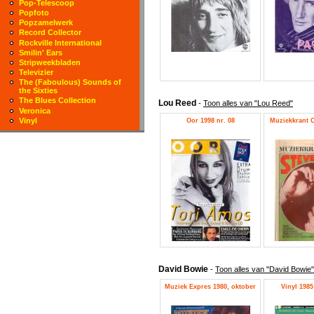
Pop-Telescoop
Popfoto
Popzamelwerk
Record Collector
Rockville International
Smilin' Ears
Stripweekbladen
Televizier
The (Faboulous) Sounds of
the Sixties
The Blues Collection
Lou Reed
-
Toon alles van "Lou Reed"
Veronica
Vinyl
Oor 1998 nr. 08
Muziekkrant O
David Bowie
-
Toon alles van "David Bowie"
Muziek Expres 1980, oktober
Vinyl 1985 