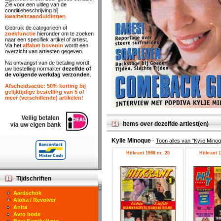
Zie voor een uitleg van de
conditiebeschrijving bij
kwaliteitsaanduidingen
.
Gebruik de categorieën of
zoekfunctie
hieronder om te zoeken
naar een specifiek artikel of artiest.
Via het
alfabet bovenin
wordt een
overzicht van artiesten gegeven.
Na ontvangst van de betaling wordt
uw bestelling normaliter
dezelfde of
de volgende werkdag verzonden
.
Afscheidsactie: 50% korting bij
gelijktijdige bestelling van 5 of
meer (verschillende) artikelen!
Items over dezelfde artiest(en)
Kylie Minoque
-
Toon alles van "Kylie Mino
Hitkrant 1988 nr. 25
Hitkrant 1
Tijdschriften
Aardschok
Aloha / Revolver
Anita
Avro bode
Bear Family News