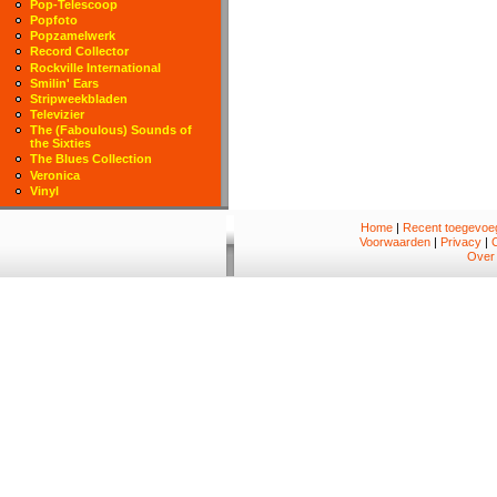
Pop-Telescoop
Popfoto
Popzamelwerk
Record Collector
Rockville International
Smilin' Ears
Stripweekbladen
Televizier
The (Faboulous) Sounds of
the Sixties
The Blues Collection
Veronica
Vinyl
Home
|
Recent toegevoeg
Voorwaarden
|
Privacy
|
Over