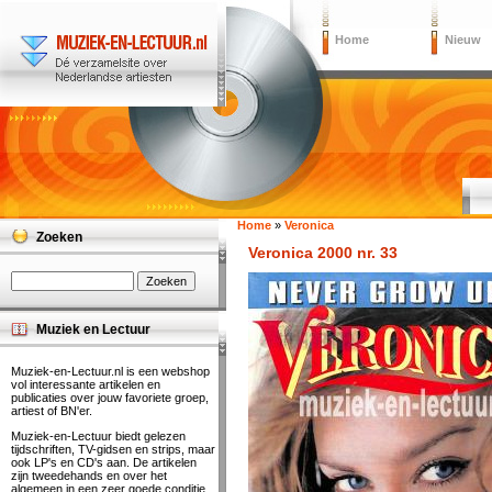
Home
Nieuw
Home
»
Veronica
Zoeken
Veronica 2000 nr. 33
Muziek en Lectuur
Muziek-en-Lectuur.nl is een webshop
vol interessante artikelen en
publicaties over jouw favoriete groep,
artiest of BN'er.
Muziek-en-Lectuur biedt gelezen
tijdschriften, TV-gidsen en strips, maar
ook LP's en CD's aan. De artikelen
zijn tweedehands en over het
algemeen in een zeer goede conditie.