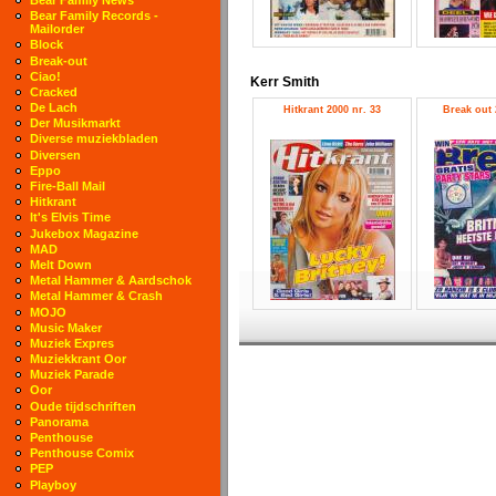
Bear Family Records -
Mailorder
Block
Break-out
Ciao!
Kerr Smith
Cracked
De Lach
Hitkrant 2000 nr. 33
Break out 
Der Musikmarkt
Diverse muziekbladen
Diversen
Eppo
Fire-Ball Mail
Hitkrant
It's Elvis Time
Jukebox Magazine
MAD
Melt Down
Metal Hammer & Aardschok
Metal Hammer & Crash
MOJO
Music Maker
Muziek Expres
Muziekkrant Oor
Muziek Parade
Oor
Oude tijdschriften
Panorama
Penthouse
Penthouse Comix
PEP
Playboy