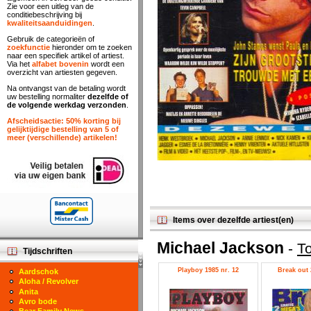
Zie voor een uitleg van de
conditiebeschrijving bij
kwaliteitsaanduidingen
.
Gebruik de categorieën of
zoekfunctie
hieronder om te zoeken
naar een specifiek artikel of artiest.
Via het
alfabet bovenin
wordt een
overzicht van artiesten gegeven.
Na ontvangst van de betaling wordt
uw bestelling normaliter
dezelfde of
de volgende werkdag verzonden
.
Afscheidsactie: 50% korting bij
gelijktijdige bestelling van 5 of
meer (verschillende) artikelen!
Items over dezelfde artiest(en)
Michael Jackson
-
To
Tijdschriften
Playboy 1985 nr. 12
Break out 
Aardschok
Aloha / Revolver
Anita
Avro bode
Bear Family News