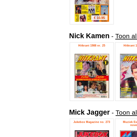
€ 10.95
Nick Kamen
-
Toon a
Hitkrant 1988 nr. 25
Hitkrant 1
Mick Jagger
-
Toon al
Jukebox Magazine no. 273
Muziek Ex
nove