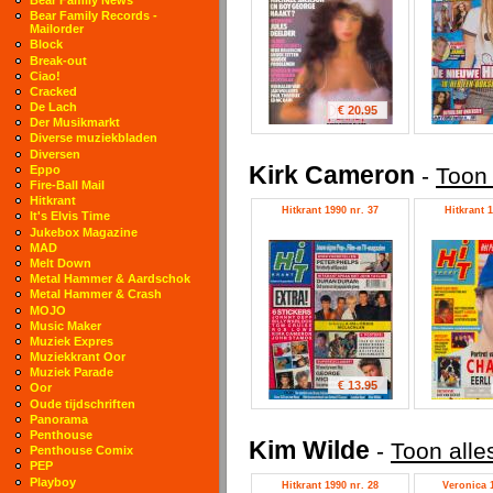
Bear Family Records -
Mailorder
Block
Break-out
Ciao!
Cracked
De Lach
€ 20.95
Der Musikmarkt
Diverse muziekbladen
Diversen
Kirk Cameron
-
Toon 
Eppo
Fire-Ball Mail
Hitkrant
Hitkrant 1990 nr. 37
Hitkrant 1
It's Elvis Time
Jukebox Magazine
MAD
Melt Down
Metal Hammer & Aardschok
Metal Hammer & Crash
MOJO
Music Maker
Muziek Expres
Muziekkrant Oor
Muziek Parade
€ 13.95
Oor
Oude tijdschriften
Panorama
Penthouse
Kim Wilde
-
Toon alle
Penthouse Comix
PEP
Playboy
Hitkrant 1990 nr. 28
Veronica 1