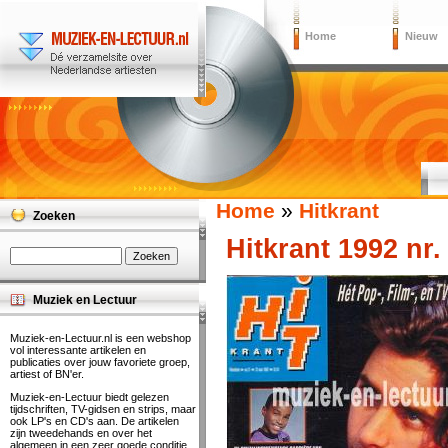
Home
Nieuw
Home
»
Hitkrant
Zoeken
Hitkrant 1992 nr.
Muziek en Lectuur
Muziek-en-Lectuur.nl is een webshop
vol interessante artikelen en
publicaties over jouw favoriete groep,
artiest of BN'er.
Muziek-en-Lectuur biedt gelezen
tijdschriften, TV-gidsen en strips, maar
ook LP's en CD's aan. De artikelen
zijn tweedehands en over het
algemeen in een zeer goede conditie.