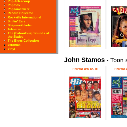
Pop-Telescoop
Popfoto
Popzamelwerk
Record Collector
Rockville International
Smilin' Ears
Stripweekbladen
Televizier
The (Faboulous) Sounds of
the Sixties
The Blues Collection
Veronica
Vinyl
John Stamos
-
Toon 
Hitkrant 1998 nr. 48
Hitkrant 1