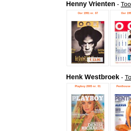
Henny Vrienten
-
Too
Oor 1991 nr. 07
Oor 199
€ 13.95
Henk Westbroek
-
To
Playboy 2005 nr. 01
Penthouse 