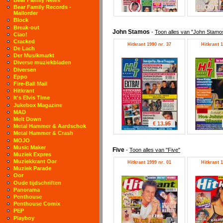
Bear Family Records -
Mailorder
Block
Break-out
John Stamos
-
Toon alles van "John Stamo
Ciao!
Cracked
Hitkrant 1990 nr. 37
Hitkrant 1
De Lach
Der Musikmarkt
Diverse muziekbladen
Diversen
Eppo
Fire-Ball Mail
Hitkrant
It's Elvis Time
Jukebox Magazine
MAD
Melt Down
€ 13.95
Metal Hammer & Aardschok
Metal Hammer & Crash
MOJO
Music Maker
Five
-
Toon alles van "Five"
Muziek Expres
Muziekkrant Oor
Hitkrant 1999 nr. 01
Hitkrant 1
Muziek Parade
Oor
Oude tijdschriften
Panorama
Penthouse
Penthouse Comix
PEP
Playboy