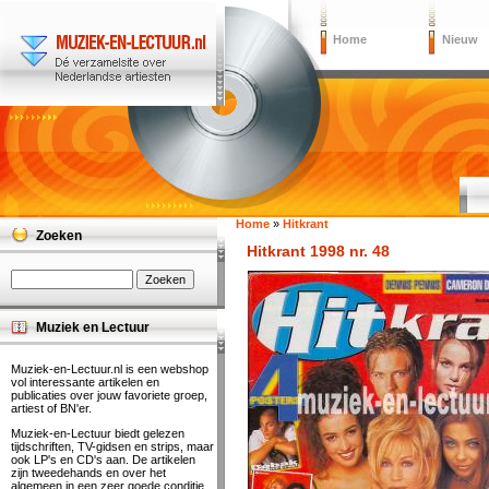
Home
Nieuw
Home
»
Hitkrant
Zoeken
Hitkrant 1998 nr. 48
Muziek en Lectuur
Muziek-en-Lectuur.nl is een webshop
vol interessante artikelen en
publicaties over jouw favoriete groep,
artiest of BN'er.
Muziek-en-Lectuur biedt gelezen
tijdschriften, TV-gidsen en strips, maar
ook LP's en CD's aan. De artikelen
zijn tweedehands en over het
algemeen in een zeer goede conditie.