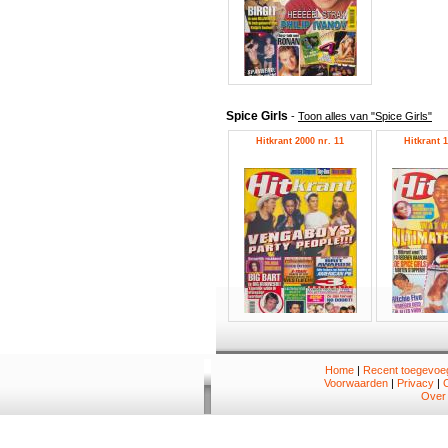
Spice Girls
-
Toon alles van "Spice Girls"
Hitkrant 2000 nr. 11
Hitkrant 1
Home
|
Recent toegevoeg
Voorwaarden
|
Privacy
|
Over