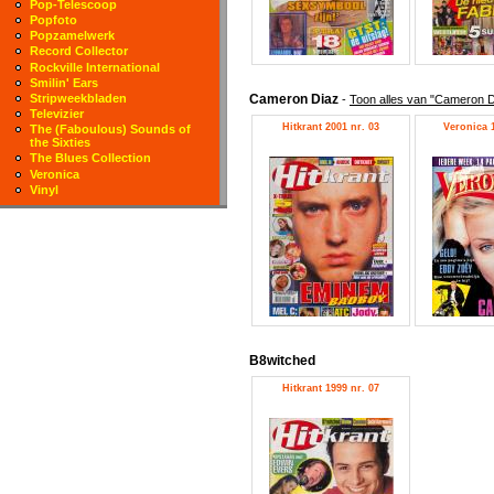
Pop-Telescoop
Popfoto
Popzamelwerk
Record Collector
Rockville International
Smilin' Ears
Cameron Diaz
Stripweekbladen
-
Toon alles van "Cameron D
Televizier
Hitkrant 2001 nr. 03
Veronica 1
The (Faboulous) Sounds of
the Sixties
The Blues Collection
Veronica
Vinyl
B8witched
Hitkrant 1999 nr. 07