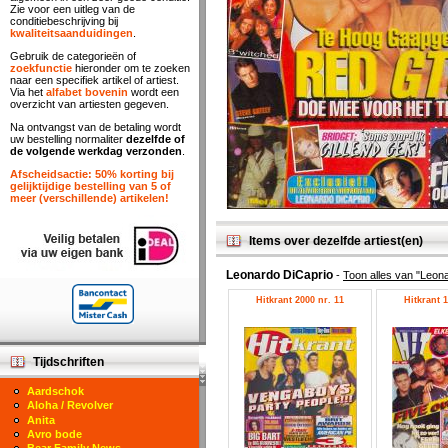
Zie voor een uitleg van de
conditiebeschrijving bij
kwaliteitsaanduidingen
.
Gebruik de categorieën of
zoekfunctie
hieronder om te zoeken
naar een specifiek artikel of artiest.
Via het
alfabet bovenin
wordt een
overzicht van artiesten gegeven.
Na ontvangst van de betaling wordt
uw bestelling normaliter
dezelfde of
de volgende werkdag verzonden
.
Afscheidsactie: 50% korting bij
gelijktijdige bestelling van 5 of
meer (verschillende) artikelen!
Items over dezelfde artiest(en)
Leonardo DiCaprio
-
Toon alles van "Leon
Hitkrant 2000 nr. 11
Hitkrant 1
Tijdschriften
Aardschok
Aloha / Revolver
Anita
Avro bode
Bear Family News