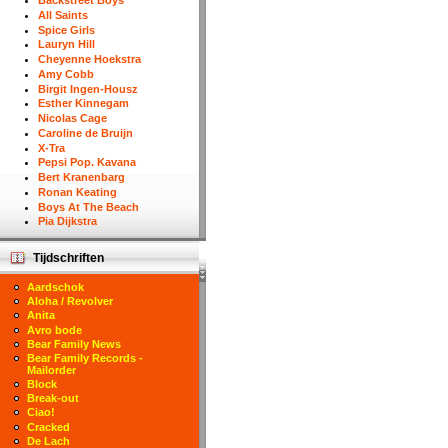
Backstreet Boys
All Saints
Spice Girls
Lauryn Hill
Cheyenne Hoekstra
Amy Cobb
Birgit Ingen-Housz
Esther Kinnegam
Nicolas Cage
Caroline de Bruijn
X-Tra
Pepsi Pop. Kavana
Bert Kranenbarg
Ronan Keating
Boys At The Beach
Pia Dijkstra
Tijdschriften
Aardschok
Aloha / Revolver
Anita
Avro bode
Bear Family News
Bear Family Records -
Mailorder
Block
Break-out
Ciao!
Cracked
De Lach