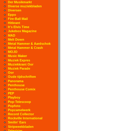
Der Musikmarkt
Diverse muziekbladen
Diversen
Eppo
Fire-Ball Mail
Hitkrant
It's Elvis Time
Jukebox Magazine
MAD
Melt Down
Metal Hammer & Aardschok
Metal Hammer & Crash
MOJO
Music Maker
Muziek Expres
Muziekkrant Oor
Muziek Parade
Oor
Oude tijdschriften
Panorama
Penthouse
Penthouse Comix
PEP
Playboy
Pop-Telescoop
Popfoto
Popzamelwerk
Record Collector
Rockville International
Smilin' Ears
Stripweekbladen
Televizier