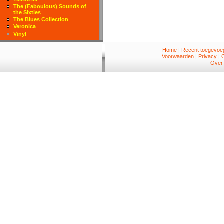
The (Faboulous) Sounds of
the Sixties
The Blues Collection
Veronica
Vinyl
Home
|
Recent toegevoeg
Voorwaarden
|
Privacy
|
Over