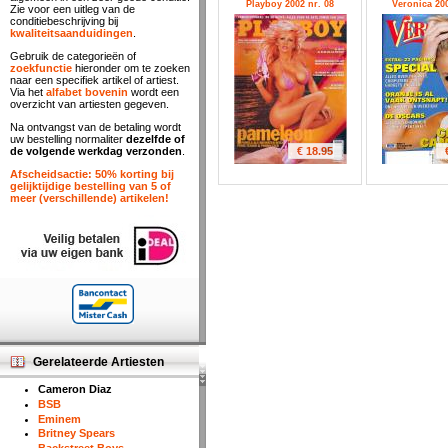
Playboy 2002 nr. 08
Veronica 200
Zie voor een uitleg van de
conditiebeschrijving bij
kwaliteitsaanduidingen
.
Gebruik de categorieën of
zoekfunctie
hieronder om te zoeken
naar een specifiek artikel of artiest.
Via het
alfabet bovenin
wordt een
overzicht van artiesten gegeven.
Na ontvangst van de betaling wordt
uw bestelling normaliter
dezelfde of
€ 18.95
de volgende werkdag verzonden
.
Afscheidsactie: 50% korting bij
gelijktijdige bestelling van 5 of
meer (verschillende) artikelen!
Gerelateerde Artiesten
Cameron Diaz
BSB
Eminem
Britney Spears