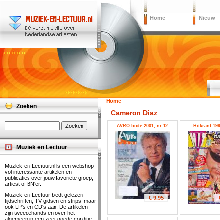
Home
Nieuw
Home
Zoeken
Cameron Diaz
AVRO bode 2001, nr.12
Hitkrant 199
Muziek en Lectuur
Muziek-en-Lectuur.nl is een webshop
vol interessante artikelen en
publicaties over jouw favoriete groep,
artiest of BN'er.
Muziek-en-Lectuur biedt gelezen
€ 9.95
tijdschriften, TV-gidsen en strips, maar
ook LP's en CD's aan. De artikelen
zijn tweedehands en over het
algemeen in een zeer goede conditie.