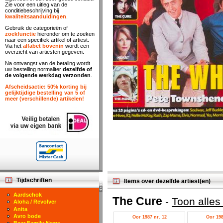
Zie voor een uitleg van de
conditiebeschrijving bij
kwaliteitsaanduidingen
.
Gebruik de categorieën of
zoekfunctie
hieronder om te zoeken
naar een specifiek artikel of artiest.
Via het
alfabet bovenin
wordt een
overzicht van artiesten gegeven.
Na ontvangst van de betaling wordt
uw bestelling normaliter
dezelfde of
de volgende werkdag verzonden
.
Afscheidsactie: 50% korting bij
gelijktijdige bestelling van 5 of
meer (verschillende) artikelen!
Tijdschriften
Items over dezelfde artiest(en)
Aardschok
The Cure
-
Toon alles
Aloha / Revolver
Anita
Avro bode
Oor 1987 nr. 12
Oor 198
Bear Family News