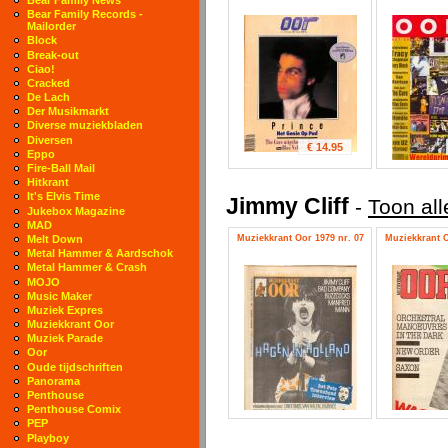
Bear Family Records -
Mailorder
Block
Break-out
Ciao!
Cracked
De Lach
Der Musikmarkt
Diverse muziekbladen
Diversen
€ 14.95
Eppo
Fire-Ball Mail
Hitkrant
It's Elvis Time
Jimmy Cliff
-
Toon all
Jukebox Magazine
MAD
Muziekkrant Oor 1979 nr. 07
Muziekkrant O
Melt Down
Metal Hammer & Aardschok
Metal Hammer & Crash
MOJO
Music Maker
Muziek Expres
Muziekkrant Oor
Muziek Parade
Oor
Oude tijdschriften
Panorama
Penthouse
Penthouse Comix
PEP
Playboy