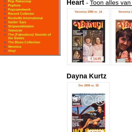
Heart
-
Toon alles van
Pop-Telescoop
Popfoto
Popzamelwerk
Veronica 1980 nr. 14
Veronica 1
Record Collector
Rockville International
Smilin' Ears
Stripweekbladen
Televizier
The (Faboulous) Sounds of
the Sixties
The Blues Collection
Veronica
Vinyl
€ 14.95
Dayna Kurtz
Oor 2006 nr. 02