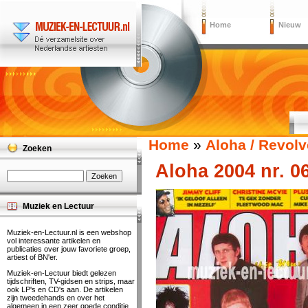
Home
Nieuw
Home
»
Aloha / Revolv
Zoeken
Aloha 2004 nr. 0
Muziek en Lectuur
Muziek-en-Lectuur.nl is een webshop
vol interessante artikelen en
publicaties over jouw favoriete groep,
artiest of BN'er.
Muziek-en-Lectuur biedt gelezen
tijdschriften, TV-gidsen en strips, maar
ook LP's en CD's aan. De artikelen
zijn tweedehands en over het
algemeen in een zeer goede conditie.