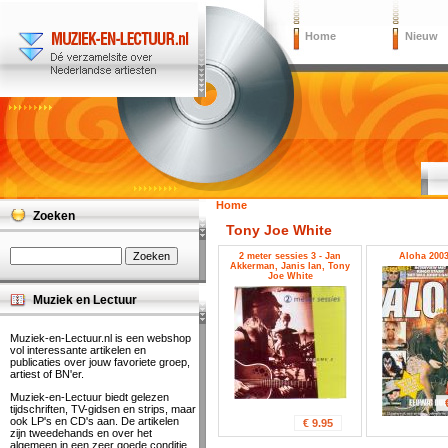
Home
Nieuw
Home
Zoeken
Tony Joe White
2 meter sessies 3 - Jan
Aloha 2003
Akkerman, Janis Ian, Tony
Joe White
Muziek en Lectuur
Muziek-en-Lectuur.nl is een webshop
vol interessante artikelen en
publicaties over jouw favoriete groep,
artiest of BN'er.
Muziek-en-Lectuur biedt gelezen
tijdschriften, TV-gidsen en strips, maar
ook LP's en CD's aan. De artikelen
€ 9.95
zijn tweedehands en over het
algemeen in een zeer goede conditie.