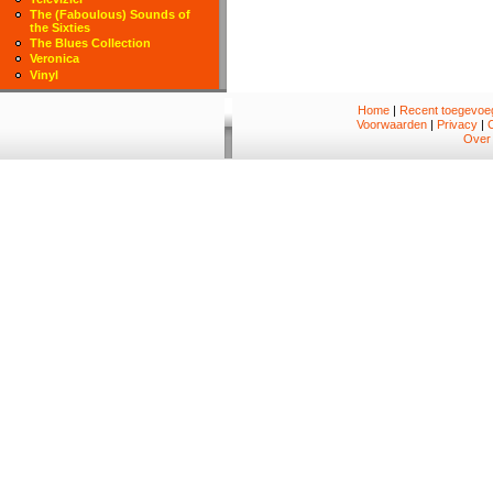
The (Faboulous) Sounds of
the Sixties
The Blues Collection
Veronica
Vinyl
Home
|
Recent toegevoeg
Voorwaarden
|
Privacy
|
Over