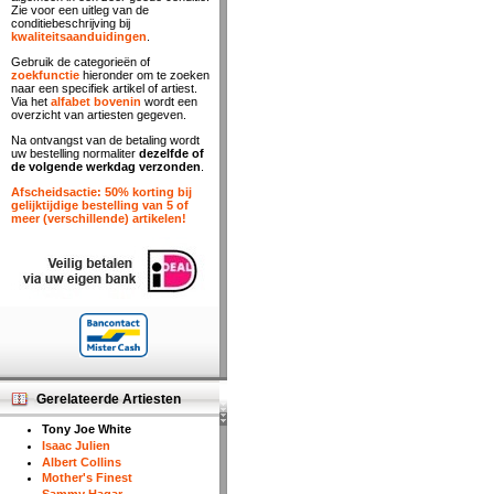
Zie voor een uitleg van de
conditiebeschrijving bij
kwaliteitsaanduidingen
.
Gebruik de categorieën of
zoekfunctie
hieronder om te zoeken
naar een specifiek artikel of artiest.
Via het
alfabet bovenin
wordt een
overzicht van artiesten gegeven.
Na ontvangst van de betaling wordt
uw bestelling normaliter
dezelfde of
de volgende werkdag verzonden
.
Afscheidsactie: 50% korting bij
gelijktijdige bestelling van 5 of
meer (verschillende) artikelen!
Gerelateerde Artiesten
Tony Joe White
Isaac Julien
Albert Collins
Mother's Finest