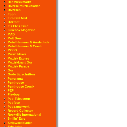
Der Musikmarkt
Diverse muziekbladen
Diversen
Eppo
Fire-Ball Mail
Hitkrant
It's Elvis Time
Jukebox Magazine
MAD
Melt Down
Metal Hammer & Aardschok
Metal Hammer & Crash
MOJO
Music Maker
Muziek Expres
Muziekkrant Oor
Muziek Parade
Oor
Oude tijdschriften
Panorama
Penthouse
Penthouse Comix
PEP
Playboy
Pop-Telescoop
Popfoto
Popzamelwerk
Record Collector
Rockville International
Smilin' Ears
Stripweekbladen
Televizier