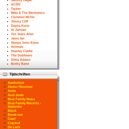
Sammy Hagar
AC/DC
Tacker
Mike & The Mechanics
Christine McVie
Jimmy Cliff
Dayna Kurtz
Al Jarreau
Ten Years After
Janis Ian
Sleepy John Estes
Animals
Stanley Clarke
The Dubliners
Oleta Adams
Bothy Band
Tijdschriften
Aardschok
Aloha / Revolver
Anita
Avro bode
Bear Family News
Bear Family Records -
Mailorder
Block
Break-out
Ciao!
Cracked
De Lach