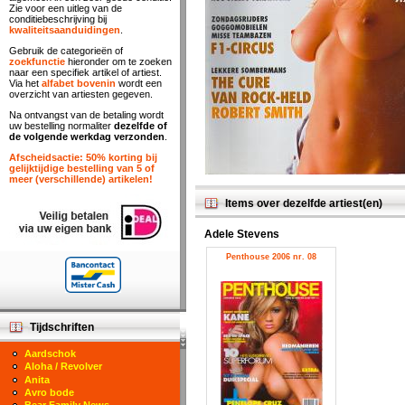
Zie voor een uitleg van de
conditiebeschrijving bij
kwaliteitsaanduidingen
.
Gebruik de categorieën of
zoekfunctie
hieronder om te zoeken
naar een specifiek artikel of artiest.
Via het
alfabet bovenin
wordt een
overzicht van artiesten gegeven.
Na ontvangst van de betaling wordt
uw bestelling normaliter
dezelfde of
de volgende werkdag verzonden
.
Afscheidsactie: 50% korting bij
gelijktijdige bestelling van 5 of
meer (verschillende) artikelen!
Items over dezelfde artiest(en)
Adele Stevens
Penthouse 2006 nr. 08
Tijdschriften
Aardschok
Aloha / Revolver
Anita
Avro bode
Bear Family News