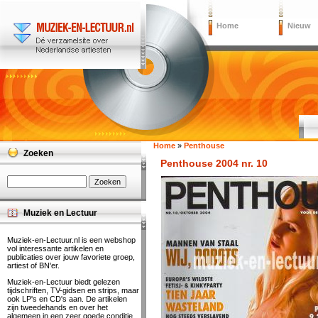
Home
Nieuw
Home
»
Penthouse
Zoeken
Penthouse 2004 nr. 10
Muziek en Lectuur
Muziek-en-Lectuur.nl is een webshop
vol interessante artikelen en
publicaties over jouw favoriete groep,
artiest of BN'er.
Muziek-en-Lectuur biedt gelezen
tijdschriften, TV-gidsen en strips, maar
ook LP's en CD's aan. De artikelen
zijn tweedehands en over het
algemeen in een zeer goede conditie.