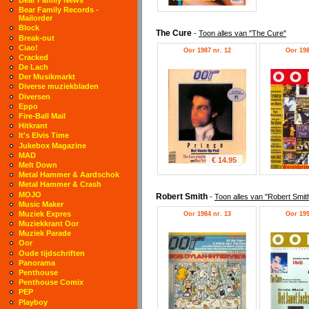
Bear Family Records -
Mailorder
Block
The Cure
-
Toon alles van "The Cure"
Break-out
Ciao!
Oor 1987 nr. 12
Oor 198
Cracked
De Lach
Der Musikmarkt
Diverse muziekbladen
Diversen
Eppo
Fire-Ball Mail
Hitkrant
It's Elvis Time
Jukebox Magazine
MAD
€ 14.95
Melt Down
Metal Hammer & Aardschok
Metal Hammer & Crash
MOJO
Robert Smith
-
Toon alles van "Robert Smit
Music Maker
Muziek Expres
Oor 1984 nr. 13
Oor 199
Muziekkrant Oor
Muziek Parade
Oor
Oude tijdschriften
Panorama
Penthouse
Penthouse Comix
PEP
Playboy