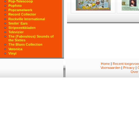
Pop-Telescoop
Popfoto
Popzamelwerk
Record Collector
Rockville International
Smilin' Ears
Stripweekbladen
Televizier
The (Faboulous) Sounds of
the Sixties
The Blues Collection
Veronica
Vinyl
Home
|
Recent toegevoeg
Voorwaarden
|
Privacy
|
Over