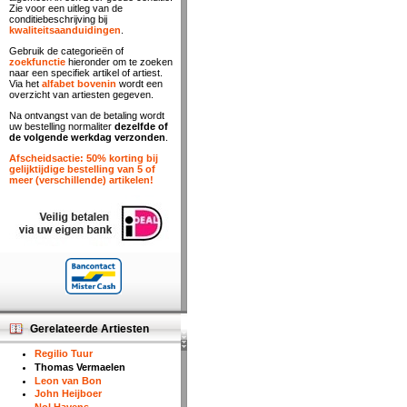
Zie voor een uitleg van de
conditiebeschrijving bij
kwaliteitsaanduidingen
.
Gebruik de categorieën of
zoekfunctie
hieronder om te zoeken
naar een specifiek artikel of artiest.
Via het
alfabet bovenin
wordt een
overzicht van artiesten gegeven.
Na ontvangst van de betaling wordt
uw bestelling normaliter
dezelfde of
de volgende werkdag verzonden
.
Afscheidsactie: 50% korting bij
gelijktijdige bestelling van 5 of
meer (verschillende) artikelen!
Gerelateerde Artiesten
Regilio Tuur
Thomas Vermaelen
Leon van Bon
John Heijboer