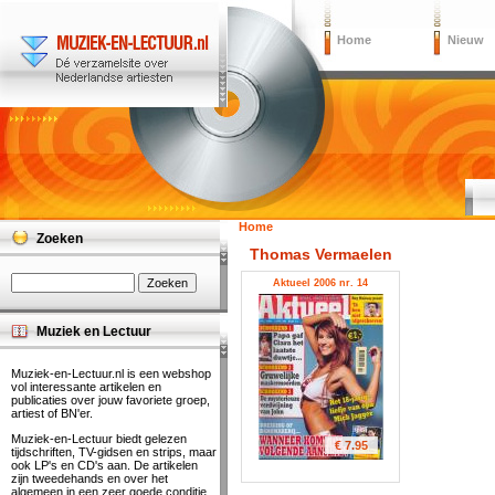
Home
Nieuw
Home
Zoeken
Thomas Vermaelen
Aktueel 2006 nr. 14
Muziek en Lectuur
Muziek-en-Lectuur.nl is een webshop
vol interessante artikelen en
publicaties over jouw favoriete groep,
artiest of BN'er.
Muziek-en-Lectuur biedt gelezen
€ 7.95
tijdschriften, TV-gidsen en strips, maar
ook LP's en CD's aan. De artikelen
zijn tweedehands en over het
algemeen in een zeer goede conditie.