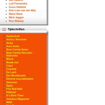
Nol Havens
Luli Fernandez
Guus Hiddink
Kim-Lian van der Meij
Mario Been
Mick Jagger
Roy Makaay
Tijdschriften
Aardschok
Aloha / Revolver
Anita
Avro bode
Bear Family News
Bear Family Records -
Mailorder
Block
Break-out
Ciao!
Cracked
De Lach
Der Musikmarkt
Diverse muziekbladen
Diversen
Eppo
Fire-Ball Mail
Hitkrant
It's Elvis Time
Jukebox Magazine
MAD