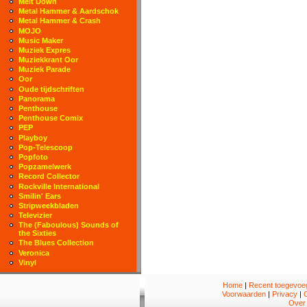
Melt Down
Metal Hammer & Aardschok
Metal Hammer & Crash
MOJO
Music Maker
Muziek Expres
Muziekkrant Oor
Muziek Parade
Oor
Oude tijdschriften
Panorama
Penthouse
Penthouse Comix
PEP
Playboy
Pop-Telescoop
Popfoto
Popzamelwerk
Record Collector
Rockville International
Smilin' Ears
Stripweekbladen
Televizier
The (Faboulous) Sounds of
the Sixties
The Blues Collection
Veronica
Vinyl
Home
|
Recent toegevoeg
Voorwaarden
|
Privacy
|
Over