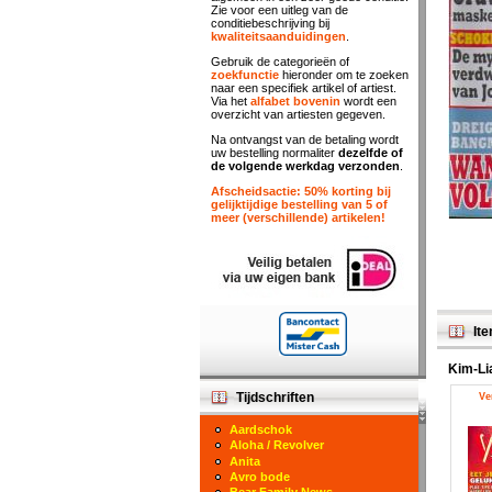
Zie voor een uitleg van de
conditiebeschrijving bij
kwaliteitsaanduidingen
.
Gebruik de categorieën of
zoekfunctie
hieronder om te zoeken
naar een specifiek artikel of artiest.
Via het
alfabet bovenin
wordt een
overzicht van artiesten gegeven.
Na ontvangst van de betaling wordt
uw bestelling normaliter
dezelfde of
de volgende werkdag verzonden
.
Afscheidsactie: 50% korting bij
gelijktijdige bestelling van 5 of
meer (verschillende) artikelen!
Ite
Kim-Li
Tijdschriften
Ve
Aardschok
Aloha / Revolver
Anita
Avro bode
Bear Family News