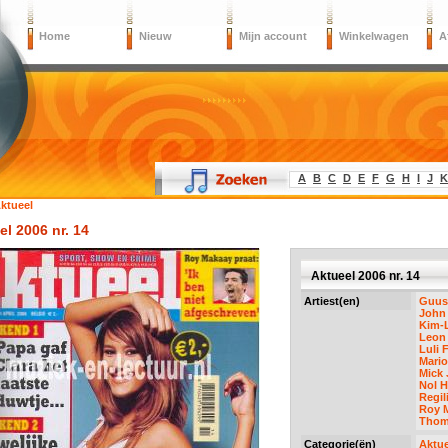
Home
Nieuw
Mijn account
Winkelwagen
A
A
B
C
D
E
F
G
H
I
J
K
ktueel
el 2006 nr. 14
Aktueel 2006 nr. 14
Artiest(en)
Guus
John 
Kim-L
Leon
Luli 
Mari
Mick 
Nol 
Regil
Roy 
Thom
Categorie(ën)
Aktue