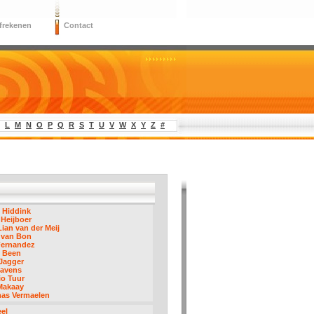
frekenen
Contact
L
M
N
O
P
Q
R
S
T
U
V
W
X
Y
Z
#
 Hiddink
Heijboer
ian van der Meij
 van Bon
Fernandez
o Been
Jagger
Havens
io Tuur
Makaay
as Vermaelen
el