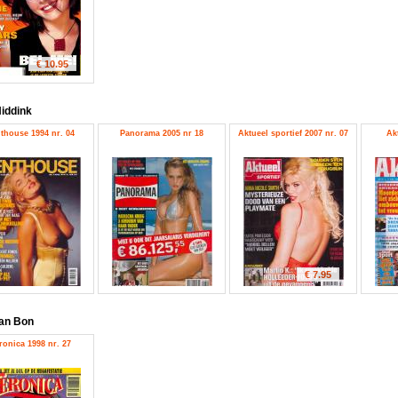
€ 10.95
iddink
thouse 1994 nr. 04
Panorama 2005 nr 18
Aktueel sportief 2007 nr. 07
Ak
€ 7.95
an Bon
ronica 1998 nr. 27