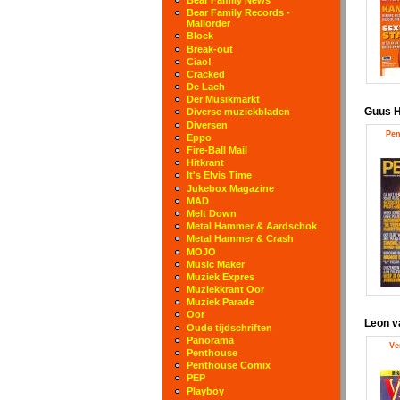
Bear Family Records -
Mailorder
Block
Break-out
Ciao!
Cracked
De Lach
Der Musikmarkt
Guus H
Diverse muziekbladen
Diversen
Pen
Eppo
Fire-Ball Mail
Hitkrant
It's Elvis Time
Jukebox Magazine
MAD
Melt Down
Metal Hammer & Aardschok
Metal Hammer & Crash
MOJO
Music Maker
Muziek Expres
Muziekkrant Oor
Muziek Parade
Oor
Leon v
Oude tijdschriften
Panorama
Ve
Penthouse
Penthouse Comix
PEP
Playboy