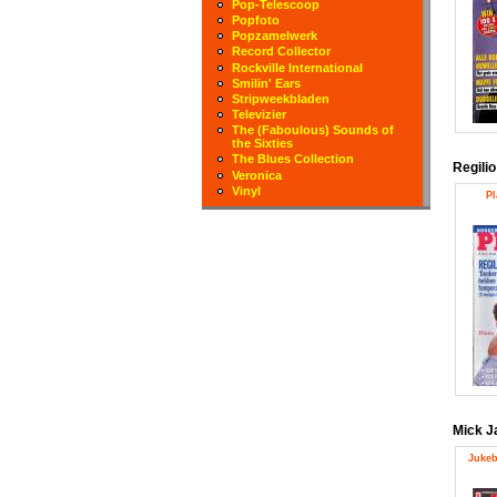
Pop-Telescoop
Popfoto
Popzamelwerk
Record Collector
Rockville International
Smilin' Ears
Stripweekbladen
Televizier
The (Faboulous) Sounds of
the Sixties
The Blues Collection
Regilio
Veronica
Vinyl
Pl
Mick J
Jukeb