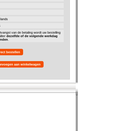
lands
5
tvangst van de betaling wordt uw bestelling
liter
dezelfde of de volgende werkdag
onden
.
rect bestellen
evoegen aan winkelwagen