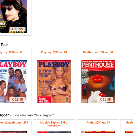
€ 10.95
 Tuur
ayboy 1998 nr. 03
Playboy 1993 nr. 04
Penthouse 1991 nr. 08
€ 19.95
€ 18.95
agger
-
Toon alles van "Mick Jagger"
ox Magazine no. 273
Muziek Expres 1981,
Aloha 2004 nr. 09
Muzie
november