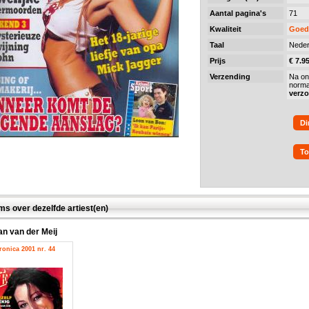
Aantal pagina's
71
Kwaliteit
Goed
Taal
Neder
Prijs
€ 7.9
Verzending
Na on
norma
verz
Di
To
ms over dezelfde artiest(en)
an van der Meij
ronica 2001 nr. 44