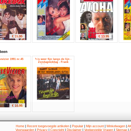
€ 15.95
€ 13.95
Been
levizier 1991 nr.45
't is weer fijn langs de lijn -
Zondagmiddag - Frank
Rijkaard, Hans van
Breukelen, Harry Slinger,
Het Nederlands Elftal, Marco
van Basten, Mario Been,
Simon Tahamata
€ 10.95
Home
|
Recent toegevoegde artikelen
|
Populair
|
Mijn account
|
Winkelwagen
|
Af
Voorwaarden
|
Privacy
|
Copyright
|
Disclaimer
|
Veelgestelde Vragen
|
Sitemap
|
A