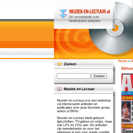
Home
»
A
Zoeken
Aktue
Muziek en Lectuur
Muziek-en-Lectuur.nl is een webshop
vol interessante artikelen en
publicaties over jouw favoriete groep,
artiest of BN'er.
Muziek-en-Lectuur biedt gelezen
tijdschriften, TV-gidsen en strips, maar
ook LP's en CD's aan. De artikelen
zijn tweedehands en over het
algemeen in een zeer goede conditie.