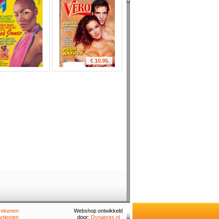
€ 10.95
rekenen
Webshop ontwikkeld
rtiesten
door:
Dynapres.nl