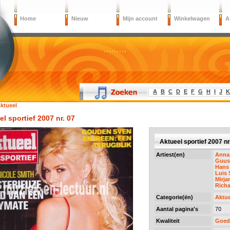
Home
Nieuw
Mijn account
Winkelwagen
A
A
B
C
D
E
F
G
H
I
J
K
ktueel
l sportief 2007 nr. 07
Aktueel sportief 2007 nr
Artiest(en)
Anna 
Guus
Hans
Luis 
Mirja
Rich
Categorie(ën)
Aktue
Aantal pagina's
70
Kwaliteit
Goed