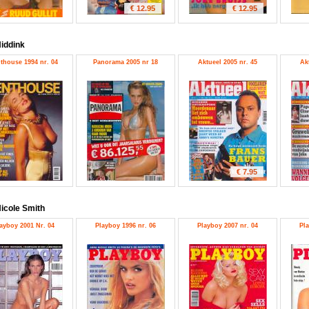
€ 12.95
€ 12.95
iddink
thouse 1994 nr. 04
Panorama 2005 nr 18
Aktueel 2005 nr. 45
Ak
€ 7.95
icole Smith
ayboy 2001 Nr. 04
Playboy 1996 nr. 06
Playboy 2007 nr. 04
Pla