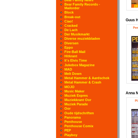
Bear Family Records -
Mailorder
Block
Break-out
Guus H
Ciao!
Cracked
Pen
De Lach
Der Musikmarkt
Diverse muziekbladen
Diversen
Eppo
Fire-Ball Mail
Hitkrant
It's Elvis Time
Jukebox Magazine
MAD
Melt Down
Metal Hammer & Aardschok
Metal Hammer & Crash
MOJO
Music Maker
Anna N
Muziek Expres
Muziekkrant Oor
Pl
Muziek Parade
Oor
Oude tijdschriften
Panorama
Penthouse
Penthouse Comix
PEP
Playboy