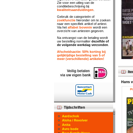
Zie voor een uitleg van de
conditiebeschrijving bij
kwaliteitsaanduidingen
.
Gebruik de categorieën of
zoekfunctie
hieronder om te zoeken
naar een specifiek artikel of artiest.
Via het
alfabet bovenin
wordt een
overzicht van artiesten gegeven.
Na ontvangst van de betaling wordt
uw bestelling normaliter
dezelfde of
de volgende werkdag verzonden
.
Afscheidsactie: 50% korting bij
gelijktijdige bestelling van 5 of
meer (verschillende) artikelen!
Ite
Hans v
Pl
Tijdschriften
Aardschok
Aloha / Revolver
Anita
Avro bode
Bear Family News