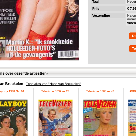
Taal
Neder
Prijs
€ 7.9
Verzending
Na on
norma
verz
Di
To
ms over dezelfde artiest(en)
an Breukelen
-
Toon alles van "Hans van Breukelen"
ayboy 1988 Nr. 06
Televizier 1992 nr.23
Televizier 1989 nr.40
AVRO