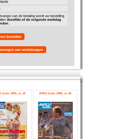
lands
5
tvangst van de betaling wordt uw bestelling
liter
dezelfde of de volgende werkdag
onden
.
rect bestellen
evoegen aan winkelwagen
 bode 1994, nr.15
AVRO bode 1989, nr.40