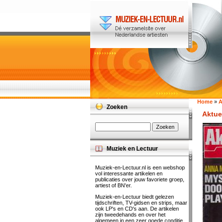
Home
»
A
Zoeken
Aktuee
Muziek en Lectuur
Muziek-en-Lectuur.nl is een webshop
vol interessante artikelen en
publicaties over jouw favoriete groep,
artiest of BN'er.
Muziek-en-Lectuur biedt gelezen
tijdschriften, TV-gidsen en strips, maar
ook LP's en CD's aan. De artikelen
zijn tweedehands en over het
algemeen in een zeer goede conditie.