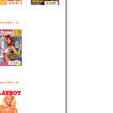
€ 10.95
€ 12.95
tueel 2006 nr. 14
€ 7.95
yboy 1994 nr. 04