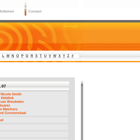
frekenen
Contact
L
M
N
O
P
Q
R
S
T
U
V
W
X
Y
Z
#
. 07
Nicole Smith
 Hiddink
 van Breukelen
Suarez
m Melchers
ard Groenendaal
el