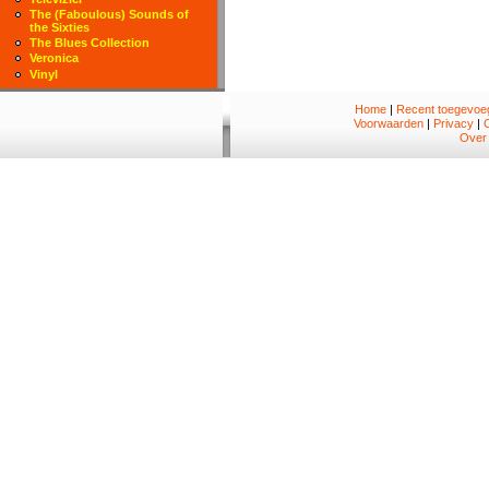
The (Faboulous) Sounds of
the Sixties
The Blues Collection
Veronica
Vinyl
Home
|
Recent toegevoeg
Voorwaarden
|
Privacy
|
Over