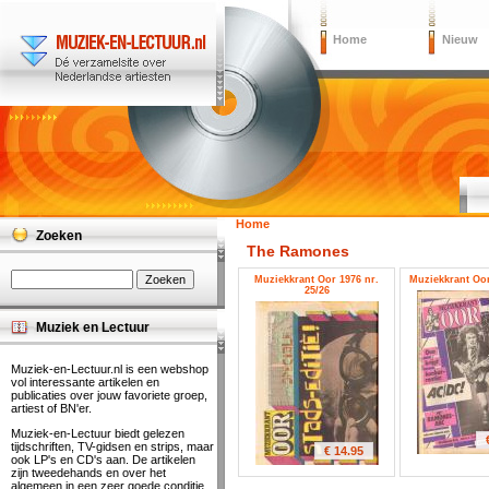
Home
Nieuw
Home
Zoeken
The Ramones
Muziekkrant Oor 1976 nr.
Muziekkrant Oor
25/26
Muziek en Lectuur
Muziek-en-Lectuur.nl is een webshop
vol interessante artikelen en
publicaties over jouw favoriete groep,
artiest of BN'er.
Muziek-en-Lectuur biedt gelezen
tijdschriften, TV-gidsen en strips, maar
€ 14.95
ook LP's en CD's aan. De artikelen
zijn tweedehands en over het
algemeen in een zeer goede conditie.