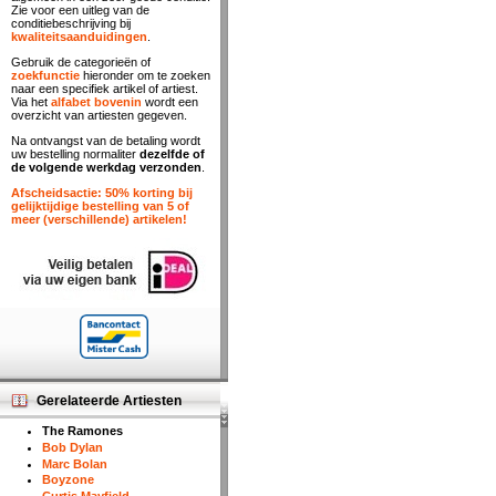
Zie voor een uitleg van de
conditiebeschrijving bij
kwaliteitsaanduidingen
.
Gebruik de categorieën of
zoekfunctie
hieronder om te zoeken
naar een specifiek artikel of artiest.
Via het
alfabet bovenin
wordt een
overzicht van artiesten gegeven.
Na ontvangst van de betaling wordt
uw bestelling normaliter
dezelfde of
de volgende werkdag verzonden
.
Afscheidsactie: 50% korting bij
gelijktijdige bestelling van 5 of
meer (verschillende) artikelen!
Gerelateerde Artiesten
The Ramones
Bob Dylan
Marc Bolan
Boyzone