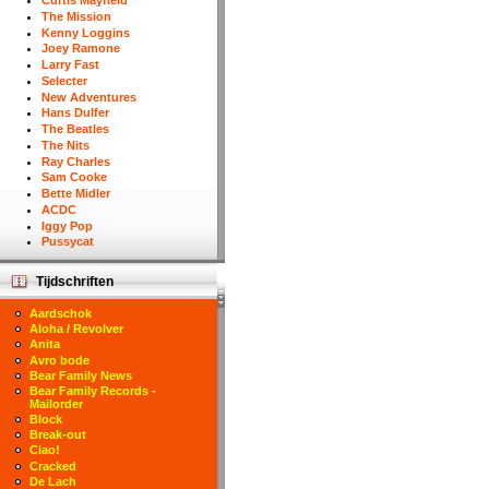
Curtis Mayfield
The Mission
Kenny Loggins
Joey Ramone
Larry Fast
Selecter
New Adventures
Hans Dulfer
The Beatles
The Nits
Ray Charles
Sam Cooke
Bette Midler
ACDC
Iggy Pop
Pussycat
Tijdschriften
Aardschok
Aloha / Revolver
Anita
Avro bode
Bear Family News
Bear Family Records -
Mailorder
Block
Break-out
Ciao!
Cracked
De Lach