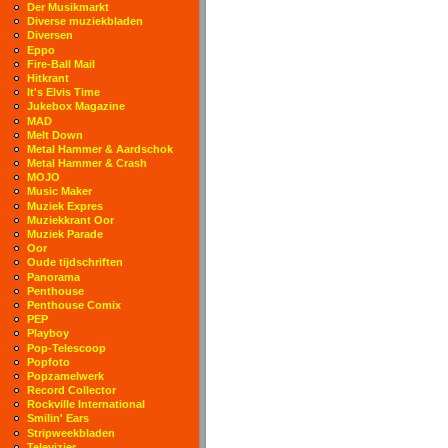
Der Musikmarkt
Diverse muziekbladen
Diversen
Eppo
Fire-Ball Mail
Hitkrant
It's Elvis Time
Jukebox Magazine
MAD
Melt Down
Metal Hammer & Aardschok
Metal Hammer & Crash
MOJO
Music Maker
Muziek Expres
Muziekkrant Oor
Muziek Parade
Oor
Oude tijdschriften
Panorama
Penthouse
Penthouse Comix
PEP
Playboy
Pop-Telescoop
Popfoto
Popzamelwerk
Record Collector
Rockville International
Smilin' Ears
Stripweekbladen
Televizier