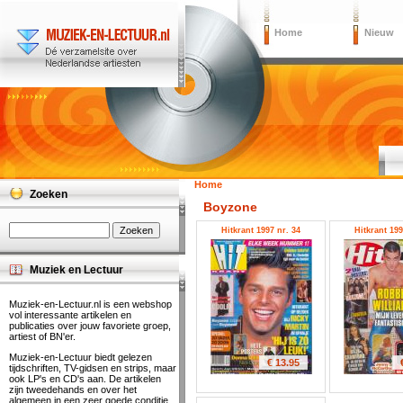
Home
Nieuw
Home
Zoeken
Boyzone
Hitkrant 1997 nr. 34
Hitkrant 199
Muziek en Lectuur
Muziek-en-Lectuur.nl is een webshop
vol interessante artikelen en
publicaties over jouw favoriete groep,
artiest of BN'er.
Muziek-en-Lectuur biedt gelezen
€ 13.95
tijdschriften, TV-gidsen en strips, maar
ook LP's en CD's aan. De artikelen
zijn tweedehands en over het
algemeen in een zeer goede conditie.