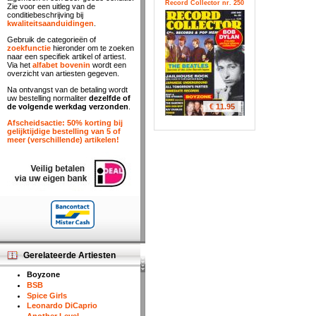
Record Collector nr. 250
Zie voor een uitleg van de
conditiebeschrijving bij
kwaliteitsaanduidingen
.
Gebruik de categorieën of
zoekfunctie
hieronder om te zoeken
naar een specifiek artikel of artiest.
Via het
alfabet bovenin
wordt een
overzicht van artiesten gegeven.
Na ontvangst van de betaling wordt
uw bestelling normaliter
dezelfde of
€ 11.95
de volgende werkdag verzonden
.
Afscheidsactie: 50% korting bij
gelijktijdige bestelling van 5 of
meer (verschillende) artikelen!
Gerelateerde Artiesten
Boyzone
BSB
Spice Girls
Leonardo DiCaprio