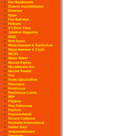
Der Musikmarkt
Diverse muziekbladen
Diversen
Eppo
Fire-Ball Mail
Hitkrant
It's Elvis Time
Jukebox Magazine
MAD
Melt Down
Metal Hammer & Aardschok
Metal Hammer & Crash
MOJO
Music Maker
Muziek Expres
Muziekkrant Oor
Muziek Parade
Oor
Oude tijdschriften
Panorama
Penthouse
Penthouse Comix
PEP
Playboy
Pop-Telescoop
Popfoto
Popzamelwerk
Record Collector
Rockville International
Smilin' Ears
Stripweekbladen
Televizier