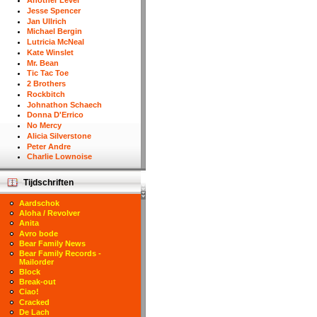
Another Level
Jesse Spencer
Jan Ullrich
Michael Bergin
Lutricia McNeal
Kate Winslet
Mr. Bean
Tic Tac Toe
2 Brothers
Rockbitch
Johnathon Schaech
Donna D'Errico
No Mercy
Alicia Silverstone
Peter Andre
Charlie Lownoise
Tijdschriften
Aardschok
Aloha / Revolver
Anita
Avro bode
Bear Family News
Bear Family Records -
Mailorder
Block
Break-out
Ciao!
Cracked
De Lach