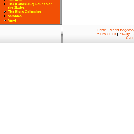
The (Faboulous) Sounds of
the Sixties
The Blues Collection
Veronica
Vinyl
Home
|
Recent toegevoeg
Voorwaarden
|
Privacy
|
Over