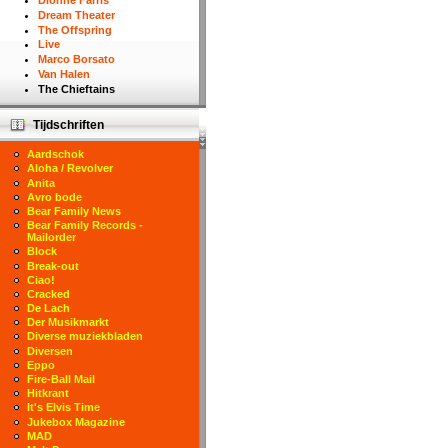
Dionne Farris
Dream Theater
The Offspring
Live
Marco Borsato
Van Halen
The Chieftains
Tijdschriften
Aardschok
Aloha / Revolver
Anita
Avro bode
Bear Family News
Bear Family Records -
Mailorder
Block
Break-out
Ciao!
Cracked
De Lach
Der Musikmarkt
Diverse muziekbladen
Diversen
Eppo
Fire-Ball Mail
Hitkrant
It's Elvis Time
Jukebox Magazine
MAD