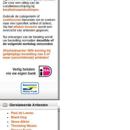
Zie voor een uitleg van de
conditiebeschrijving bij
kwaliteitsaanduidingen
.
Gebruik de categorieën of
zoekfunctie
hieronder om te zoeken
naar een specifiek artikel of artiest.
Via het
alfabet bovenin
wordt een
overzicht van artiesten gegeven.
Na ontvangst van de betaling wordt
uw bestelling normaliter
dezelfde of
de volgende werkdag verzonden
.
Afscheidsactie: 50% korting bij
gelijktijdige bestelling van 5 of
meer (verschillende) artikelen!
Gerelateerde Artiesten
Paul de Leeuw
Black Dog
Steve Albini
Throwing Muses