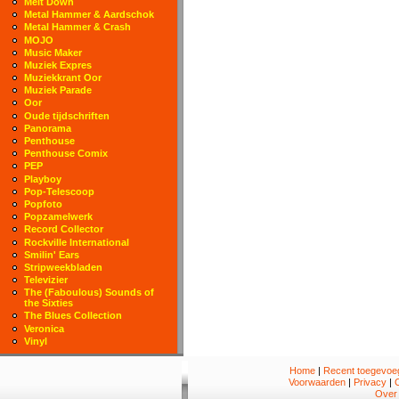
Melt Down
Metal Hammer & Aardschok
Metal Hammer & Crash
MOJO
Music Maker
Muziek Expres
Muziekkrant Oor
Muziek Parade
Oor
Oude tijdschriften
Panorama
Penthouse
Penthouse Comix
PEP
Playboy
Pop-Telescoop
Popfoto
Popzamelwerk
Record Collector
Rockville International
Smilin' Ears
Stripweekbladen
Televizier
The (Faboulous) Sounds of
the Sixties
The Blues Collection
Veronica
Vinyl
Home
|
Recent toegevoeg
Voorwaarden
|
Privacy
|
Over