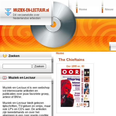
Home
Nieuw
Home
Zoeken
The Chieftains
Oor 1995 nr. 03
Muziek en Lectuur
Muziek-en-Lectuur.nl is een webshop
vol interessante artikelen en
publicaties over jouw favoriete groep,
artiest of BN'er.
Muziek-en-Lectuur biedt gelezen
€ 12.95
tijdschriften, TV-gidsen en strips, maar
ook LP's en CD's aan. De artikelen
zijn tweedehands en over het
algemeen in een zeer goede conditie.