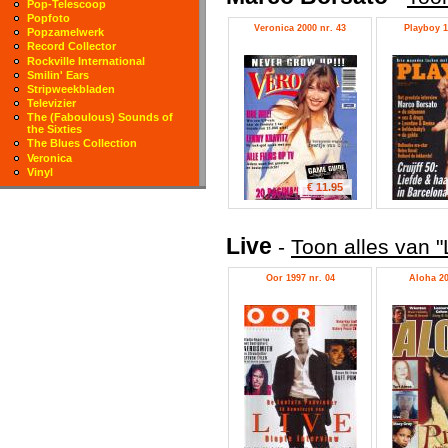
Pop-Telescoop
Popfoto
Veronica 2000 nr. 43
Playboy 1
Popzamelwerk
Record Collector
Rockville International
Smilin' Ears
Stripweekbladen
Televizier
The (Faboulous) Sounds of
the Sixties
The Blues Collection
Veronica
Vinyl
€ 11.95
Live
-
Toon alles van "
Oor 1997 nr. 04
Aloha 20