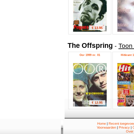
€ 13.95
The Offspring
-
Toon 
Oor 1999 nr. 01
Hitkrant 1
€ 12.95
Home
|
Recent toegevoeg
Voorwaarden
|
Privacy
|
Over