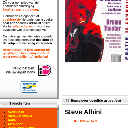
Zie voor een uitleg van de
conditiebeschrijving bij
kwaliteitsaanduidingen
.
Gebruik de categorieën of
zoekfunctie
hieronder om te zoeken
naar een specifiek artikel of artiest.
Via het
alfabet bovenin
wordt een
overzicht van artiesten gegeven.
Na ontvangst van de betaling wordt
uw bestelling normaliter
dezelfde of
de volgende werkdag verzonden
.
Afscheidsactie: 50% korting bij
gelijktijdige bestelling van 5 of
meer (verschillende) artikelen!
Items over dezelfde artiest(en)
Tijdschriften
Steve Albini
Aardschok
Aloha / Revolver
Anita
Oor 1995 nr. 14/15
Avro bode
Bear Family News