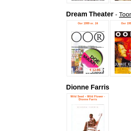
Dream Theater
-
Toon
Oor 1999 nr. 24
Oor 199
€ 12.95
Dionne Farris
Wild Seed – Wild Flower -
Dionne Farris