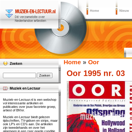
Home
Nieuw
Home
»
Oor
Zoeken
Oor 1995 nr. 03
Muziek en Lectuur
Muziek-en-Lectuur.nl is een webshop
vol interessante artikelen en
publicaties over jouw favoriete groep,
artiest of BN'er.
Muziek-en-Lectuur biedt gelezen
tijdschriften, TV-gidsen en strips, maar
ook LP's en CD's aan. De artikelen
zijn tweedehands en over het
algemeen in een zeer goede conditie.