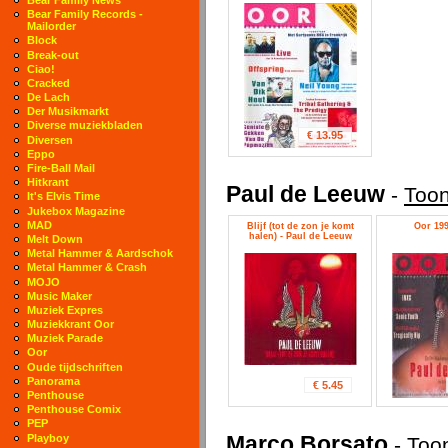
Bear Family Records -
Mailorder
Block
Break-out
Ciao!
Cracked
De Lach
Der Musikmarkt
Diverse muziekbladen
€ 13.95
Diversen
Eppo
Fire-Ball Mail
Hitkrant
Paul de Leeuw
-
Toon
It's Elvis Time
Jukebox Magazine
MAD
Blijf (tot de zon je komt
Oor 199
halen) - Paul de Leeuw
Melt Down
Metal Hammer & Aardschok
Metal Hammer & Crash
MOJO
Music Maker
Muziek Expres
Muziekkrant Oor
Muziek Parade
Oor
Oude tijdschriften
Panorama
€ 5.45
Penthouse
Penthouse Comix
PEP
Marco Borsato
Playboy
-
Toon