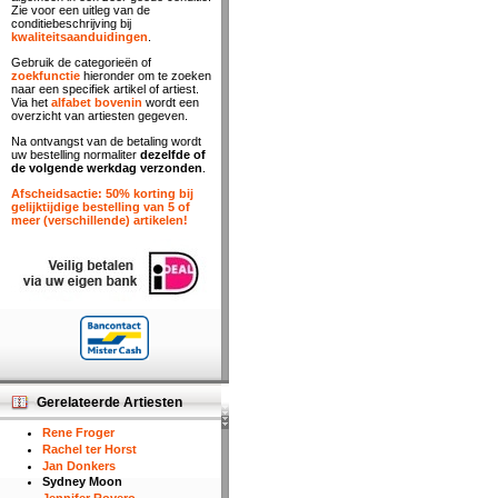
Zie voor een uitleg van de
conditiebeschrijving bij
kwaliteitsaanduidingen
.
Gebruik de categorieën of
zoekfunctie
hieronder om te zoeken
naar een specifiek artikel of artiest.
Via het
alfabet bovenin
wordt een
overzicht van artiesten gegeven.
Na ontvangst van de betaling wordt
uw bestelling normaliter
dezelfde of
de volgende werkdag verzonden
.
Afscheidsactie: 50% korting bij
gelijktijdige bestelling van 5 of
meer (verschillende) artikelen!
Gerelateerde Artiesten
Rene Froger
Rachel ter Horst
Jan Donkers
Sydney Moon