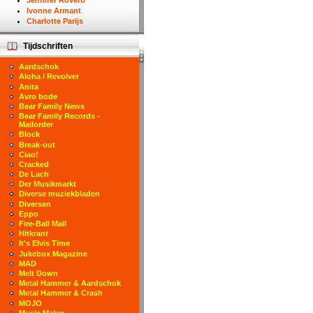
Jennifer Rovero
Ivonne Armant
Charlotte Parijs
Tijdschriften
Aardschok
Aloha / Revolver
Anita
Avro bode
Bear Family News
Bear Family Records -
Mailorder
Block
Break-out
Ciao!
Cracked
De Lach
Der Musikmarkt
Diverse muziekbladen
Diversen
Eppo
Fire-Ball Mail
Hitkrant
It's Elvis Time
Jukebox Magazine
MAD
Melt Down
Metal Hammer & Aardschok
Metal Hammer & Crash
MOJO
Music Maker