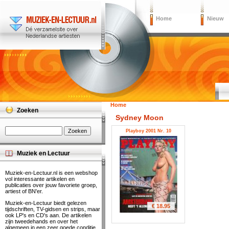
Home
Nieuw
Home
Zoeken
Sydney Moon
Playboy 2001 Nr. 10
Muziek en Lectuur
Muziek-en-Lectuur.nl is een webshop
vol interessante artikelen en
publicaties over jouw favoriete groep,
artiest of BN'er.
Muziek-en-Lectuur biedt gelezen
€ 18.95
tijdschriften, TV-gidsen en strips, maar
ook LP's en CD's aan. De artikelen
zijn tweedehands en over het
algemeen in een zeer goede conditie.