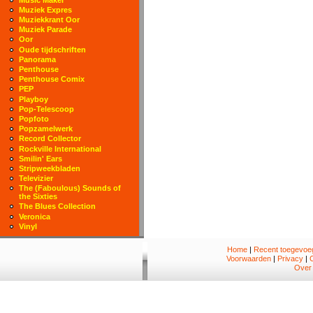
Muziek Expres
Muziekkrant Oor
Muziek Parade
Oor
Oude tijdschriften
Panorama
Penthouse
Penthouse Comix
PEP
Playboy
Pop-Telescoop
Popfoto
Popzamelwerk
Record Collector
Rockville International
Smilin' Ears
Stripweekbladen
Televizier
The (Faboulous) Sounds of
the Sixties
The Blues Collection
Veronica
Vinyl
Home
|
Recent toegevoeg
Voorwaarden
|
Privacy
|
Over